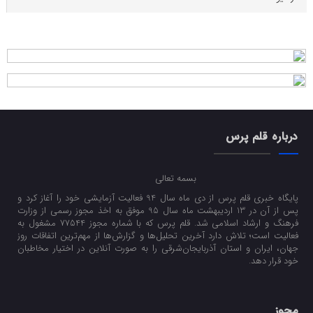
درباره قلم پرس
بسمه تعالی
پایگاه خبری قلم پرس از دی ماه سال 94 فعالیت آزمایشی خود را آغاز کرد و
پس از آن در 13 اردیبهشت ماه سال 95 موفق به اخذ مجوز رسمی از وزارت
فرهنگ و ارشاد اسلامی شد. قلم پرس که با شماره مجوز 77544 مشغول به
فعالیت است؛ تلاش دارد آخرین تحلیل‌ها و گزارش‌ها از مهم‌ترین اتفاقات روز
جهان، ایران و استان آذربایجان‌شرقی را به صورت آنلاین در اختیار مخاطبان
خود قرار دهد.
مجوز