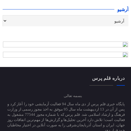
آرشیو
درباره قلم پرس
بسمه تعالی
پایگاه خبری قلم پرس از دی ماه سال 94 فعالیت آزمایشی خود را آغاز کرد و
پس از آن در 13 اردیبهشت ماه سال 95 موفق به اخذ مجوز رسمی از وزارت
فرهنگ و ارشاد اسلامی شد. قلم پرس که با شماره مجوز 77544 مشغول به
فعالیت است؛ تلاش دارد آخرین تحلیل‌ها و گزارش‌ها از مهم‌ترین اتفاقات روز
جهان، ایران و استان آذربایجان‌شرقی را به صورت آنلاین در اختیار مخاطبان
خود قرار دهد.