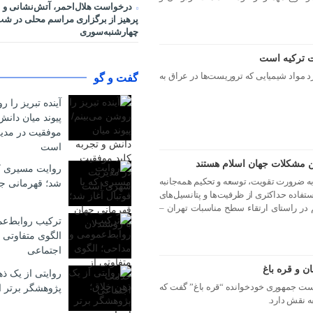
درخواست هلال‌احمر، آتش‌نشانی و 
پرهیز از برگزاری مراسم محلی در ش
چهارشنبه‌سوری
 ترکیه است
د مواد شیمیایی که تروریست‌ها در عراق به
گفت و گو
آینده تبریز را ر
پیوند میان دانش
موفقیت در مد
است
 مشکلات جهان اسلام هستند
روایت مسیری که 
ه ضرورت تقویت، توسعه و تحکیم همه‌جانبه
شد؛ قهرمانی جه
ستفاده حداکثری از ظرفیت‌ها و پتانسیل‌های
ر راستای ارتقاء سطح مناسبات تهران –
ترکیب روابط‌ع
الگوی متفاوتی 
اجتماعی
ن و قره باغ
روایتی از یک ذ
است جمهوری خودخوانده “قره باغ” گفت که
پژوهشگر برتر ا
ه نقش دارد.