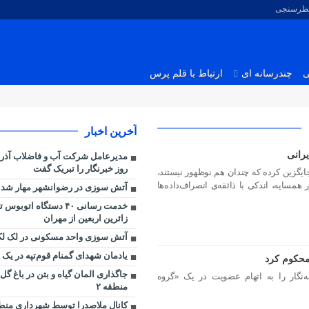
نظرسنجی
ی
چندرسانه ای
ارتباط با قلم پرس
آخرین اخبار
رانی
مدیرعامل شرکت آب و فاضلاب آذر
روز خبرنگار را تبریک گفت
ایگزین کرده که چندان هم نوظهور نیستند،
همسایه، اندکی با ذائقه‌ی انصراف‌داده‌ها
آتش سوزی در رضوانشهر مهار شد
خدمت رسانی ۴۰ دستگاه اتو
زائرین اربعین از مهران
آتش سوزی واحد مسکونی در لک لک
یادمان شهدای گمنام قوم‌تپه در یک 
جاگذاری المان گیاه و بتن در باغ گ
نبه (۹ مرداد) ۱۷ روزنامه‌نگار را به اتهام عضویت در یک «گروه
منطقه ۲