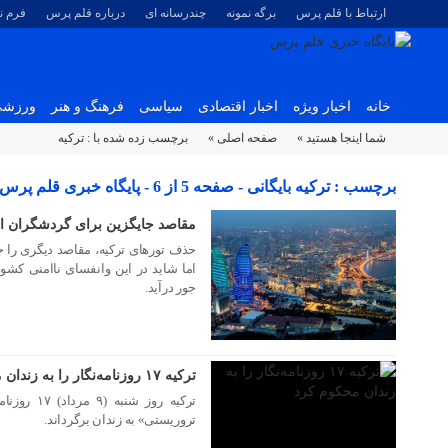
ارتباط با قلم پرس
برگه نمونه
چندرسانه ای
درباره قلم پرس
فرم 
خانه
اخبار ویژه
اخبار اقتصادی
سیاسی
فرهنگ و هنر
ورزش
شما اینجا هستید »
صفحه اصلی »
برچسب زده شده با : ترکیه
برچسب : ترکیه بایگانی - صفحه 5 از 6 - پایگاه خبری قلم پرس
مقاصد جایگزین برای گردشگران ای
۱۷ مرداد ۱۳۹۵
حذف تورهای ترکیه، مقاصد دیگری را ج
اما شاید در این وانفسای ناامنی کشور 
جور درآید.
۰۹ مرداد ۱۳۹۵
ترکیه ۱۷ روزنامه‌نگار را به زندان محکوم کرد
ترکیه روز ش
تروریستی» به زندان برگرداند.