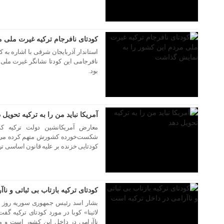
۰۶ مرداد ۱۳۹۵
کودتای نافرجام ترکیه غیرت ملی 
نافرجامی این کودتا نشانگر غیرت ملی
بود.
۰۶ مرداد ۱۳۹۵
آمریکا نباید من را به ترکیه تحویل 
معارض آمریکانشین دولت ترکیه که
شکست‌خورده کشورش متهم کرده می‌گو
کودتایی خزنده بر علیه قانون اساسی ترک
۳۱ تیر ۱۳۹۵
کودتای ترکیه بازتاب بی ثباتی و ن
بشار اسد رئیس جمهوری سوریه روز پن
لاتینا» کوبا در مورد کودتای ترکیه گف
ناآرامی در داخل این کشور است و مو
۱۸ اردیبهشت ۱۳۹۵