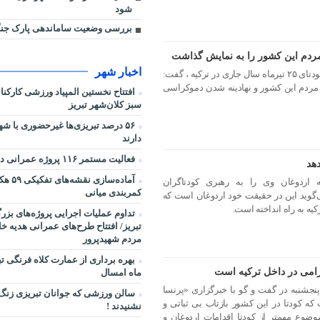
شود
بررسی وضعیت ساماندهی پارک جنگ
مردم این کشور را به نمایش گذاشت
اخبار شهر
استاندار آذربایجان شرقی با اشاره به کودتای ۲۵ تیرماه سال جاری در ترکیه ، گفت:
 مردم این کشور و نهادینه شدن دموکراسی
افتتاح نخستین المپیاد ورزشی کارکن
سبز کلان‌شهر تبریز
۵۶ درصد تبریزی‌ها غیرحضوری با شه
دارند
فعالیت مستمر ۱۱۶ پروژه عمرانی در شرایط جنگی
دهد
آماده‌سا
 اردوغان وی را به رهبری کودتاگران
کمربندی میانی
ید این در حقیقت خود اردوغان است که
یه به راه انداخته است.
تداوم عملیات اجرایی پروژه‌های بز
تبریز/ افتتاح طرح‌های عمرانی هدیه خ
مردم شهیدپرور
بهره برداری از عمارت کلاه فرنگی ت
اآرامی در داخل ترکیه است
ماه امسال
جشنبه در گفت و گو با خبرگزاری «پرنسا
سالن ورزشی که جوانان تبریزی زنگ
ت که کودتا در این کشور بازتاب بی ثباتی و
نشنیدند !
ضوع مهمتر از کودتا اقدامات اردوغان و