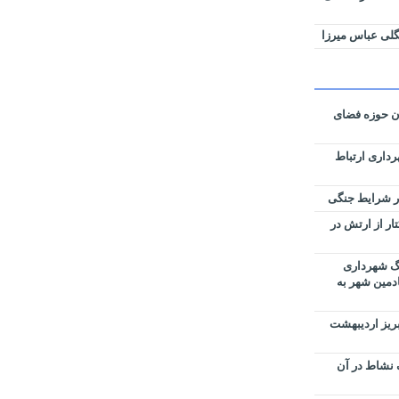
لی عباس میرزا
ان حوزه فضای
رداری ارتباط
زی نقشه‌های تفکیکی ۵۹ هکتار از ارتش در
رگ شهرداری
ادمین شهر به
بریز اردیبهشت
 نشاط در آن