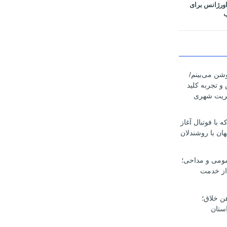
اورژانس برای
ب
وشن می‌بینم/
 و تجربه کلید
یریت شهری
با فوتبال آغاز
ان با روشندلان
مومی و مداحی؛
از خدمت
هن خلاق؛
ستان