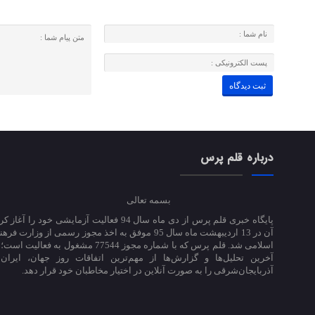
درباره قلم پرس
بسمه تعالی
پایگاه خبری قلم پرس از دی ماه سال 94 فعالیت آزمایشی خود ر
آن در 13 اردیبهشت ماه سال 95 موفق به اخذ مجوز رسمی از وزارت
اسلامی شد. قلم پرس که با شماره مجوز 77544 مشغول به 
آخرین تحلیل‌ها و گزارش‌ها از مهم‌ترین اتفاقات روز جهان، ایران
آذربایجان‌شرقی را به صورت آنلاین در اختیار مخاطبان خود قرار دهد.