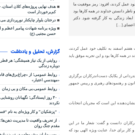
ود عمل کردند، افزود: رمز موفقیت ما
هدف نهایی پروژه‌های کلان استان، 
 ناظر دانستن خداوند در همه کارها بود
کم‌برخوردار است
ابعاد زندگی به کار گرفته شود. دکتر
درختان بلوار چایکنار نورپردازی می
 اعضای […]
ویژه برنامه شهادت پیامبر اعظم و ا
حسن مجتبی (ع)
ات هفتم اسفند به تکلیف خود عمل کردند،
گزارش، تحلیل و یادداشت
 در همه کارها بود و این تجربه موفق باید
روایتی از یک نیاز همیشگی؛ هر قط
دوباره زندگی
روابط عمومی؛ از «چراغ‌برق‌های قاس
ردانی از یکایک دست‌اندرکاران برگزاری
«مهندسیِ اعتبار»
اسفند انتخاباتی بر اساس قانون و رهنمودهای رهبری و رییس جمهور
روابط عمومی،بی مکان و بی زمان
۴۰ روز ایستادگی؛ نگهبانان روشنایی
نکردند
نشان‌دهنده این است که مجریان انتخابات
“پزشکیان” و کار ویژه‌ای به نام “ف
از تحریف واقعیت تا مدیریت ذهن‌ها؛ 
رکاران دانست و گفت: شعار ما در این
مقدم جنگ روان
و کار برای خدا، عنایت ویژه الهی بود که
«سربداران مشروطه» در تبریز: بازخ