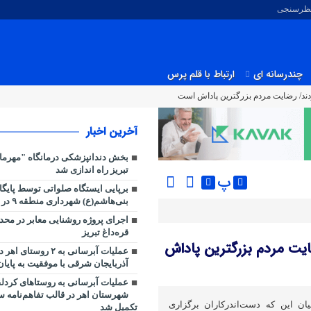
نظرسنجی
چندرسانه ای
ارتباط با قلم پرس
دند/ رضایت مردم بزرگترین پاداش است
آخرین اخبار
بخش دندانپزشکی درمانگاه "مهرما
تبریز راه اندازی شد
پ
برپایی ایستگاه صلواتی توسط پایگا
بنی‌هاشم(ع) شهرداری منطقه ۹ در میدان ساعت
اجرای پروژه روشنایی معابر در مح
قره‌داغ تبریز
یت مردم بزرگترین پاداش
عملیات آبرسانی به ۲ روستا
آذربایجان شرقی با موفقیت به پایا
عملیات آبرسانی به روستاهای کردلق
شهرستان اهر در قالب تفاهم‌نامه سه
یان این که دست‌اندرکاران برگزاری
تکمیل شد