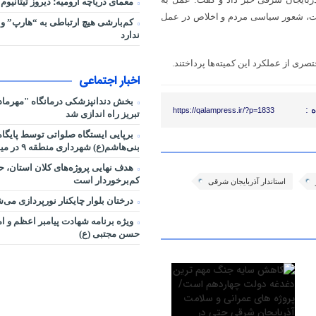
معمای دریاچه ارومیه؛ دیروز تیتانیوم 
ظارت، شعور سیاسی مردم و اخلاص در عمل
کم‌بارشی هیچ ارتباطی به “هارپ” و 
ندارد
ری از عملکرد این کمیته‌ها پرداختند.
اخبار اجتماعی
بخش دندانپزشکی درمانگاه "مهرماد
 :
https://qalampress.ir/?p=1833
تبریز راه اندازی شد
برپایی ایستگاه صلواتی توسط پایگاه
بنی‌هاشم(ع) شهرداری منطقه ۹ در میدان ساعت
هدف نهایی پروژه‌های کلان استان، ح
کم‌برخوردار است
استاندار آذربایجان شرقی
درختان بلوار چایکنار نورپردازی می‌
ویژه برنامه شهادت پیامبر اعظم و ام
حسن مجتبی (ع)