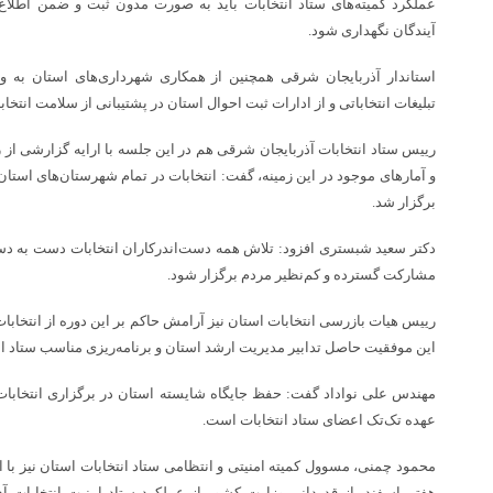
عملکرد کمیته‌های ستاد انتخابات باید به صورت مدون ثبت و ضمن اطلاع‌
آیندگان نگهداری شود.
استاندار آذربایجان شرقی همچنین از همکاری شهرداری‌های استان به و
تبلیغات انتخاباتی و از ادارات ثبت احوال استان در پشتیبانی از سلامت انتخاب
رییس ستاد انتخابات آذربایجان شرقی هم در این جلسه با ارایه گزارشی از ر
و آمارهای موجود در این زمینه، گفت: انتخابات در تمام شهرستان‌های است
برگزار شد.
دکتر سعید شبستری افزود: تلاش همه دست‌اندرکاران انتخابات دست به دست 
مشارکت گسترده و کم‌نظیر مردم برگزار شود.
رییس هیات بازرسی انتخابات استان نیز آرامش حاکم بر این دوره از انتخابا
این موفقیت حاصل تدابیر مدیریت ارشد استان و برنامه‌ریزی مناسب ستاد انت
مهندس علی نواداد گفت: حفظ جایگاه شایسته استان در برگزاری انتخابا
عهده تک‌تک اعضای ستاد انتخابات است.
محمود چمنی، مسوول کمیته امنیتی و انتظامی ستاد انتخابات استان نیز با ا
هفتم اسفند، از قدردانی وزارت کشور از عملکرد ستاد امنیت انتخابات آ