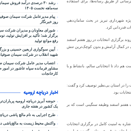
رسانی از طریق رسانه‌ها، برای استفاده
رشد ۳۰ درصدی درآمد فروش سیم
سه‌ماهه نخست ۱۴۰۵
پیام مدیرعامل شرکت سیمان صوفیا
یژه شهرداری تبریز در بحث سامان‌دهی
روز خبرنگار
ات قدردانی کرد.
شورای معاونان و مدیران شرکت سی
برگزار شد؛ تأکید بر افزایش تولید، ت
وند برگزاری انتخابات در روز هفتم اسفند
رفع موانع تولید
ان در کمال آرامش و بدون کوچک‌ترین تنش
آیین سوگواری اربعین حسینی و بزر
شهید انقلاب در شرکت سیمان صوفیان
انتصاب مدیر عامل شرکت سیمان صو
هم داد تا انتخاباتی سالم، بانشاط و با
مشاور فرمانده سپاه عاشور در امور صنا
کارخانجات
ت را در استان بی‌نظیر توصیف کرد و گفت:
اخبار دریاچه ارومیه
خابات بود.
حوضه آبریز دریاچه ارومیه پرباران‌ت
ت هفتم اسفند وظیفه سنگینی است که بر
یک کشور در هفته جاری
طرح اجرایی به نام مالچ پاشی دریاچه
واکنش محیط زیست به مالچ‌پاشی در 
شاره به امنیت کامل در برگزاری انتخابات
ذربایجان شرقی خبر داد و گفت: عمل به