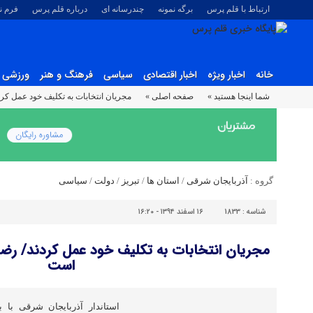
ارتباط با قلم پرس
برگه نمونه
چندرسانه ای
درباره قلم پرس
فرم 
خانه
اخبار ویژه
اخبار اقتصادی
سیاسی
فرهنگ و هنر
ورزشی
شما اینجا هستید »
صفحه اصلی »
مجریان انتخابات به تکلیف خود عمل کر
گروه :
آذربایجان شرقی
/
استان ها
/
تبریز
/
دولت
/
سیاسی
شناسه :
1833
۱۶ اسفند ۱۳۹۴ - ۱۶:۲۰
مجریان انتخابات به تکلیف خود عمل کردند/ رضا
است
استاندار آذربایجان شرقی با ب