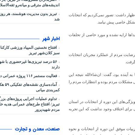
اندیشه‌های مترقی و میانه‌رو ثقه‌الاسلا
تبریز بدون مدیریت هوشمند، هر روز 
اظهار داشت: تصور نمی‌کردیم که انتخابات
شد
 مشکل خاصی پیش نیامد.
داها ارایه نشده و مورد خاصی از تخلفات
اخبار شهر
افتتاح نخستین المپیاد ورزشی کارکن
سبز کلان‌شهر تبریز
 رضایت مردم از عملکرد مجریان انتخابات
۵۶ درصد تبریزی‌ها غیرحضوری با شه
گرفت.
دارند
ه آینده بود، گفت: ان‌شاءالله نتیجه این
فعالیت مستمر ۱۱۶ پروژه عمرانی در شرایط جنگی
 مشکلات مردم بوده و انتظارات مردم را
آماده‌سا
کمربندی میانی
تداوم عملیات اجرایی پروژه‌های بز
ژگی‌های این دوره از انتخابات در استان
تبریز/ افتتاح طرح‌های عمرانی هدیه خ
ی برای اختلاف وجود نداشت که این تجربه
مردم شهیدپرور
صنعت، معدن و تجارت
بیات موفق این دوره از انتخابات و نحوه