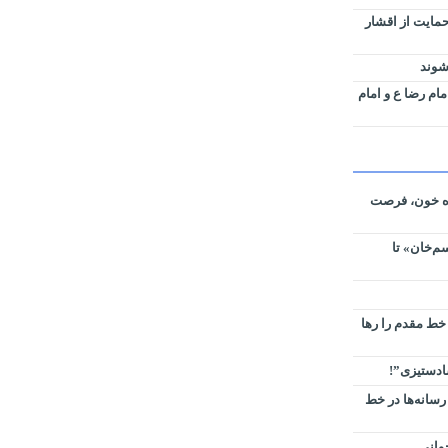
حمایت از اقشار
‌شوند
مام رضا ع و امام
ره خون، فرصت
م‌خان» تا
 خط مقدم را رها
سادستیزی”!
رسانه‌ها در خط
وانی