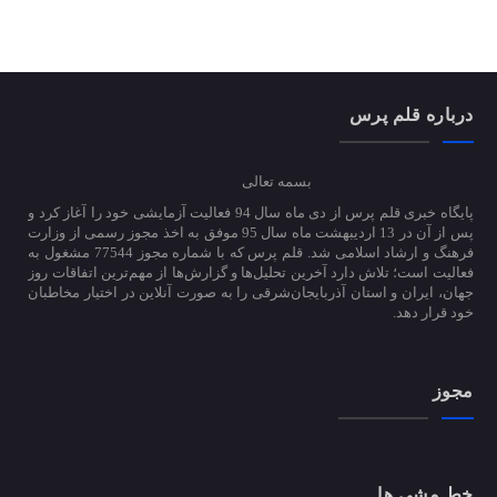
درباره قلم پرس
بسمه تعالی
پایگاه خبری قلم پرس از دی ماه سال 94 فعالیت آزمایشی خود را آغاز کرد و
پس از آن در 13 اردیبهشت ماه سال 95 موفق به اخذ مجوز رسمی از وزارت
فرهنگ و ارشاد اسلامی شد. قلم پرس که با شماره مجوز 77544 مشغول به
فعالیت است؛ تلاش دارد آخرین تحلیل‌ها و گزارش‌ها از مهم‌ترین اتفاقات روز
جهان، ایران و استان آذربایجان‌شرقی را به صورت آنلاین در اختیار مخاطبان
خود قرار دهد.
مجوز
خط مشی ها