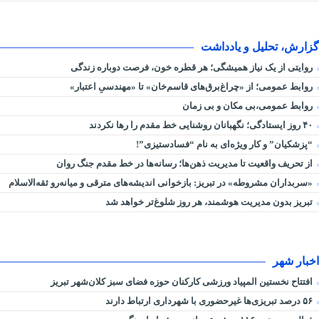
گزارش، تحلیل و یادداشت
روایتی از یک نیاز همیشگی؛ هر قطره خون، فرصت دوباره زندگی
روابط عمومی؛ از «چراغ‌برق‌های قاسم‌خان» تا «مهندسیِ اعتبار»
روابط عمومی،بی مکان و بی زمان
۴۰ روز ایستادگی؛ نگهبانان روشنایی خط مقدم را رها نکردند
“پزشکیان” و کار ویژه‌ای به نام “فسادستیزی”!
از تحریف واقعیت تا مدیریت ذهن‌ها؛ رسانه‌ها در خط مقدم جنگ روان
«سربداران مشروطه» در تبریز: بازخوانی اندیشه‌های مترقی و میانه‌رو ثقه‌الاسلام
تبریز بدون مدیریت هوشمند، هر روز شلوغ‌تر خواهد شد
اخبار شهر
افتتاح نخستین المپیاد ورزشی کارکنان حوزه فضای سبز کلان‌شهر تبریز
۵۶ درصد تبریزی‌ها غیرحضوری با شهرداری ارتباط دارند