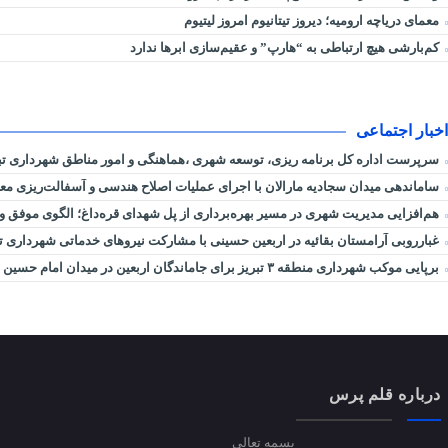
معمای دریاچه ارومیه؛ دیروز تیتانیوم امروز لیتیوم
کم‌بارشی هیچ ارتباطی به “هارپ” و عقیم‌سازی ابرها ندارد
اخبار اجتماعی
سرپرست اداره کل برنامه ریزی، توسعه شهری ،هماهنگی و امور مناطق شهرداری ت
ساماندهی میدان سجادیه مارالان با اجرای عملیات اصلاح هندسی و آسفالت‌ریزی معا
هم‌افزایی مدیریت شهری در مسیر بهره‌برداری از پل شهدای قره‌داغ؛ الگوی موفق 
غبارروبی آرامستان بقائیه در اربعین حسینی با مشارکت نیروهای خدماتی شهرداری تب
برپایی موکب شهرداری منطقه ۳ تبریز برای جاماندگان اربعین در میدان امام حسین (ع) لاله
درباره قلم پرس
بسمه تعالی