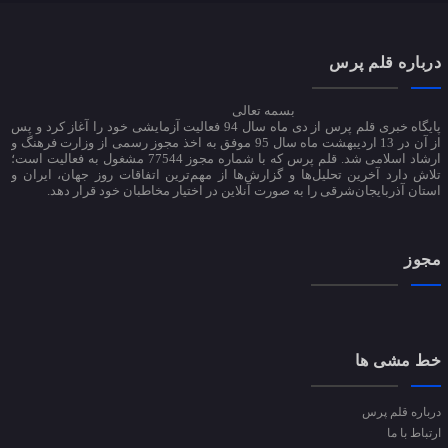
درباره قلم پرس
بسمه تعالی
پایگاه خبری قلم پرس از دی ماه سال 94 فعالیت آزمایشی خود را آغاز کرد و پس
از آن در 13 اردیبهشت ماه سال 95 موفق به اخذ مجوز رسمی از وزارت فرهنگ و
ارشاد اسلامی شد. قلم پرس که با شماره مجوز 77544 مشغول به فعالیت است؛
تلاش دارد آخرین تحلیل‌ها و گزارش‌ها از مهم‌ترین اتفاقات روز جهان، ایران و
استان آذربایجان‌شرقی را به صورت آنلاین در اختیار مخاطبان خود قرار دهد.
مجوز
خط مشی ها
درباره قلم پرس
ارتباط با ما