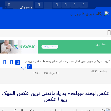
گروه :
آمریکای جنوبی
/
بین الملل
/
چند رسانه ای
/
سایر رشته ها
/
عکس
/
ورزشی
پ
شناسه :
4150
۲۶ مرداد ۱۳۹۵ - ۱۳:۵۱
عکس لبخند «بولت» به یادماندنی ترین عکس المپیک
ریو / عکس