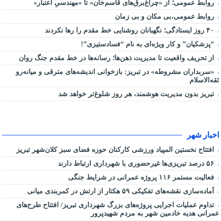
روابط عمومی؛ از «چراغ‌برق‌های قاسم‌خان» تا «مهندسیِ اعتبار»
روابط عمومی،بی مکان و بی زمان
۴۰ روز ایستادگی؛ نگهبانان روشنایی خط مقدم را رها نکردند
“پزشکیان” و کار ویژه‌ای به نام “فسادستیزی”!
از تحریف واقعیت تا مدیریت ذهن‌ها؛ رسانه‌ها در خط مقدم جنگ روان
«سربداران مشروطه» در تبریز: بازخوانی اندیشه‌های مترقی و میانه‌رو
ثقه‌الاسلام
تبریز بدون مدیریت هوشمند، هر روز شلوغ‌تر خواهد شد
اخبار شهر
افتتاح نخستین المپیاد ورزشی کارکنان حوزه فضای سبز کلان‌شهر تبریز
۵۶ درصد تبریزی‌ها غیرحضوری با شهرداری ارتباط دارند
فعالیت مستمر ۱۱۶ پروژه عمرانی در شرایط جنگی
آماده‌سازی نقشه‌های تفکیکی ۵۹ هکتار از ارتش در کمربندی میانی
تداوم عملیات اجرایی پروژه‌های بزرگ شهرداری تبریز/ افتتاح طرح‌های
عمرانی هدیه خادمین شهر به مردم شهیدپرور