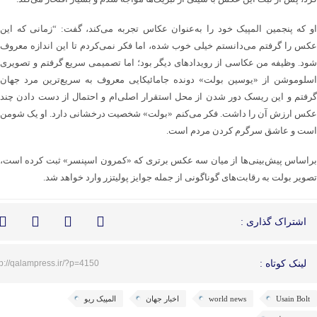
او که پنجمین المپیک خود را به‌عنوان عکاس تجربه می‌کند، گفت: “زمانی که این
عکس را گرفتم می‌دانستم خیلی خوب شده، اما فکر نمی‌کردم تا این اندازه معروف
شود. وظیفه من عکاسی از رویدادهای دیگر بود؛ اما تصمیمی سریع گرفتم و تصویری
اسلوموشن از «یوسین بولت» دونده جامائیکایی معروف به سریع‌ترین مرد جهان
گرفتم و این ریسک دور شدن از محل استقرار اصلی‌ام و احتمال از دست دادن چند
عکس ارزش آن را داشت. فکر می‌کنم «بولت» شخصیت درخشانی دارد. او یک شومن
است و عاشق سرگرم کردن مردم است.
براساس پیش‌بینی‌ها از میان سه عکس برتری که «کمرون اسپنسر» ثبت کرده است،
تصویر بولت به رقابت‌های گوناگونی از جمله جوایز پولیتزر وارد خواهد شد.
اشتراک گذاری :
لینک کوتاه :
tp://qalampress.ir/?p=4150
Usain Bolt
world news
اخبار جهان
المپیک ریو