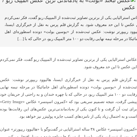
س استرالیایی یکی از برترین تصاویر ثبت‌شده از المیپیک ریو گفت، فکر نمی‌کردم
 عکس تا این حد معروف شود. به گزارش قلم پرس به نقل از خبرگزاری ایسنا،
یوود ریپورتر نوشت: عکس ثبت‌شده از «یوسین بولت» دونده اسطوره‌ای اهل
کا در مرحله نیمه نهایی رقابت دو ۱۰۰ متر المپیک ریو، در حالی که با […]
عکاس استرالیایی یکی از برترین تصاویر ثبت‌شده از المیپیک ریو گفت، فکر نمی‌کردم
این عکس تا این حد معروف شود.
به گزارش قلم پرس به نقل از خبرگزاری ایسنا، هالیوود ریپورتر نوشت: عکس
ثبت‌شده از «یوسین بولت» دونده اسطوره‌ای اهل جامائیکا در مرحله نیمه نهایی
رقابت دو ۱۰۰ متر المپیک ریو، در حالی که با چهره خندان و به راحتی از حریفان خود
پیشی گرفت، نتیجه تصمیم سریعی بود که «کمرون اسپنسر» عکاس «Getty Image»
برای ثبت آن گرفت و تا کنون یکی از به‌یادماندنی‌ترین عکس‌های این رقابت‌ها بوده
است و به احتمال زیاد یکی از نامزدهای کسب جایزه پولیتزر نیز خواهد بود.
«کمرون اسپنسر» عکاس ۳۸ ساله استرالیایی در گفت‌وگو با «هالیوود ریپورتر» عنوان
کرد، پس از ثبت این عکس با سیلی از تبریک‌ها مواجه شدم و بسیار افتخار می‌کند.