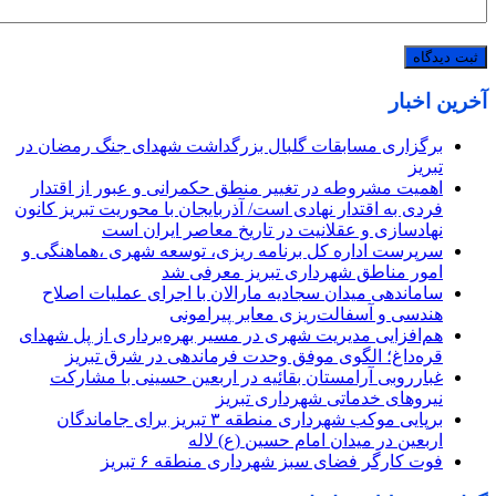
آخرین اخبار
برگزاری مسابقات گلبال بزرگداشت شهدای جنگ رمضان در
تبریز
اهمیت مشروطه در تغییر منطق حکمرانی و عبور از اقتدار
فردی به اقتدار نهادی است/ آذربایجان با محوریت تبریز کانون
نهادسازی و عقلانیت در تاریخ معاصر ایران است
سرپرست اداره کل برنامه ریزی، توسعه شهری ،هماهنگی و
امور مناطق شهرداری تبریز معرفی شد
ساماندهی میدان سجادیه مارالان با اجرای عملیات اصلاح
هندسی و آسفالت‌ریزی معابر پیرامونی
هم‌افزایی مدیریت شهری در مسیر بهره‌برداری از پل شهدای
قره‌داغ؛ الگوی موفق وحدت فرماندهی در شرق تبریز
غبارروبی آرامستان بقائیه در اربعین حسینی با مشارکت
نیروهای خدماتی شهرداری تبریز
برپایی موکب شهرداری منطقه ۳ تبریز برای جاماندگان
اربعین در میدان امام حسین (ع) لاله
فوت کارگر فضای سبز شهرداری منطقه ۶ تبریز