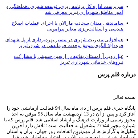
سرپرست اداره کل برنامه ریزی، توسعه شهری ،هماهنگی و
امور مناطق شهرداری تبریز معرفی شد
ساماندهی میدان سجادیه مارالان با اجرای عملیات اصلاح
هندسی و آسفالت‌ریزی معابر پیرامونی
هم‌افزایی مدیریت شهری در مسیر بهره‌برداری از پل شهدای
قره‌داغ؛ الگوی موفق وحدت فرماندهی در شرق تبریز
غبارروبی آرامستان بقائیه در اربعین حسینی با مشارکت
نیروهای خدماتی شهرداری تبریز
درباره قلم پرس
بسمه تعالی
پایگاه خبری قلم پرس از دی ماه سال 94 فعالیت آزمایشی خود را
آغاز کرد و پس از آن در 13 اردیبهشت ماه سال 95 موفق به اخذ
مجوز رسمی از وزارت فرهنگ و ارشاد اسلامی شد. قلم پرس که با
شماره مجوز 77544 مشغول به فعالیت است؛ تلاش دارد آخرین
تحلیل‌ها و گزارش‌ها از مهم‌ترین اتفاقات روز جهان، ایران و استان
آذربایجان‌شرقی را به صورت آنلاین در اختیار مخاطبان خود قرار