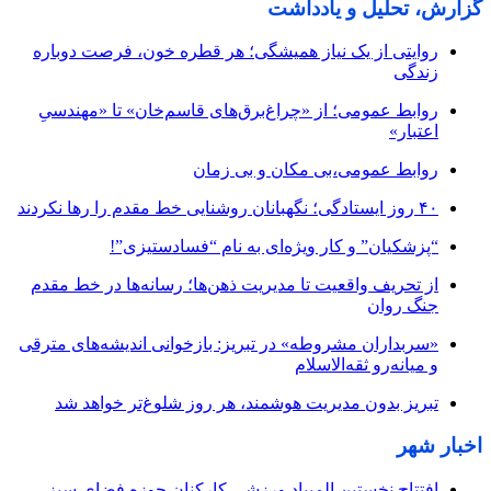
گزارش، تحلیل و یادداشت
روایتی از یک نیاز همیشگی؛ هر قطره خون، فرصت دوباره
زندگی
روابط عمومی؛ از «چراغ‌برق‌های قاسم‌خان» تا «مهندسیِ
اعتبار»
روابط عمومی،بی مکان و بی زمان
۴۰ روز ایستادگی؛ نگهبانان روشنایی خط مقدم را رها نکردند
“پزشکیان” و کار ویژه‌ای به نام “فسادستیزی”!
از تحریف واقعیت تا مدیریت ذهن‌ها؛ رسانه‌ها در خط مقدم
جنگ روان
«سربداران مشروطه» در تبریز: بازخوانی اندیشه‌های مترقی
و میانه‌رو ثقه‌الاسلام
تبریز بدون مدیریت هوشمند، هر روز شلوغ‌تر خواهد شد
اخبار شهر
افتتاح نخستین المپیاد ورزشی کارکنان حوزه فضای سبز