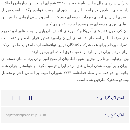
دبیرکل سازمان ملل دراین پیام قطعنامه ۲۲۳۱ شورای امنیت این سازمان را طلایه
دار تحولی بنیادین در رابطه ایران با شورای امنیت خوانده وگفته است:من از
پایبندی ایران در اجرای تعهدات هسته ای خود که به تایید و راستی آزمایی آژانس بین
المللی انرژی هسته ای نیز رسیده است، تقدیر می کنم.
بان کی مون قدم های آمریکا و کشورهای اتحادیه اروپایی را به منظور لغو تحریم
های مرتبط با برنامه های هسته ای ایران رامورد تقدیر قرار داده ونوشته است
:ثمرات برجام برای همه شرکت کنندگان دراین توافقنامه ازجمله فواید ملموسی که
برای مردم ایران در بر دارد از اهمیت فوق العاده ای برخوردارند.
وی درنهایت برجام را بهترین شیوه اطمینان از صلح آمیز بودن برنامه های هسته ای
ایران و بر آورده شدن آرمان های مردم ایران توصیف کرده و خواستار اجرای همه
جانبه این توافقنامه و مفاد قطعنامه ۲۲۳۱ شورای امنیت بر اساس احترام متقابل
ومنافع مشترک طرفین شده است.
اشتراک گذاری :
لینک کوتاه :
http://qalampress.ir/?p=3518