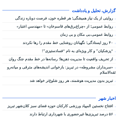
گزارش، تحلیل و یادداشت
روایتی از یک نیاز همیشگی؛ هر قطره خون، فرصت دوباره زندگی
روابط عمومی؛ از «چراغ‌برق‌های قاسم‌خان» تا «مهندسیِ اعتبار»
روابط عمومی،بی مکان و بی زمان
۴۰ روز ایستادگی؛ نگهبانان روشنایی خط مقدم را رها نکردند
“پزشکیان” و کار ویژه‌ای به نام “فسادستیزی”!
از تحریف واقعیت تا مدیریت ذهن‌ها؛ رسانه‌ها در خط مقدم جنگ روان
«سربداران مشروطه» در تبریز: بازخوانی اندیشه‌های مترقی و میانه‌رو
ثقه‌الاسلام
تبریز بدون مدیریت هوشمند، هر روز شلوغ‌تر خواهد شد
اخبار شهر
افتتاح نخستین المپیاد ورزشی کارکنان حوزه فضای سبز کلان‌شهر تبریز
۵۶ درصد تبریزی‌ها غیرحضوری با شهرداری ارتباط دارند