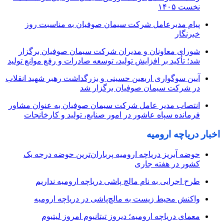
نخست ۱۴۰۵
پیام مدیرعامل شرکت سیمان صوفیان به مناسبت روز
خبرنگار
شورای معاونان و مدیران شرکت سیمان صوفیان برگزار
شد؛ تأکید بر افزایش تولید، توسعه صادرات و رفع موانع تولید
آیین سوگواری اربعین حسینی و بزرگداشت رهبر شهید انقلاب
در شرکت سیمان صوفیان برگزار شد
انتصاب مدیر عامل شرکت سیمان صوفیان به عنوان مشاور
فرمانده سپاه عاشور در امور صنایع، تولید و کارخانجات
اخبار دریاچه ارومیه
حوضه آبریز دریاچه ارومیه پرباران‌ترین حوضه‌ درجه یک
کشور در هفته جاری
طرح اجرایی به نام مالچ پاشی دریاچه ارومیه نداریم
واکنش محیط زیست به مالچ‌پاشی در دریاچه ارومیه
معمای دریاچه ارومیه؛ دیروز تیتانیوم امروز لیتیوم