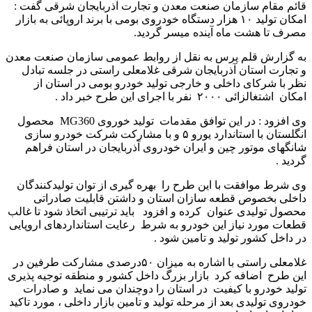
قائم مقام سازمان صنعت معدن و تجارت آذربایجان شرقی گفت :
امکان تولید ۱۰ هزار دستگاه خودروی بومی با برند اروپائی به بازار
مصرف تا هشت ماه آینده میسر گردید.
به گزارش قلم پرس به نقل از روابط عمومی سازمان صنعت معدن
و تجارت استان آذربایجان شرقی غلامعلی راستی در جلسه تبادل
نظر با شرکای داخلی و خارجی تولید خودرو بومی در استان از
امکان اشتغالزائی ۲۰۰۰ نفر با اجرای این طرح خبر داد .
وی افزود : در این توافق مقدمات تولید خوروی MG360 محصول
انگلستان با استاندارد یورو ۵ و با مشارکت شرکت خودرو سازی
شانگهای موتور چین و ایران خودروی آذربایجان در استان فراهم
گردید .
وی شرط موافقت با این طرح را بهره گیری از توان تولیدکنندگان
داخلی بخصوص قطعه سازان استان و داشتن قابلیت صادراتی
محصول تولیدی عنوان کرده و افزود باید ترتیبی اتخاذ شود تا غالب
قطعات مورد نیاز این خودرو به شرط رعایت استانداردهای اروپایی
در داخل کشور تولید و تامین شود .
غلامعلی راستی با اشاره به میزان ۵۰درصدی مشارکت طرفین در
این طرح اضافه کرد بازار بزرگ داخل کشور و منطقه توجیه پذیری
تولید خودرو با کیفیت در استان را دوچندان می نماید و صادرات
خودروی تولیدی بعد از مرحله تولید و تامین بازار داخلی ، مورد تاکید