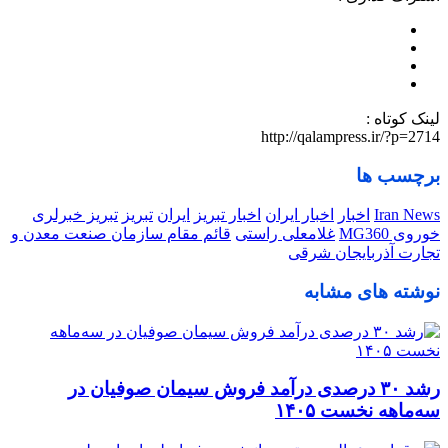
لینک کوتاه :
http://qalampress.ir/?p=2714
برچسب ها
Iran News
اخبار
اخبار ایران
اخبار تبریز
ایران
تبریز
تبریز خبرلری
خوروی MG360
غلامعلی راستی
قائم مقام سازمان صنعت معدن و
تجارت آذربایجان شرقی
نوشته های مشابه
رشد ۳۰ درصدی درآمد فروش سیمان صوفیان در
سه‌ماهه نخست ۱۴۰۵