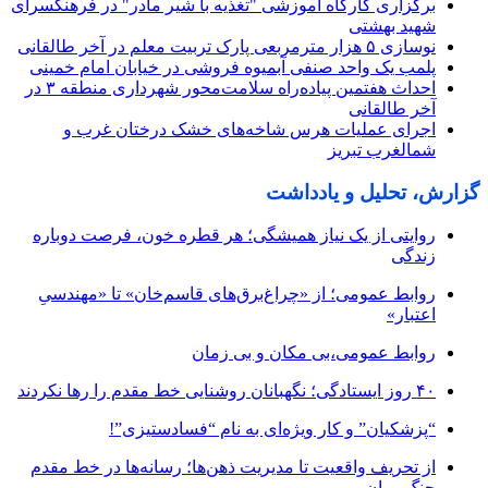
برگزاری کارگاه آموزشی "تغذیه با شیر مادر" در فرهنگسرای
شهید بهشتی
نوسازی ۵ هزار مترمربعی پارک تربیت معلم در آخر طالقانی
پلمب یک واحد صنفی آبمیوه فروشی در خیابان امام خمینی
احداث هفتمین پیاده‌راه سلامت‌محور شهرداری منطقه ۳ در
آخر طالقانی
اجرای عملیات هرس شاخه‌های خشک درختان غرب و
شمالغرب تبریز
گزارش، تحلیل و یادداشت
روایتی از یک نیاز همیشگی؛ هر قطره خون، فرصت دوباره
زندگی
روابط عمومی؛ از «چراغ‌برق‌های قاسم‌خان» تا «مهندسیِ
اعتبار»
روابط عمومی،بی مکان و بی زمان
۴۰ روز ایستادگی؛ نگهبانان روشنایی خط مقدم را رها نکردند
“پزشکیان” و کار ویژه‌ای به نام “فسادستیزی”!
از تحریف واقعیت تا مدیریت ذهن‌ها؛ رسانه‌ها در خط مقدم
جنگ روان