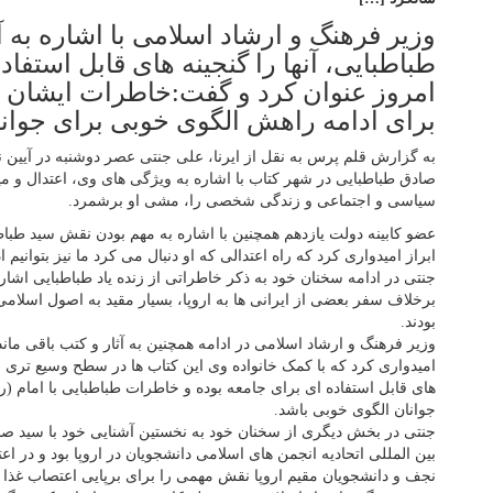
وزیر فرهنگ و ارشاد اسلامی با اشاره به
طباطبایی، آنها را گنجینه های قابل استفا
امروز عنوان کرد و گفت:خاطرات ایشان با 
برای ادامه راهش الگوی خوبی برای جوانا
به گزارش قلم پرس به نقل از ایرنا، علی جنتی عصر دوشنبه در آیین 
صادق طباطبایی در شهر کتاب با اشاره به ویژگی های وی، اعتدال و میا
سیاسی و اجتماعی و زندگی شخصی را، مشی او برشمرد.
عضو کابینه دولت یازدهم همچنین با اشاره به مهم بودن نقش سید طباطب
ابراز امیدواری کرد که راه اعتدالی که او دنبال می کرد ما نیز بتوانیم ا
جنتی در ادامه سخنان خود به ذکر خاطراتی از زنده یاد طباطبایی اش
برخلاف سفر بعضی از ایرانی ها به اروپا، بسیار مقید به اصول اسلامی 
بودند.
وزیر فرهنگ و ارشاد اسلامی در ادامه همچنین به آثار و کتب باقی مانده
امیدواری کرد که با کمک خانواده وی این کتاب ها در سطح وسیع تری م
های قابل استفاده ای برای جامعه بوده و خاطرات طباطبایی با امام (ره
جوانان الگوی خوبی باشد.
جنتی در بخش دیگری از سخنان خود به نخستین آشنایی خود با سید صاد
نجف و دانشجویان مقیم اروپا نقش مهمی را برای برپایی اعتصاب غذا 