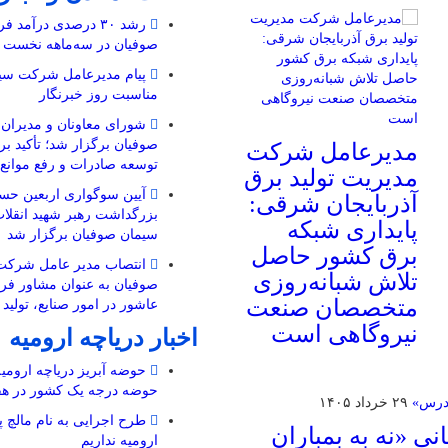
رشد ۳۰ درصدی درآمد
صوفیان در سه‌ماهه نخست ۱۴۰۵
پیام مدیرعامل شرکت سیم
مناسبت روز خبرنگار
شورای معاونان و مدیرا
صوفیان برگزار شد؛ تأکید بر
مدیرعامل شرکت
توسعه صادرات و رفع موانع ت
مدیریت تولید برق
آیین سوگواری اربعین حسی
آذربایجان شرقی:
بزرگداشت رهبر شهید انقل
پایداری شبکه
سیمان صوفیان برگزار شد
برق کشور حاصل
انتصاب مدیر عامل شرکت
تلاش شبانه‌روزی
صوفیان به عنوان مشاور فرم
متخصصان صنعت
عاشور در امور صنایع، تولید
نیروگاهی است
اخبار دریاچه ارومیه
حوضه آبریز دریاچه ارومیه 
حوضه‌ درجه یک کشور در هف
۲۹ خرداد ۱۴۰۵
طرح اجرایی به نام مالچ پ
ی «نه به بمباران
ارومیه نداریم