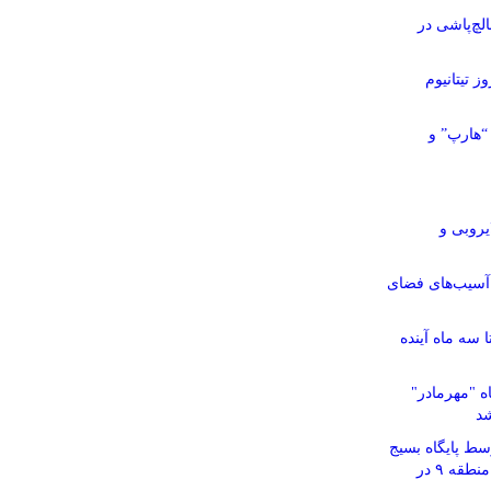
چ‌پاشی در
ز تیتانیوم
“هارپ” و
یروبی و
آسیب‌های فضای
ت تا سه ماه آینده
 "مهرمادر"
شد
سط پایگاه بسیج
قمر بنی‌هاشم(ع) شهرداری منطقه ۹ در