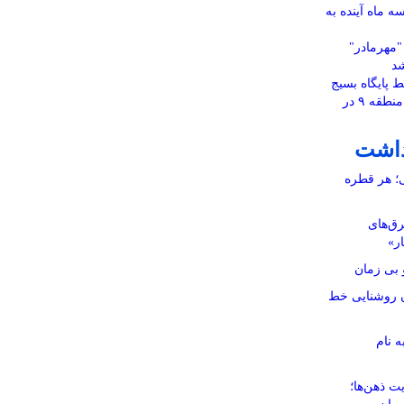
تا سه ماه آینده به
"مهرمادر"
شد
 پایگاه بسیج
قمر بنی‌هاشم(ع) شهرداری منطقه ۹ در
داشت
ی؛ هر قطره
رق‌های
ار»
بی زمان
نان روشنایی خط
ه نام
ت ذهن‌ها؛