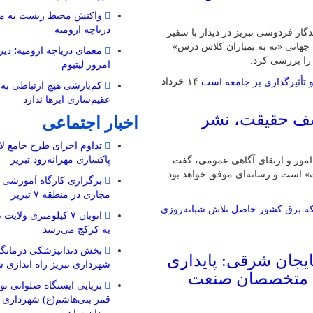
واکنش محیط زیست به مال
دریاچه ارومیه
ار فردوسی تبریز در دیدار با سفیر
جهانی «نه به بمباران کلاس درس»
معمای دریاچه ارومیه؛ دیرو
امروز لیتیوم
۱۴ خرداد
کم‌بارشی هیچ ارتباطی به 
عقیم‌سازی ابرها ندارد
شف حقیقت، نشر
اخبار اجتماعی
تداوم اجرای طرح جامع لا
پاکسازی مهرانه‌رود تبریز
 امور و ارتقای آگاهی عمومی، گفت:
 است و رسانه‌ای موفق خواهد بود
برگزاری کارگاه آموزشی 
مجازی در منطقه ۷ تبریز
اتوبان ۷ کیلومتری ولای
به کرکج می‌رسد
بخش دندانپزشکی درمانگاه
یجان شرقی: پایداری
شهرداری تبریز راه اندازی 
ی متخصصان صنعت
برپایی ایستگاه صلواتی تو