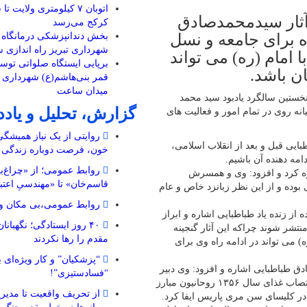
اتوبان ۷ کیلومتری ولایت 
 آثار سیدمحمدصادق
کرکج می‌رسد
ده برای جامعه و نسل
بخش دندانپزشکی درمانگاه 
شهرداری تبریز راه اندازی 
امام (ره) می تواند
برپایی ایستگاه صلواتی توسط
ن باشد.
میدان ساعت
نخستین سالگرد یادبود سید محمد
گزارش، تحلیل و یاد
نه روی در تمام امور و فعالیت های
روایتی از یک نیاز همیشگ
ایی قبل و بعد از انقلاب اسلامی،
خون، فرصت دوباره زندگی
دامه دهنده آن باشیم.
روابط عمومی؛ از «چراغ‌ب
اره کرد و افزود: وی و همسرش
قاسم‌خان» تا «مهندسیِ اعتب
بوده و از این نظر زبانزد خاص و عام
روابط عمومی،بی مکان و 
 از زنده یاد طباطبایی اشاره و ابراز
۴۰ روز ایستادگی؛ نگهبا
نتشر شوند چراکه این آثار گنجینه
مقدم را رها نکردند
) می تواند در ادامه راه وی برای
“پزشکیان” و کار ویژه‌ای ب
ق طباطبایی اشاره و افزود: وی دبیر
“فسادستیزی”!
بین المللی اتحادیه انجمن های اسلامی دانشجویان در اروپا بود و در اعتصاب غذای سال ۱۳۵۶ روحانیون مبارز
از تحریف واقعیت تا مدیری
در کلیسای سن مری پاریس ایفا کرد.