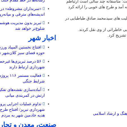
رسانه‌ها در خط مقدم جنگ 
ت: متاسفانه چند سالی است ارتباطم
ه آمد و طرح های خوبی را ارائه کرد
«سربداران مشروطه» در تب
اندیشه‌های مترقی و میانه‌رو 
الیت های سیدمحمد صادق طباطبایی در
تبریز بدون مدیریت هوشمن
شلوغ‌تر خواهد شد
ی خاطراتی از وی نقل کردند.
تشریح کرد.
اخبار شهر
افتتاح نخستین المپیاد ورز
حوزه فضای سبز کلان‌شهر تب
۵۶ درصد تبریزی‌ها غیرحض
شهرداری ارتباط دارند
فعالیت مستم
شرایط جنگی
ارتش در کمربندی میانی
تداوم عملیات اجرایی پروژ
شهرداری تبریز/ افتتاح طرح
هنگ و ارشاد اسلامی
هدیه خادمین شهر به مردم 
صنعت، معدن و تجار