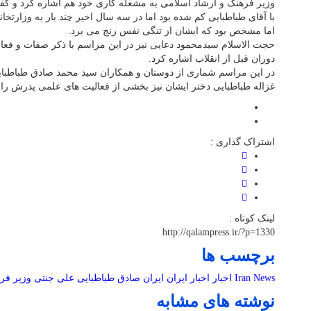
وزیر فرهنگ و ارشاد اسلامی به مشغله کاری خود هم اشاره کرد و گف
با آقای طباطبایی کم شده بود اما در سه سال اخیر چند بار به وزارتخان
اما مشخص بود که ایشان از تنگی نفس رنج می برد.
حجت الاسلام سیدمحمود دعایی نیز در این مراسم با ذکر صفات و فع
دوران قبل از انقلاب اشاره کرد.
در این مراسم شماری از دوستان و همکاران سید محمد صادق طباطبای
غزاله طباطبایی دختر ایشان نیز بخشی از فعالیت های علمی پدرش را 
اشتراک گذاری :
لینک کوتاه :
http://qalampress.ir/?p=1330
برچسب ها
Iran News
اخبار
اخبار ایران
ایران
صادق طباطبایی
علی جنتی
وزیر فر
نوشته های مشابه