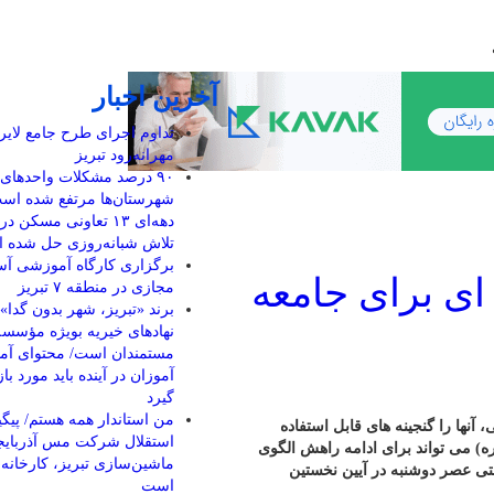
آخرین اخبار
تداوم اجرای طرح جامع لایر
مهرانه‌رود تبریز
٩٠ درصد مشکلات واحدهای 
شهرستان‌ها مرتفع شده اس
دهه‌ای ١٣ تعاونی مسکن
تلاش شبانه‌روزی حل شده 
برگزاری کارگاه آموزشی آ
ای برای جامعه
مجازی در منطقه ۷ تبریز
برند «تبریز، شهر بدون گدا
نهادهای خیریه بویژه مؤسسه
مستمندان است/ محتوای آ
آموزان در آینده باید مورد ب
گیرد
من استاندار همه هستم/ پیگ
آنها را گنجینه های قابل استفاده
استقلال شرکت مس آذربایج
ه) می تواند برای ادامه راهش الگوی
ماشین‌سازی تبریز، کارخانه 
نتی عصر دوشنبه در آیین نخستین
است