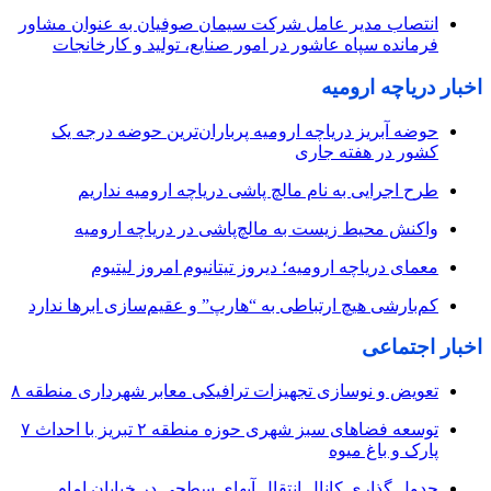
انتصاب مدیر عامل شرکت سیمان صوفیان به عنوان مشاور
فرمانده سپاه عاشور در امور صنایع، تولید و کارخانجات
اخبار دریاچه ارومیه
حوضه آبریز دریاچه ارومیه پرباران‌ترین حوضه‌ درجه یک
کشور در هفته جاری
طرح اجرایی به نام مالچ پاشی دریاچه ارومیه نداریم
واکنش محیط زیست به مالچ‌پاشی در دریاچه ارومیه
معمای دریاچه ارومیه؛ دیروز تیتانیوم امروز لیتیوم
کم‌بارشی هیچ ارتباطی به “هارپ” و عقیم‌سازی ابرها ندارد
اخبار اجتماعی
تعویض و نوسازی تجهیزات ترافیکی معابر شهرداری منطقه ۸
توسعه فضاهای سبز شهری حوزه منطقه ۲ تبریز با احداث ۷
پارک و باغ میوه
جدول گذاری کانال انتقال آبهای سطحی در خیابان امام