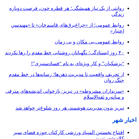
روایتی از یک نیاز همیشگی؛ هر قطره خون، فرصت دوباره
زندگی
روابط عمومی؛ از «چراغ‌برق‌های قاسم‌خان» تا «مهندسیِ
اعتبار»
روابط عمومی،بی مکان و بی زمان
۴۰ روز ایستادگی؛ نگهبانان روشنایی خط مقدم را رها نکردند
“پزشکیان” و کار ویژه‌ای به نام “فسادستیزی”!
از تحریف واقعیت تا مدیریت ذهن‌ها؛ رسانه‌ها در خط مقدم
جنگ روان
«سربداران مشروطه» در تبریز: بازخوانی اندیشه‌های مترقی
و میانه‌رو ثقه‌الاسلام
تبریز بدون مدیریت هوشمند، هر روز شلوغ‌تر خواهد شد
اخبار شهر
افتتاح نخستین المپیاد ورزشی کارکنان حوزه فضای سبز
کلان‌شهر تبریز