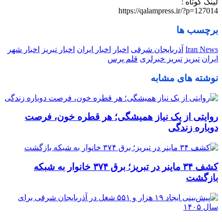
لینک کوتاه :
https://qalampress.ir/?p=127014
برچسب ها
Iran News
آذربایجان شرقی
اخبار
اخبار ایران
اخبار تبریز
اخبار شهر
ایران
تبریز
تبریز خبرلری
قلم پرس
نوشته های مشابه
روایتی از یک نیاز همیشگی؛ هر قطره خون، فرصت
دوباره زندگی
کشف ۳۴ ماینر در تبریز؛ برق ۳۷۴ خانوار به شبکه
بازگشت