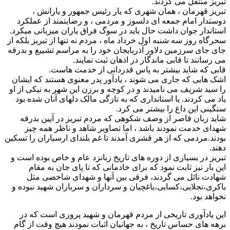
تبریز منتقل می گردند.
تبریز قهرمان ، همان شهری که یار رئیس جمهور و یارانش ،
دوستدار امام جمعه ای دلسوز و مردمی ، و رضایتمند از عملکرد
استاندار جوان داشت حال باید در سوگ فراق یاران میزبانی میکرد.
سحرگاه روز سه شنبه اول خرداد ماه ، مردم نه تنها از تبریز بلکه از
جای جای سرزمین دلاور آذربایجان خود را به مراسم تشییع و بدرقه
می رسانند تا قابی ماندگار در اذهان ثبت نمایند.
قابی که شاید بیشتر به پاس قدردانی از خدمت هاست.
اشک هایی که جاری می شوند ، یادآور پدر معنوی هستند که ایشان
را سید شریف می نامیدند و در کوچه و برزن این شهر به نیکی از او
یاد می کردند. یا استانداری که به تازگی مالک دلهای آنان شده بود
سنگینی این داغ را بیشتر می کرد.
شاید زبان قاصر از وصف شکوهی که مردم تبریز در آیین بدرقه
شهدای خدمت نمودند باشد ، اما تصاویر شاهد و ناظر همه چیز
بودند.مردمی که از هر قشری آمدند تا غم بلندای ارسباران را تسکین
دهند.
تبریز در بسیاری از دوره های تاریخ زبانزد عام و خاص بوده است و
این بار نیز ثابت نمود که برای خادمانی که تا پای جان به مقام
شهادت نائل می گردند، فرقی بین آنها و شهدای شاخصی مثل
باکری،تجلایی،کسایی،یاغچیان و سرداران و سربازان شهید نبوده و
نخواهد بود.
این یادآوری تاریخی از مردم قهرمان و شهید پروری است که در
برهه های حساس تاریخ ، به جهانیان اثبات نمودند هیچ وقت از گام