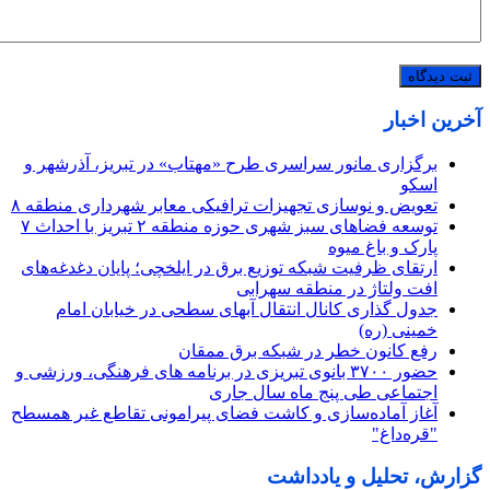
آخرین اخبار
برگزاری مانور سراسری طرح «مهتاب» در تبریز، آذرشهر و
اسکو
تعویض و نوسازی تجهیزات ترافیکی معابر شهرداری منطقه ۸
توسعه فضاهای سبز شهری حوزه منطقه ۲ تبریز با احداث ۷
پارک و باغ میوه
ارتقای ظرفیت شبکه توزیع برق در ایلخچی؛ پایان دغدغه‌های
افت ولتاژ در منطقه سهرابی
جدول گذاری کانال انتقال آبهای سطحی در خیابان امام
خمینی (ره)
رفع کانون خطر در شبکه برق ممقان
حضور ۳۷۰۰ بانوی تبریزی در برنامه های فرهنگی، ورزشی و
اجتماعی طی پنج ماه سال جاری
آغاز آماده‌سازی و کاشت فضای پیرامونی تقاطع غیر همسطح
"قره‌داغ"
گزارش، تحلیل و یادداشت