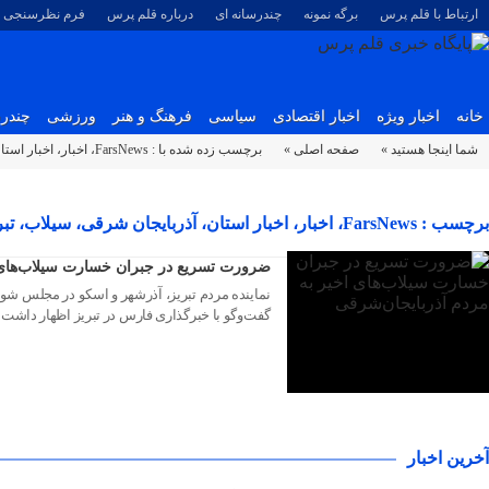
ارتباط با قلم پرس
برگه نمونه
چندرسانه ای
درباره قلم پرس
فرم نظرسنجی
خانه
اخبار ویژه
اخبار اقتصادی
سیاسی
فرهنگ و هنر
ورزشی
چندرس
شما اینجا هستید »
صفحه اصلی »
برچسب زده شده با : FarsNews، اخبار، اخبار استان، آذربایجان شرقی،‌ سیلاب‌، تبریز، فرهنگی، نماینده مجلس
۰۶ تیر ۱۳۹۵
برچسب : FarsNews، اخبار، اخبار استان، آذربایجان شرقی،‌ سیلاب‌، تبریز، فرهنگی، نماینده مجلس بایگانی - پایگاه خبری قلم پرس
ضرورت تسریع در جبران خسارت‌ سیلاب‌های 
نماینده مردم تبریز، آذرشهر و اسکو در مجلس شو
گفت‌وگو با خبرگذاری فارس در تبریز اظهار داشت:
آخرین اخبار