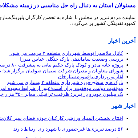
مسئولان استان به دنبال راه حل مناسبی در زمینه مشکلات
نماینده مردم تبریز در مجلس با اشاره به تحصن کارگران بلبرینگ‌سا
کمبود نقدینگی کشور بر می‌گردد.
آخرین اخبار
کانال ملاصدرا توسط شهرداری منطقه ۲ مرمت می شود
بررسی وضعیت ساماندهی پارک جنگلی عباس میرزا
پروژه خانه مادر و کودک پارک حکیم نباتی به پیشرفت ۸۰ درصدی رسید
شورای معاونان و مدیران شرکت سیمان صوفیان برگزار شد؛ تأکی
آغاز نورپردازی باغ‌موزه ستارخان
پارک های سطح حوزه شهرداری منطقه ۲ بهسازی می شود
موفقیت دولت، موفقیت ایران است/عبور از شرایط پیچیده امروز
یک میلیون خودرو در تبریز؛ ظرفیت ترافیکی معابر ۳۵۰ هزار خودرو
اخبار شهر
افتتاح نخستین المپیاد ورزشی کارکنان حوزه فضای سبز کلان‌شه
۵۶ درصد تبریزی‌ها غیرحضوری با شهرداری ارتباط دارند