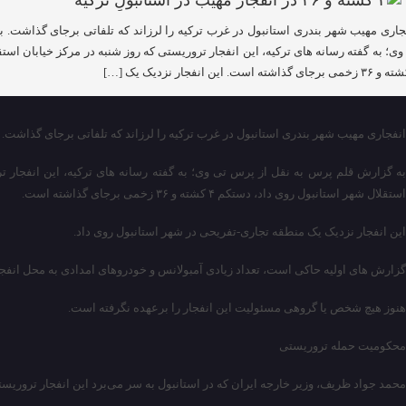
جاری مهیب شهر بندری استانبول در غرب ترکیه را لرزاند که تلفاتی برجای گذاشت.
وی؛ به گفته رسانه های ترکیه، این انفجار تروریستی که روز شنبه در مرکز خیابان است
انفجاری مهیب شهر بندری استانبول در غرب ترکیه را لرزاند که تلفاتی برجای گذاشت.
به گزارش قلم پرس به نقل از پرس تی وی؛ به گفته رسانه های ترکیه، این انفجار تر
استقلال شهر استانبول روی داد، دستکم ۴ کشته و ۳۶ زخمی برجای گذاشته است.
این انفجار نزدیک یک منطقه تجاری-تفریحی در شهر استانبول روی داد.
گزارش های اولیه حاکی است، تعداد زیادی آمبولانس و خودروهای امدادی به محل انفج
هنوز هیچ شخص یا گروهی مسئولیت این انفجار را برعهده نگرفته است.
محکومیت حمله تروریستی
محمد جواد ظریف، وزیر خارجه ایران که در استانبول به سر می‌برد این انفجار تروری