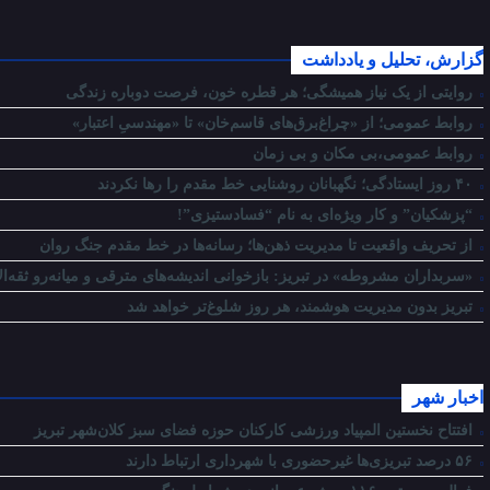
گزارش، تحلیل و یادداشت
روایتی از یک نیاز همیشگی؛ هر قطره خون، فرصت دوباره زندگی
روابط عمومی؛ از «چراغ‌برق‌های قاسم‌خان» تا «مهندسیِ اعتبار»
روابط عمومی،بی مکان و بی زمان
۴۰ روز ایستادگی؛ نگهبانان روشنایی خط مقدم را رها نکردند
“پزشکیان” و کار ویژه‌ای به نام “فسادستیزی”!
از تحریف واقعیت تا مدیریت ذهن‌ها؛ رسانه‌ها در خط مقدم جنگ روان
«سربداران مشروطه» در تبریز: بازخوانی اندیشه‌های مترقی و میانه‌رو ثقه‌ال
تبریز بدون مدیریت هوشمند، هر روز شلوغ‌تر خواهد شد
اخبار شهر
افتتاح نخستین المپیاد ورزشی کارکنان حوزه فضای سبز کلان‌شهر تبریز
۵۶ درصد تبریزی‌ها غیرحضوری با شهرداری ارتباط دارند