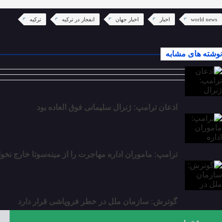
world news
اخبار
اخبار جهان
انفجار در ترکیه
ترکیه
نوشته های مشابه
اذعان ترامپ: ژنرال سلیمانی فوق العاده بود
ترامپ: ماموران اداره مهاجرت را از مینه‌سوتا خارج نخو
گوترش: سازمان ملل در خطر فروپاشی قرار دارد