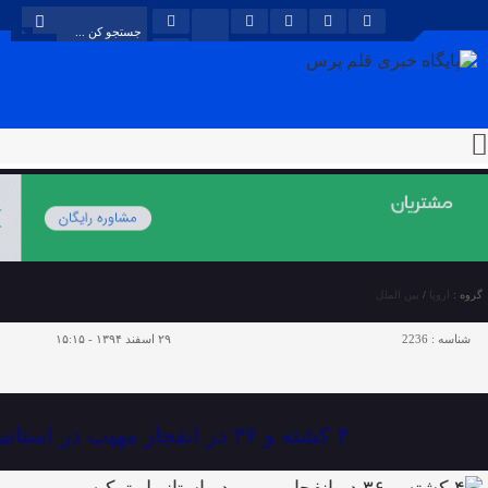
گروه :
اروپا
/
بین الملل
شناسه :
2236
۲۹ اسفند ۱۳۹۴ - ۱۵:۱۵
۴ کشته و ۳۶ در انفجار مهیب در استانبولِ ترکیه