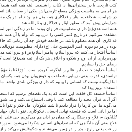
کتب تاریخی یا در سخنرانی‌ها آن نکات را شنیدید. البته همه ائمه هدی(ع
هر امامی به مناسبت ویژگی مقطع تاریخی‌اش ،یکی از صفات بلند انسان
در شهامت، شجاعت، ایثار و فداکاری همه مثل هم بودند اما در یک مق
شرایطی پیش آمد که مظهر ایثار و فداکاری و ثارالله شد.
همه ائمه هدی(ع) دارای مظلومیت فراوان بودند اما در زندگی امیرالم
مشاهده می‌کنیم. در تاریخ کمتر کسی را می‌یابیم که توأم با آن همه ش
فداکاری، آن همه مظلوم باشد. در جامعه خودش چه آن زمانی که حاکم 
بوده در هر دو دوره، امیر المؤمنین علی (ع) دارای مظلومیت فوق‌العا
اساساً افتخار می‌کنیم که پیرو اسلام، پیامبر اسلام(ص) و پیرو ائمه هد
بهره‌برداری از آن اوج و شکوه و اخلاق، هر یک از ائمه هدی(ع) است 
رضای حق را بسازیم.
اساساً خداوند خلقت این عالم را اینگونه آفریده است. “وَرَفَعْنَا بَعْضَهُمْ
توانمندی، قدرت بدنی، زیبایی، فصاحت و خوش‌بیان بودن همه یکسان نی
اما اینگونه نیست که انسانی را بیابیم که دارای ویژگی بلندی نباشد. ما 
استعداد بروز پیدا کند.
اساساً فلسفه کل خلقت این است که به یک نقطه‌ای برسیم که استعداد 
اگر آیات قرآن مجید را مطالعه کنید یا وقتی استماع می‌کنید و می‌شنوید،
می‌گوید ما این کارها را قرار دادیم تا شما نیکوکار، اهل فکر و تقوا باش
اما در آیاتی است که فلسفه نهایی احسان، نیکوکاری، تقوا، ایثار، جهاد و ف
تُفْلِحُونَ »، فلاح و رستگاری که همان در اذان هم می‌گوییم حی علی ا
فلاح یعنی آن جایگاهی که استعدادهای انسانی شکوفا می‌شود. به زرا
زراعت یعنی زارع ، بذر را در زمین می‌نشاند و شکوفایش می‌کند و از 