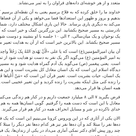
متعدد و از هر خوشه‌ای دانه‌های فراوان را به ثمر می‌نشاند.
خداوند ما را خلق کرده که به فلاح برسیم یعنی به آن نقطه‌ای برسیم ک
بدهیم و بروز و ظهور این استعدادها فضا می‌خواهد و یکی از آن فضا
می‌کند به دیگری یاری برساند. حالا این یاری اشکال مختلف دارد، 
نادرستی به مسیر صحیح بکشانید. این بزرگترین کمک و خیر است که آدم
یک نوجوان و یک میان‌سالی، ۲ الی ۱۰ جلسه با او
مسیر صحیح بکشاند. این بالاترین خیر است که از آن به هدایت تعبیر م
آن بیان امیرالمؤمنین(ع) است که یا علی «لَأَنْ یَهْدیَ اللهُ بِکَ رَجُلاً واحِداً خَی
به امیر المؤمنین (ع) می‌گوید اگر یک نفر به دست تو هدایت شود از تما
است. یعنی پیغمبر (ص) می‌گوید یک آدم گمراه هدایت شود و به مسیر در
دیدگاه اسلام این است که یک انسان معادل کل بشریت است و این هم
یک انسان، حیات بشریت است. تعبیر قرآن این است که «مَنْ أَحْیاها فَکَأَنَّما 
را زنده کنی مثل اینکه بشریت را زنده کردید و این تعبیر عجیبی است.
همه انسان ها قرار می‌دهد.
فرض بگیرید ۷ الی ۸ میلیارد جمعیت داریم و در کنار هم زندگ
معادل با این است که دست همه را گرفتیم. گویی انسان‌ها همه به هم و
خدای ناکرده در شر و مسایل انحراف همه در کنار هم قرار می‌گیرند.
الان یکی از آثاری که در این ویروس کرونا می‌بینیم این است که یک فر
ده‌ها نفر را مبتلا کند و آن ده‌ها نفر نیز هر کدام ده‌ها نفر دیگر را مبتلا 
چند روز پیش آقای دکتر نمکی آماری می‌داد در یکی از زندان‌ها، یک فرد 