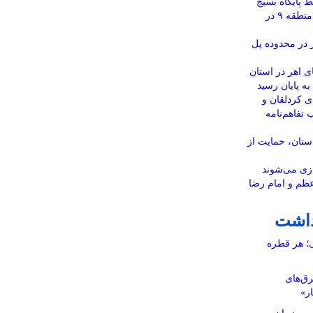
 پایگاه بسیج
قمر بنی‌هاشم(ع) شهرداری منطقه ۹ در
 در محدوده پل
انی به ۲ روستای اهر در استان
ه پایان رسید
ی کردلقان و
تفاهم‌نامه
ستان، حمایت از
دازی می‌شوند
عظم و امام رضا
داشت
ی؛ هر قطره
رق‌های
ار»