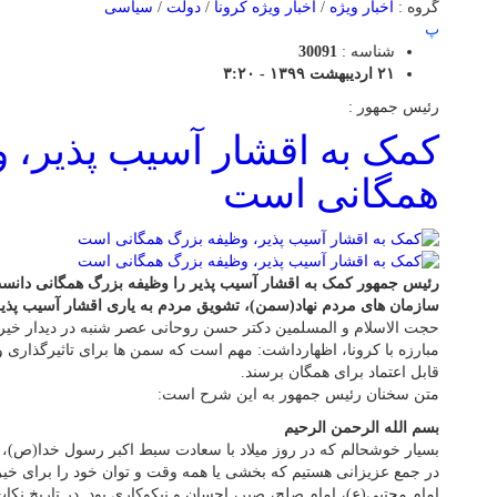
گروه :
اخبار ویژه
/
اخبار ویژه کرونا
/
دولت
/
سیاسی
پ
شناسه :
30091
۲۱ اردیبهشت ۱۳۹۹ - ۳:۲۰
رئیس جمهور :
کمک به اقشار آسیب پذیر، 
همگانی است
رئیس جمهور کمک به اقشار آسیب پذیر را وظیفه بزرگ همگانی دانست 
سازمان های مردم نهاد(سمن)، تشویق مردم به یاری اقشار آسیب پذی
حجت الاسلام و المسلمین دکتر حسن روحانی عصر شنبه در دیدار خیرین
مبارزه با کرونا، اظهارداشت: مهم است که سمن ها برای تاثیرگذاری و
قابل اعتماد برای همگان برسند.
متن سخنان رئیس جمهور به این شرح است:
بسم الله الرحمن الرحیم
بسیار خوشحالم که در روز میلاد با سعادت سبط اکبر رسول خدا(ص)،
در جمع عزیزانی هستیم که بخشی یا همه وقت و توان خود را برای خیر
امام مجتبی(ع)، امام صلح، صبر، احسان و نیکوکاری بود. در تاریخ نکات