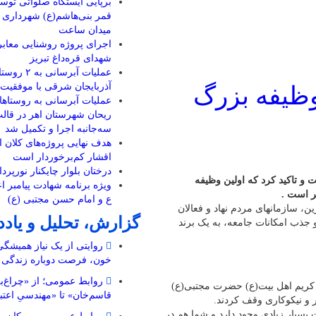
برپایی ایستگاه صلواتی توسط
میدان ساعت
اجرای پروژه روشنایی معابر
شهدای قره‌داغ تبریز
عملیات آبرس
آذربایجان شرقی با موفقیت ب
وظیفه بزرگ
عملیات آبرسانی به روستاها
ریحان شهرستان اهر در قالب 
سه‌جانبه اجرا و تکمیل شد
هدف نهایی پروژه‌های کلان ا
اقشار کم‌برخوردار است
درختان بلوار چایکنار نورپر
و تاکید کرد که اولین وظیفه
ویژه برنامه شهادت پیامبر ا
ر است .
ع و امام حسن مجتبی (ع)
، سازمانهای مردم نهاد و فعالان
گزارش، تحلیل و یاد
 جذب امکانات جامعه، به یک برند
روایتی از یک نیاز همیشگ
خون، فرصت دوباره زندگی
روابط عمومی؛ از «چراغ‌ب
 کریم اهل بیت(ع) حضرت مجتبی(ع)
قاسم‌خان» تا «مهندسیِ اعتب
 و نیکوکاری وقف کردند.
 بسیار زیادی وجود دارد و شما هم در