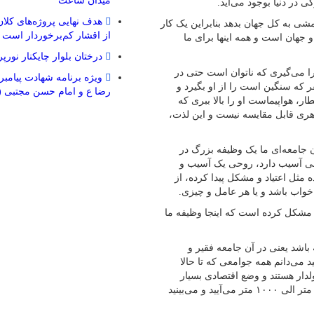
میدان ساعت
 در دنیا بوجود می‌آید.
هدف نهایی پروژه‌های کلا
مشی به کل جهان بدهد بنابراین یک کار
از اقشار کم‌برخوردار است
 جهان است و همه اینها برای ما
درختان بلوار چایکنار نورپ
را می‌گیری که ناتوان است حتی در
ویژه برنامه شهادت پیامبر
ر که سنگین است را از او بگیرد و
رضا ع و امام حسن مجتبی (
ر، هواپیماست او را بالا ببری که
هری قابل مقایسه نیست و این لذت،
 جامعه‌ای ما یک وظیفه بزرگ در
جسمی آسیب دارد، روحی یک آسیب و
 مثل اعتیاد و مشکل پیدا کرده، از
خواب باشد و یا هر عامل و چیزی.
 مشکل کرده است که اینجا وظیفه ما
باشد یعنی در آن جامعه فقیر و
می‌دانم همه جوامعی که تا حالا
دار هستند و وضع اقتصادی‌ بسیار
خوب دارند، شما می‌بینید حتی کنار فرودگاه‌های بین‌المللی‌ آن ها، ۲۰۰ متر الی ۱۰۰۰ متر می‌آیید و می‌بینید