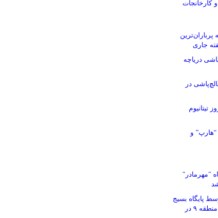
 و کارخانجات
پرباران‌ترین
ته جاری
اشی دریاچه
چ‌پاشی در
ز تیتانیوم
“هارپ” و
 "مهرمادر"
شد
سط پایگاه بسیج
قمر بنی‌هاشم(ع) شهرداری منطقه ۹ در