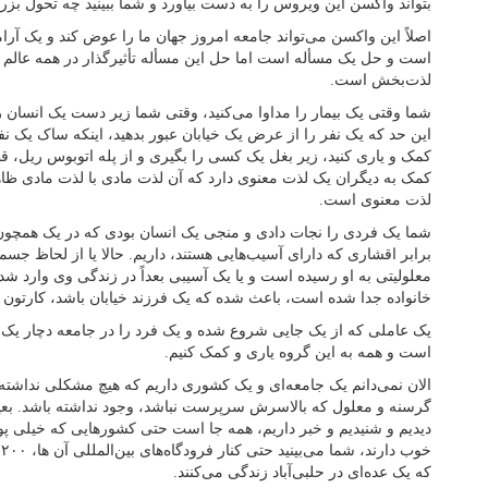
بتواند واکسن این ویروس را به دست بیاورد و شما ببینید چه تحول بزرگی
اصلاً این واکسن می‌تواند جامعه امروز جهان ما را عوض کند و یک آرا
است و حل یک مسأله است اما حل این مسأله تأثیرگذار در همه عالم و
لذت‌بخش است.
شما وقتی یک بیمار را مداوا می‌کنید، وقتی شما زیر دست یک انسان 
این حد که یک نفر را از عرض یک خیابان عبور بدهید، اینکه ساک یک نف
کمک و یاری کنید، زیر بغل یک کسی را بگیری و از پله اتوبوس ریل، قطا
کمک به دیگران یک لذت معنوی دارد که آن لذت مادی با لذت مادی ظا
لذت معنوی است.
شما یک فردی را نجات دادی و منجی یک انسان بودی که در یک همچون
برابر اقشاری که دارای آسیب‌هایی هستند، داریم. حالا یا از لحاظ 
معلولیتی به او رسیده است و یا یک آسیبی بعداً در زندگی وی وارد شده
خانواده جدا شده است، باعث شده که یک فرزند خیابان باشد، کارتون 
یک عاملی که از یک جایی شروع شده و یک فرد را در جامعه دچار یک
است و همه به این گروه یاری و کمک کنیم.
الان نمی‌دانم یک جامعه‌ای و یک کشوری داریم که هیچ مشکلی نداشته 
گرسنه و معلول که بالاسرش سرپرست نباشد، وجود نداشته باشد. بعید 
دیدیم و شنیدیم و خبر داریم، همه جا است حتی کشورهایی که خیلی پول
که یک عده‌ای در حلبی‌آباد زندگی می‌کنند.