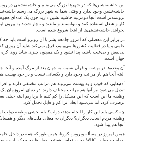
این حاشیه‌نشین‌ها که در شهرها بزرگ می‌بینیم و حاشیه‌نشینی در روس
حاشیه‌نشین وجود ندارد و وقتی شما به شهر بزرگ می‌رسید حاشیه‌نشی
ثروتمندتر است آنجا دومرتبه حاشیه نشین دارید چون یک عده‌ای هجوم آ
کار و شغل استفاده کنند و نتوانستند و ماندند و ناچار شدند به بیرون ای
بخوابند. حاشیه‌نشینی‌ها از اینجا شروع شده است.
در برابر این معضلی که امروز جامعه بشر با آن روبرو است باید چه کار 
علمی و یا در فعالیت کشورها می‌بینیم، فرق نمی‌کند شاید آن روزی 
بی‌نقض و بی‌عیب باشد، پیدا نشود و یک همچون چیزی شاید روی کره ز
جهان است.
آن وعده‌ها در بهشت و قرآن نسبت به جهان بعد از مرگ آمده و آنجا 
البته آنجا هم باز مراتب وجود دارد و یکسانی نیست و در خود بهشت هم
آدم‌هایی که خوب و به بهشت می‌روند هم مراتب مختلفی دارند و افر
تبدیل می‌شود نیز آنها هم مراتب مختلف دارند. در دنیای امروزمان ی
وظیفه ما این است که این مشکل را کم کنیم یا برداریم البته خیلی بعی
برطرف کرد، اما می‌شود ابعاد آنرا کم و قابل تحمل کرد.
چه کسی باید این کار را انجام بدهد، دولت؟ بله بخشی وظیفه دولت 
وظیفه مردم است. دیگران؟ دیگران به معنای ملت‌های دیگر و همسایگ
آنجا هم پیدا شود.
همین امروز در مسأله ویروس کرونا، همین‌طور که همه در داخل جامعه
بهداشت جهانی WHO هم در تماس هستیم. همان‌ها هم ممکن