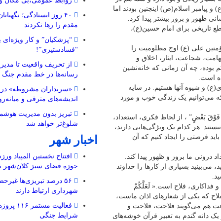
روابط عمومی،بی مکان و 
) و پیامبر اسلام(ص) اینجنین بودند اما
۴۰ روز ایستادگی؛ نگهبا
ی ظهور و بروز بیشتر پیدا کرد.
مقدم را رها نکردند
طع تاریخی برای امام حسین(ع)،
“پزشکیان” و کار ویژه‌ای ب
ؤمنین علی (ع) اوج مظلومیت را
“فسادستیزی”!
هامت، شجاعت، ایثار، اخلاق و
از تحریف واقعیت تا مدیری
بوده، چه آن زمانی که خانه‌نشین
رسانه‌ها در خط مقدم جنگ 
ده است.
ی(ع) و شیوه آنها هستیم. در سایه
«سربداران مشروطه» در تب
که می‌توانیم یک زندگی خوب و مورد
اندیشه‌های مترقی و میانه‌رو 
تبریز بدون مدیریت هوشمن
 فَوْقَ بَعْضٍ” ، از لحاظ فکری، استعداد،
شلوغ‌تر خواهد شد
ستند. هر کدام یک ویژگی‌هایی دارند،
باید فرصتی را ایجاد کنیم که آن
اخبار شهر
افتتاح نخستین المپیاد ورز
درونی ما بروز و ظهور پیدا کند.
حوزه فضای سبز کلان‌شهر تب
 می‌بینید بسیاری از کارها را خداوند
ید.
۵۶ درصد تبریزی‌ها غیرحض
داکاری، فلاح است.« لَعَلَّکُمْ
شهرداری ارتباط دارند
لفلاح که یکی از شعارهای اذان ماست،
فعالیت مستم
عت هم می‌گویند فلاحت، فلاحت و
شرایط جنگی
یک دانه گندم به تعبیر قرآن خوشه‌های