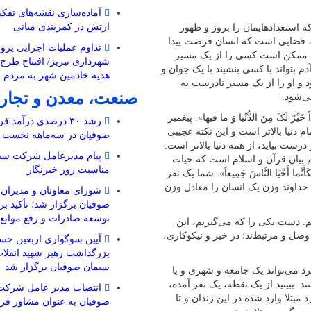
ارتش در کمربندی میانی
ه استعدادهایمان را بروز و ظهور
ها، فضایی است که انسان فرصت پیدا
تداوم عملیات اجرایی پروژ
شما ممکن است کسی را از یک مسیر
شهرداری تبریز/ افتتاح طرح
 بتواند با کسی بنشیند با یک جوان و
هدیه خادمین شهر به مردم 
 بنشیند و دوست شود و او را از یک مسیر نادرست به
صنعت، معدن و تجار
ی‌شود.
ْرٌ لَکَ مِنَ الدُّنْیا وَ ما فیها». پیغمبر
رشد ۳۰ درصدی درآمد
م دنیا بالاتر است و این نکته عجیبی
صوفیان در سه‌ماهه نخست ۱۴۰۵
ست بیاید، از همه دنیا بالاتر است.
پیام مدیرعامل شرکت سیم
 بیان قرآن و اسلام است که حیات
مناسبت روز خبرنگار
أَحْیَا النَّاسَ جَمِیعاً». شما یک نفر
 خداوند وزن یک انسان را معادل وزن
شورای معاونان و مدیرا
صوفیان برگزار شد؛ تأکید بر
توسعه صادرات و رفع موانع ت
ی می‌کنیم. دست یکی را که می‌گیریم، این
صل و مرتبط‌ند؛ در خیر و نیکوکاری،
آیین سوگواری اربعین حسی
بزرگداشت رهبر شهید انقل
سیمان صوفیان برگزار شد
د می‌تواند یک جامعه‌ و شهری و یا
کنند. ببینید از یک نقطه، یک نفر آمده،
انتصاب مدیر عامل شرکت
مبتلا وارد شده در این زندان و تا
صوفیان به عنوان مشاور فرم