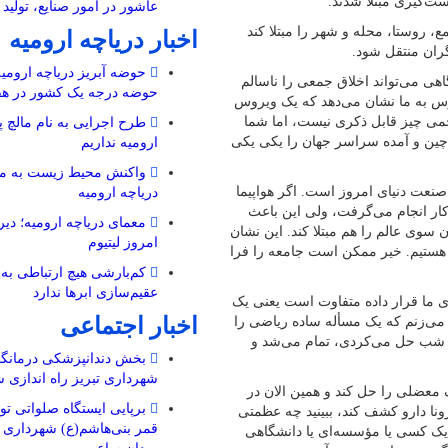
عاشور در امور صنایع، تولید
تواند ۲ نفر، می‌تواند یک جمع، روستا، محله و شهر را مبتلا کند
اخبار دریاچه ارومیه
گران منتقل شود.
حوضه آبریز دریاچه ارومیه 
اهی می‌تواند اخلاق جمعی را ناسالم
حوضه‌ درجه یک کشور در هف
ویروس به ما نشان می‌دهد که یک ویروس
 حجمی چیز قابل ذکری نیست، اما شما
طرح اجرایی به نام مالچ پ
 چین و آمده سراسر جهان را یکی یکی
ارومیه نداریم
واکنش محیط زیست به مال
 صنعت دنیای امروز است. اگر هواپیما
دریاچه ارومیه
ن کار انجام می‌گرفت، ولی این باعث
معمای دریاچه ارومیه؛ دیرو
 سوی عالم را هم مبتلا کند. این نشان
امروز لیتیوم
 هستیم. خیر ممکن است جامعه را فرا
کم‌بارشی هیچ ارتباطی به 
عقیم‌سازی ابرها ندارد
ای ما قرار داده متفاوت است یعنی یک
اخبار اجتماعی
می‌زنم که یک مسأله ساده ریاضی را
، شب حل می‌کردی، تمام می‌شد و
بخش دندانپزشکی درمانگاه
شهرداری تبریز راه اندازی 
 معضلی را حل کند و همین الان در
برپایی ایستگاه صلواتی تو
نا دارو کشف کند، ببینید چه عظمتی
ا یک کسی یا مؤسسه‌ای یا دانشگاهی