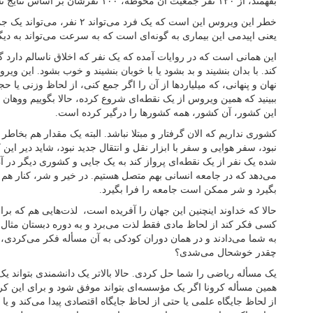
بفهمند، از ۱۲۰ نفر جمعیت آن محوطه، ۱۰۰ نفرشان بر اساس نتایج تست‌گیری مبتلا شدند.
خطر این ویروس این است که یک فرد می‌
یعنی اپیدمی این بیماری به گونه‌ای است که به سرعت می‌تواند به دی
این همانی است که در روایات آمده که یک نفر که اخلاق ناسالم دارد گ
کند. با بدان بنشیند و بد بشود یا با خوبان بنشیند و خوب بشود. این 
نهان و پنهانی، که میلیاردها از آن را اگر جمع کنی، از لحاظ وزنی یا
ببینید که همین ویروس از یک نقطه‌ای شروع کرده، حالا بگوییم ووهان
این کشور، آن کشور، همه کشورها را درگیر کرده است.
کشوری نداریم که الان گرفتار و مبتلا نباشد. البته یک مقدار هم بخاطر
نبود، سفر هوایی و سفر با ابزار نقل و انتقال جدید نبود، شاید دیر ای
شده یک نفر از یک نقطه‌ای پرواز کند به یک جایی و کشوری دیگر در آن
می‌دهد که در جامعه انسانی بهم متصل هستیم. در خیر و شر، کنار هم
بگیرد و شر ممکن است جامعه را فرا بگیرد.
حالا که خداوند اینچنین این جهان را آفریده است، لذت‌هایی هم که بر
کسی فکر کند از لحاظ مادی فقط لذت می‌برد و به دوره دبستان مثال 
به شما می‌دادند و در همان دوران کودکی به آن مسأله فکر می‌کردی
چقدر خوشحال می‌شدی؟
یک مسأله ریاضی را شما حل کردی. حالا بالاتر یک دانشمندی بتواند یک
همین مسأله کرونا اگر یک مؤسسه‌ای بتواند موفق شود و برای این کرو
از لحاظ جایگاه علمی یا حتی از لحاظ جایگاه اقتصادی پیدا می‌کند و ی