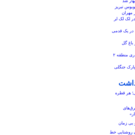
ار شد
تگاه اتوبوس تبریز
ز مهران
 لک لک لر
ه در یک قدمی
 باغ گل
کانال ملاصدرا توسط شهرداری منطقه ۲
ارک جنگلی
داشت
ی؛ هر قطره
رق‌های
ار»
بی زمان
نان روشنایی خط