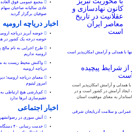
با محوریت تبریز
مجمع عمومی فوق العاده 
کانون نهادسازی و
عادی سالیانه صاحبان سها
صوفیان برگزار گردید.
عقلانیت در تاریخ
اخبار دریاچه ارومیه
معاصر ایران
است
حوضه آبریز دریاچه ارومیه 
حوضه‌ درجه یک کشور در هف
طرح اجرایی به نام مالچ پ
ارومیه نداریم
واکنش محیط زیست به مال
از شرایط پیچیده
دریاچه ارومیه
 است
معمای دریاچه ارومیه؛ دیرو
امروز لیتیوم
با همدلی و آرامش امکان‌پذیر است
، ایجاد آرامش در کشور است و در
کم‌بارشی هیچ ارتباطی به 
استاندار به معنای موفقیت استان
عقیم‌سازی ابرها ندارد
اخبار اجتماعی
آتش سوزی در رضوانشهر 
خدمت رسانی ۰