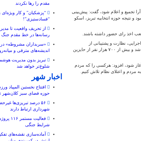
مقدم را رها نکردند
ا تجمیع و اعلام شود، گفت: پیش‌بینی
“پزشکیان” و کار ویژه‌ای ب
ود و نتیجه حوزه انتخابیه تبریز، اسکو
“فسادستیزی”!
از تحریف واقعیت تا مدیری
 شعب اخذ رای حضور داشته باشند.
رسانه‌ها در خط مقدم جنگ 
جرایی، نظارت و پشتیبانی از
«سربداران مشروطه» در تب
انتخابات، گفت: مرحله دوم انتخابات با آرامش کامل در استان برگزار شد و بیش از ۷۰۰ هزار نفر از حایزین
اندیشه‌های مترقی و میانه‌رو 
تبریز بدون مدیریت هوشمن
ا آغاز شود، افزود: هرکسی را که مردم
شلوغ‌تر خواهد شد
ه مردم و اعتلای نظام تلاش کنیم.
اخبار شهر
افتتاح نخستین المپیاد ورز
حوزه فضای سبز کلان‌شهر تب
۵۶ درصد تبریزی‌ها غیرحض
شهرداری ارتباط دارند
فعالیت مستم
شرایط جنگی
ارتش در کمربندی میانی