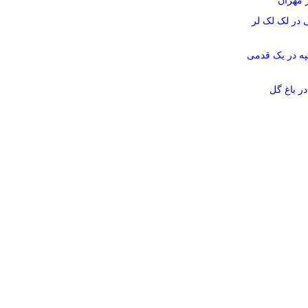
ز مهران
در لک لک لر
په در یک قدمی
در باغ گل