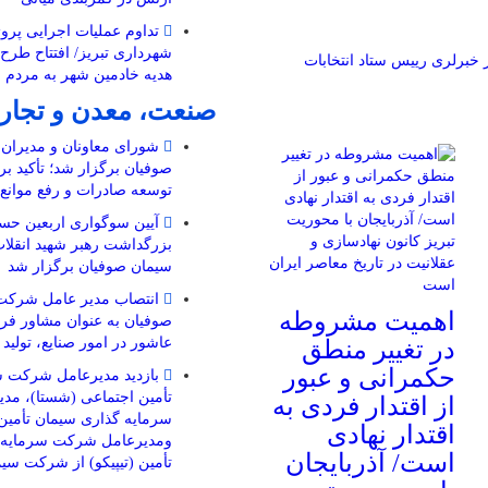
تداوم عملیات اجرایی پروژ
شهرداری تبریز/ افتتاح طرح
ز خبرلری
رییس ستاد انتخابات
هدیه خادمین شهر به مردم 
صنعت، معدن و تجار
شورای معاونان و مدیرا
صوفیان برگزار شد؛ تأکید بر
توسعه صادرات و رفع موانع ت
آیین سوگواری اربعین حسی
بزرگداشت رهبر شهید انقل
سیمان صوفیان برگزار شد
انتصاب مدیر عامل شرکت
اهمیت مشروطه
صوفیان به عنوان مشاور فرم
عاشور در امور صنایع، تولید
در تغییر منطق
حکمرانی و عبور
بازدید مدیرعامل شرکت س
تأمین اجتماعی (شستا)، مد
از اقتدار فردی به
سرمایه گذاری سیمان تأمین 
اقتدار نهادی
ومدیرعامل شرکت سرمایه گ
است/ آذربایجان
تأمین (تیپیکو) از شرکت سی