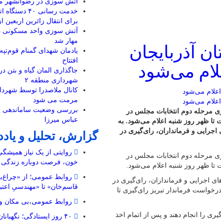
آتش سوزی در رضوانشهر مه
خدمت رسانی ۴۰ دس
برای انتقال زائرین اربعین ا
آتش سوزی واحد مسکونی در
مهار شد
ان آذربایجان
یادمان شهدای گمنام قوم‌تپ
افتتاح
لام می‌شود
جاگذاری المان گیاه و بتن در
شهرداری منطقه ۲
مرمت می شود
بررسی وضعیت ساماندهی پ
ری مرحله دوم انتخابات مجلس در
عباس میرزا
ت تا ظهر روز شنبه اعلام می‌شود. به
رایی و فرمانداران، رای‌گیری در
گزارش، تحلیل و یاد
روایتی از یک نیاز همیشگ
ری مرحله دوم انتخابات مجلس در
خون، فرصت دوباره زندگی
ت تا ظهر روز شنبه اعلام می‌شود.
روابط عمومی؛ از «چراغ‌ب
 اجرایی و فرمانداران، رای‌گیری در
قاسم‌خان» تا «مهندسیِ اعتب
 درخواست فرماندار تبریز رای‌گیری تا
روابط عمومی،بی مکان و 
ری را انجام دهند و پس از اتمام اخذ
۴۰ روز ایستادگی؛ نگهبا