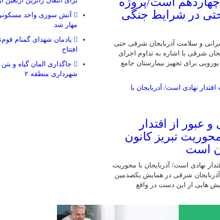
چهاردهم است/پروژه
برای انتقال زائرین اربعین ا
حتی در شرایط جنگی
آتش سوزی واحد مسکونی 
مهار شد
یادمان شهدای گمنام قوم‌ت
مرانی و سلامت آذربایجان شرقی حتی
افتتاح
ان شرقی با اشاره به تداوم اجرای
و سلامت در استان، از پیش ‌بینی اعتبار ۵۰ میلیون یورویی برای تجهیز بیمارستان جامع
جاگذاری المان گیاه و بتن 
شهرداری منطقه ۲
 عبور از اقتدار
محوریت تبریز کانون
ان است
دار نهادی است/ آذربایجان با محوریت
ر آذربایجان شرقی در همایش یکصدمین
ش هایی از این دست در واقع