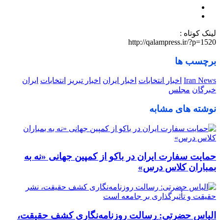
لینک کوتاه :
http://qalampress.ir/?p=1520
برچسب ها
Iran News
اخبار انتخابات
اخبار ایران
اخبار تبریز
انتخابات
ایران
خبرگان
مجلس
نوشته های مشابه
حمایت سفارت ایران در باکو از کمپین جهانی «نه به
بمباران کلاس درس»
الیاس حضرتی: رسالت روزنامه‌نگاری کشف حقیقت،