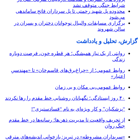
شرایط جنگی متوقف نشد
محدوده پل شهید رحمتی تا پل سرداران فاتح ساماندهی
می‌شود
برگزاری مسابقات والیبال نوجوانان دختران و پسران در
سالن شهروند
گزارش، تحلیل و یادداشت
روایتی از یک نیاز همیشگی؛ هر قطره خون، فرصت دوباره
زندگی
روابط عمومی؛ از «چراغ‌برق‌های قاسم‌خان» تا «مهندسیِ
اعتبار»
روابط عمومی،بی مکان و بی زمان
۴۰ روز ایستادگی؛ نگهبانان روشنایی خط مقدم را رها نکردند
“پزشکیان” و کار ویژه‌ای به نام “فسادستیزی”!
از تحریف واقعیت تا مدیریت ذهن‌ها؛ رسانه‌ها در خط مقدم
جنگ روان
«سربداران مشروطه» در تبریز: بازخوانی اندیشه‌های مترقی