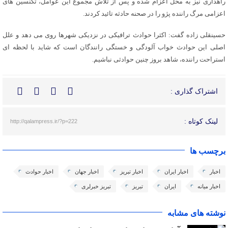
راهداری نیز به محل اعزام شده و پس از تلاش مجموع این عوامل، تکنسین های
اعزامی مرگ راننده پژو را در صحنه حادثه تائید کردند.
حسینقلی زاده گفت: اکثرا حوادث ترافیکی در نزدیکی شهرها روی می دهد و علل
اصلی این حوادث خواب آلودگی و خستگی رانندگان است که شاید با لحظه ای
استراحت راننده، شاهد بروز چنین حوادثی نباشیم.
اشتراک گذاری :
لینک کوتاه :
http://qalampress.ir/?p=222
برچسب ها
اخبار
اخبار ایران
اخبار تبریز
اخبار جهان
اخبار حوادث
اخبار میانه
ایران
تبریز
تبریز خبرلری
نوشته های مشابه