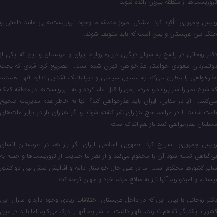
تروریست‌ها از منطقه بیرون رانده شوند.
رییس‌ جمهوری تأکید کرد: مشکل امروز منطقه ما وجود تروریست‌هایی مانند داعش و
جنگ بین عربستان و یمن است که باید متوقف شوند.
دکتر روحانی در پاسخ به سوال دیگری درباره روابط ایران و عربستان و این که یکی از
دولتمردان سعودی خواستار عذرخواهی تهران شده است، تصریح کرد: فردی که بحث
عذرخواهی را مطرح می‌کند به مسایل سیاسی و دیپلماتیک آشنایی ندارد. آنها هستند
که شیخ نمر را سر بریده و مردم یمن را قتل عام کرده و به تروریست‌ها در منطقه کمک
می‌کنند، آیا در مقابل، ایران باید عذرخواهی کند؟ آنها به خاطر عدم مدیریت صحیح
باعث شدند تا در مراسم حج هزاران نفر کشته شوند و اگر هزاران بار در برابر ملت‌های
مسلمان عذرخواهی کنند باز هم اندک است.
رییس‌ جمهوری تصریح کرد: جمهوری اسلامی ایران اگر باز هم در عربستان انسان
بی‌گناهی کشته شود آن را محکوم می‌کند و از نظر ما حمایت از تروریست‌ها و حمله به
سایر کشورها محکوم است اما در عین حال خواستار ادامه و افزایش تنش بین دو کشور
نیستیم و امیدواریم آنها نیز به منافع مردم خود و جهان توجه کنند.
دکتر روحانی با بیان این که در داخل عربستان اختلافات زیادی وجود دارد و سران این
کشور با یکدیگر تفاهم ندارند، اظهار داشت: ما شرایط آنها را درک می‌کنیم اما باید در عین