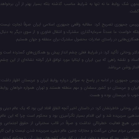
بدون شک روابط ما نه تنها به شرایط مناسب گذشته بلکه بسیار بهتر از آن برخواهد
گشت.
رییس‌ جمهوری تصریح کرد: مطالبه واقعی جمهوری اسلامی ایران صرفاً تجارت نیست
بلکه خواست ما عمدتاً سرمایه‌گذاری مشترک و انتقال فناوری و از سوی دیگر به دنبال
همکاری‌هایی در راستای صادرات محصول مشترک برای منطقه و جهان هستیم.
دکتر روحانی تأکید کرد: در شرایط فعلی چشم انداز پیش رو همکاری‌های گسترده است و
اسناد و نقشه راهی که بین ایران و ایتالیا مورد توافق قرار گرفته نشانه‌ای از این چشم
انداز روشن می‌باشد.
رییس‌ جمهوری در ادامه در پاسخ به سؤالی درباره روابط ایران و عربستان اظهار داشت:
ایران و عربستان دو کشور مسلمان و مهم منطقه هستند و تهران همواره خواهان روابط
خوب با عربستان بوده و هست.
دکتر روحانی خاطرنشان کرد: در داستان اخیر آنچه اتفاق افتاد این بود که یک عالم دینی و
مذهبی سربریده شد و این اقدام بسیار تأثرآمیزی بود و محکوم است چرا که این عالم
دینی هیچ فعالیت خطرناکی نداشت و صرفاً در قالب سخنرانی از حقوق اجتماعی و
سیاسی مردم سخن می‌گفت و مجازات چنین عالم دینی، سربریده شدن نیست و این کار
بسیار زشتی بود که مردم و دولت ایران در کنار سایر کشورهای جهان آن را محکوم کردند.