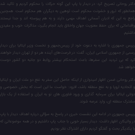
دکتر روحانی تصریح کرد: در دیدار با پاپ این گونه حرکات را محکوم کردیم و تاکید شد
همانطور که ترور و خشونت محکوم است توهین به دیگران هم محکوم است. همچنین
راجع به این که ادیان آسمانی اهداف مهمی دارند و به هم پیوسته اند و جدا نیستند
واقداماتی که برای حفظ معنویت جهان واخلاق باید انجام بگیرد، مذاکرات خوب و مفیدی
داشتیم.
رییس جمهوری با اشاره به دعوت خود از رییس‌جمهور و نخست وزیر ایتالیا برای دیدار
رسمی از جمهوری اسلامی ایران، گفت: در فرصت‌های آینده هر دو از تهران دیدار خواهند
کرد که بی تردید این سفرها، باعث استحکام بیشتر روابط دو جانبه دو کشور دوست
خواهد شد.
دکتر روحانی ضمن اظهار امیدواری از اینکه حاصل این سفر به نفع دو ملت ایران و ایتالیا
و اتحادیه اروپا و به نفع منطقه باشد، افزود: خواست ما این است که بخش خصوصی و
دولتی ایتالیا برای سرمایه گذاری و ورود فناوری های نو به ایران و استفاده از یک بازار
مشترک منطقه ای، وارد عرصه شوند.
رییس‌ جمهوری در ادامه این نشست خبری در پاسخ به سؤالی درباره اهداف دیدار با پاپ
در واتیکان اظهار داشت: دیدار بسیار خوبی با جناب پاپ داشتیم و در همه موضوعاتی که
با یکدیگر بحث و گفتگو کردیم دارای اشتراک نظر بودیم.