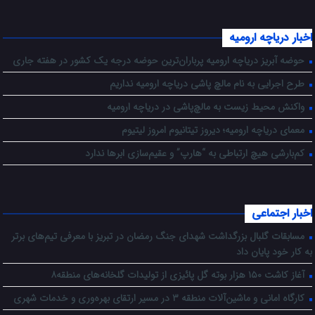
اخبار دریاچه ارومیه
حوضه آبریز دریاچه ارومیه پرباران‌ترین حوضه‌ درجه یک کشور در هفته جاری
طرح اجرایی به نام مالچ پاشی دریاچه ارومیه نداریم
واکنش محیط زیست به مالچ‌پاشی در دریاچه ارومیه
معمای دریاچه ارومیه؛ دیروز تیتانیوم امروز لیتیوم
کم‌بارشی هیچ ارتباطی به “هارپ” و عقیم‌سازی ابرها ندارد
اخبار اجتماعی
مسابقات گلبال بزرگداشت شهدای جنگ رمضان در تبریز با معرفی تیم‌های برتر
به کار خود پایان داد
آغاز کاشت ۱۵۰ هزار بوته گل پائیزی از تولیدات گلخانه‌های منطقه۸
کارگاه امانی و ماشین‌آلات منطقه ۳ در مسیر ارتقای بهره‌وری و خدمات شهری