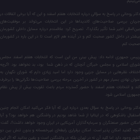
می‌بینیم.
دکتر روحانی در پاسخ به سؤالی درباره انتخابات هفتم اسفند و این که آیا برخی اتفاقات در
جریان بررسی صلاحیت‌های کاندیداها در این انتخابات می‌تواند بر موفقیت‌های
بین‌المللی اخیر شما تأثیر بگذارد؟، تصریح کرد: علاقمندم درباره مسایل داخلی کشورمان
بیشتر در داخل کشور صحبت کنم و در آینده هم لازم است تا در این باره در کشورمان
صحبت کنم.
رییس‌ جمهوری ادامه داد: پیش بینی من این است که انتخابات هفتم اسفند مجلس
شورای اسلامی و مجلس خبرگان آنچنان که در ذهن شما بود، بد نخواهد بود. اگرچه
اختلاف نظرهایی در مسایل جزیی وجود دارد اما امید زیادی دارم که شورای نگهبان به
عنوان نهادی بسیار مهم در کشور در آخرین مرحله بررسی صلاحیت‌ها نگرانی‌ها را برطرف
کند و انتخابات هفتم اسفند با حضور گسترده مردم باعث تقویت بیش از پیش نظام
جمهوری اسلامی شود.
دکتر روحانی در پاسخ به سؤال بعدی درباره این که آیا فکر می‌کنید امکان انجام چنین
استقبال باشکوهی که در ایتالیا از شما شاهد بودیم در واشنگتن هم خواهد بود؟ و آیا
امکان حضور صنعتگران و سرمایه‌گذاران آمریکایی در ایران وجود خواهد داشت؟، گفت:
آنچه گفتید امکان پذیر است. امکان برقراری رابطه‌ای غیرخصمانه و بدون تنش بین دو
کشور وجود دارد اما کلید آن نه در تهران بلکه در واشنگتن است و یقین بدانید که اگر این