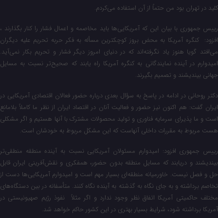
کلید در تهران بود من حتماً از آن استفاده می‌کردم.
رییس‌ جمهوری با بیان این که آمریکایی‌ها باید مخاصمه و اعمال فشار را کنار بگذارند ،
افزود: کنگره آمریکا به محض بروز کوچکترین مسأله به فکر حربه تحریم علیه دیگران
می‌افتد گویا هنوز یاد نگرفته‌اند که در دنیای امروز دیگر فشار و تحریم بکار نمی‌آید.
امیدوارم در آینده نمایندگانی به کنگره آمریکا راه یابند که صحیح‌تر نسبت به مسایل
جهانی بیندیشند و تصمیم بگیرند.
دکتر روحانی در ادامه در پاسخ به سؤال بعدی درباره حضور فعالان اقتصادی آمریکایی در
ایران گفت: هم اکنون نیز حضور و فعالیت آنان در اقتصاد ایران از نظر ما کاملاً بلامانع
است و ما پذیرای سرمایه فناوری و تولید محصولات مشترک با آنها هستیم و اگر مشکلی
هست مربوط به مقررات داخلی آنهاست که این مشکل مربوط به خودشان است.
رییس‌ جمهوری افزود: امیدوارم مسئولان آمریکایی نسبت به آینده منطقه منطقی‌تر
بیندیشند و دریابند که مسایل منطقه بدون حضور، همفکری و نقش‌آفرینی ایران قابل
حل و فصل نیست. خاورمیانه منطقه‌ای بسیار مهم است و امیدوارم آمریکایی‌ها دست از
تخاصم برداشته و به جای نگاه به گذشته به آینده نگاه کنند. متأسفانه در بین دستگاه‌های
مختلف حاکمیتی آمریکا اتفاق نظر وجود ندارد و اگر مثلاً نفوذ رژیم صهیونیستی در
آمریکا برداشته شود، شرایط بسیار بهتری در این کشور حاکم خواهد شد.