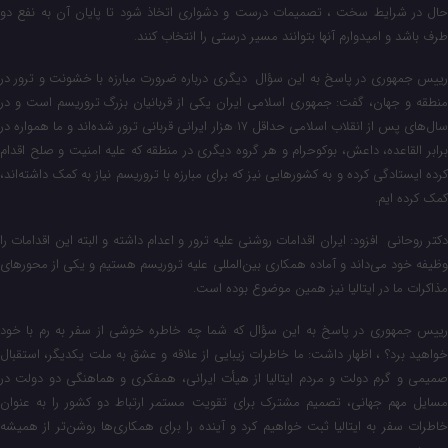
حال در شرایط سخت ، تصمیمات درست و دشواری اتخاذ شود تا پایان آن به نفع دو
طرف باشد و امیدوارم آنها بتوانند مسیر درستی را انتخاب کنند.
رییس‌ جمهوری در پاسخ به این سؤال دیگری درباره ضرورت مبارزه با خشونت و ترور در
منطقه و جهان، گفت: جمهوری اسلامی ایران یکی از قربانیان بزرگ تروریسم است و در
سال‌های پس از انقلاب اسلامی حداقل ۱۷ هزار ایرانی قربانی ترور شده‌اند و ما همواره در
برابر القاعده، داعش، بوکوحرام و هر گروه دیگری در منطقه که علیه امنیت و صلح اقدام
کرده ایستادگی کرده و به کشورهایی نیز که برای مبارزه با تروریسم نیاز به کمک داشته‌اند،
کمک کرده ایم.
دکتر روحانی افزود: ایران اقدامات روشنی علیه ترور و اعدام داشته و البته این اقدامات را
وظیفه خود می‌داند و آماده همکاری بین‌المللی علیه تروریسم هستیم و یکی از محورهای
مذاکرات ما در ایتالیا نیز همین موضوع بوده است.
رییس‌ جمهوری در پاسخ به این سؤال که شما چه خاطره خوشی از سفر به رم با خود
خواهید برد؟ ، اظهار داشت: ما خاطرات زیبایی از علاقه و عشق به ملت یکدیگر، استقبال
صمیمی و گرم دولت و مردم ایتالیا از هیأت ایرانی، همفکری و هماهنگی دو دولت در
مسایل مهم جهانی، تصمیم مشترک برای تقویت مستمر ارتباط دو کشور را به عنوان
خاطرات سفر به ایتالیا ثبت خواهیم کرد و آینده را برای همکاری‌ها روشن‌تر از همیشه