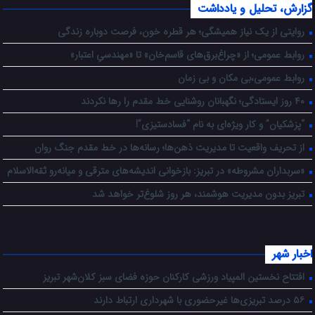
گزارش، تحلیل و یادداشت
روایتی از یک نیاز همیشگی؛ هر قطره خون، فرصت دوباره زندگی
روابط عمومی؛ از «چراغ‌برق‌های قاسم‌خان» تا «مهندسیِ اعتبار»
روابط عمومی،بی مکان و بی زمان
۴۰ روز ایستادگی؛ نگهبانان روشنایی خط مقدم را رها نکردند
“پزشکیان” و کار ویژه‌ای به نام “فسادستیزی”!
از تحریف واقعیت تا مدیریت ذهن‌ها؛ رسانه‌ها در خط مقدم جنگ روان
«سربداران مشروطه» در تبریز: بازخوانی اندیشه‌های مترقی و میانه‌رو ثقه‌الاسلام
تبریز بدون مدیریت هوشمند، هر روز شلوغ‌تر خواهد شد
اخبار شهر
افتتاح نخستین المپیاد ورزشی کارکنان حوزه فضای سبز کلان‌شهر تبریز
۵۶ درصد تبریزی‌ها غیرحضوری با شهرداری ارتباط دارند