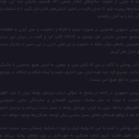
ما به خوبی از خطرات سلاح‌های کشتار جمعی آگاه هستیم بنابراین باید این گونه
سلاح‌ها برچیده شود تا خدای ناکرده در اختیار انسان‌های نادان قرار نگیرد تا با استفاده از
آن دنیا را به آتش بکشانند.
رییس‌ جمهوری همچنین بر ضرورت مبارزه با افراط و خشونت و عمل کردن به قطعنامه
مجمع عمومی سازمان ملل موسوم به WAVE تأکید کرد و گفت: در جریان این دیدار
همچنین راه‌های مؤثر مقابله با خشونت و نیز نقش ادیان در این مسیر با یکدیگر بحث
و تبادل نظر کردیم.
دکتر روحانی با تأکید بر این که آزادی بیان و توهین به ادیان هیچ سنخیتی با یکدیگر
ندارند، تصریح کرد: باید همه ادیان مورد احترام باشند و ایجاد شکاف و اختلاف در جوامع
بشری به نفع هیچ کس نیست.
رییس‌ جمهوری در ادامه در پاسخ به سؤالی درباره دورنمای روابط ایران با غرب اظهار
داشت: با توجه به سفر مقامات سیاسی، اقتصادی و نمایندگان بخش خصوصی
کشورهای مختلف غربی به ایران، دورنمای روابط را بسیار مثبت می‌دانم و تردیدی ندارم
که بعد از توافق هسته‌ای فضای بسیار مناسبی برای توسعه همکاری‌ها بوجود خواهد آمد.
دکتر روحانی با اشاره به این که روابط ایران و اروپا در شرایط زمستانی سرد منجمد شده
بود، اظهار داشت: امروز بازتاب همکاری به طور کامل بر روی یخ‌های روابط می‌تابد و