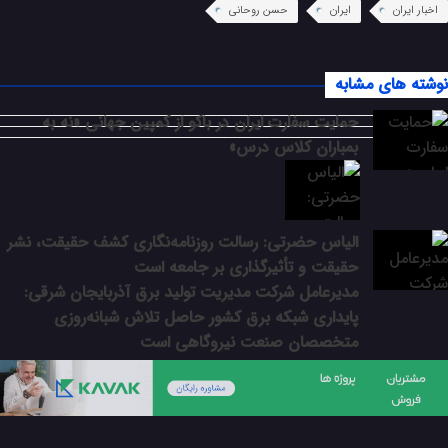
اخبار ایران
ایران
حسن روحانی
نوشته های مشابه
حمایت سفارت ایران در باکو از کمپین جهانی «نه به
بمباران کلاس درس»
الیاس حضرتی: رسالت روزنامه‌نگاری کشف حقیقت، نشر
حقیقت و تأثیرگذاری بر جامعه است
مدیرعامل شرکت مدیریت تولید برق آذربایجان شرقی:
پایداری شبکه برق کشور حاصل تلاش شبانه‌روزی
متخصصان صنعت نیروگاهی است