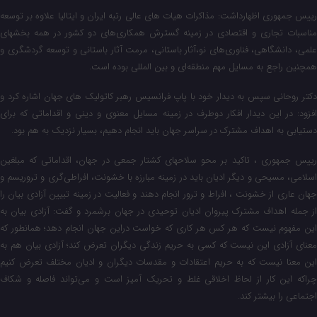
رییس جمهوری اظهارداشت: مذاکرات هیات های عالی رتبه ایران و ایتالیا علاوه بر توسعه
مناسبات تجاری و اقتصادی در زمینه گسترش همکاری‌های دو کشور در همه بخشهای
علمی، دانشگاهی، فناوری‌های نو،‌آثار باستانی، مرمت آثار باستانی و توسعه گردشگری و
همچنین راجع به مسایل مهم منطقه‌ای و بین المللی بوده است.
دکتر روحانی سپس به دیدار خود با پاپ فرانسیس رهبر کاتولیک های جهان اشاره کرد و
افزود: در این دیدار افکار دوطرف در زمینه مسایل معنوی و دینی و اقداماتی که برای
دستیابی به اهداف مشترک در سراسر جهان باید انجام دهیم، بسیار نزدیک به هم بود.
رییس جمهوری ، تاکید بر محو سلاحهای کشتار جمعی در جهان، اقداماتی که مبلغین
اسلامی، مسیحی و دیگر ادیان باید در زمینه مبارزه با خشونت، افراطی‌گری و تروریسم و
جهان عاری از خشونت ، افراط و ترور انجام دهند و فعالیت در زمینه تبیین آزادی بیان را
از جمله اهداف مشترک پیروان ادیان توحیدی در جهان برشمرد و گفت: آزادی بیان به
این مفهوم نیست که هر کس هر کاری که خواست دراین جهان انجام دهد؛ همانطور که
معنای آزادی این نیست که کسی به حریم زندگی دیگران تعرض کند؛ آزادی بیان هم به
این معنا نیست که به حریم اعتقادات و مقدسات دیگران و ادیان مختلف تعرض کنیم
چراکه این کار از لحاظ اخلاقی غلط و تحریک آمیز است و می‌تواند فاصله و شکاف
اجتماعی را بیشتر کند.