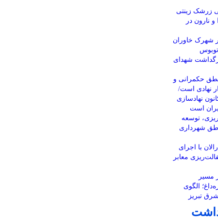
ی زرشک زینتی
 و نارون در
ر شهرک خاوران
اتوبوس
زرگداشت شهدای
نطق حکمرانی و
ار نهادی است/
کانون نهادسازی
ایران است
یزی، توسعه
اطق شهرداری
لان با اجرای
الت‌ریزی معابر
 مسیر
‌داغ؛ الگوی
رق تبریز
داشت