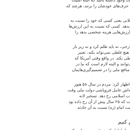
 وجود داشته باشد که البته امنیت
ند حرف‌های خودشان را بزنند، هرچند که
قلابی یعنی کسی که خود را نسبت به
 بدهد. کسی که نسبت به این ارزش‌ها
ن ارزش‌هایی هزینه شخصی بدهد را
جی، نه باید ظلم کرد و نه زیر بار
یچ غلطی نمی‌تواند بکند، تعبیر
ی بکند. در واقع وقتی آمریکا که
وانند و البته لازم است که ما در
ع ملی را در تصمیم‌گیری‌هایمان
تولیت حرم امام (ره) همچنین با اشاره به حادثه تسخیر لانه جاسوسی اظهار کرد: مردم در سال ۵۸ هنوز
۳ چطور از طریق سفارتخانه‌اش عامل فروپاشی دولت ملی وقت
اب اسلامی رخ دهد. تسخیر لانه
جاسوسی و انقلاب دوم، حساسیت منطقی مردم نسبت به اتفاقی است که ۲۵ سال پیش از آن رخ داده بود
یت امام (ره) نسبت به آن حادثه
 کنیم