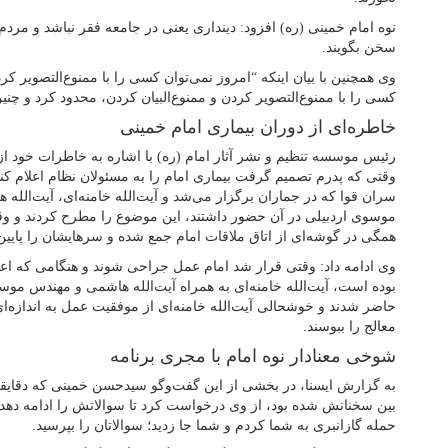
نوه امام خمینی (ره) افزود: دینداری یعنی در جامعه فقر نباشد و مردم 
سخن بگویند.
وی همچنین با بیان اینکه “امروز نمی‌توان کسی را با ممنوع‌التصویر ک
کسی را با ممنوع‌التصویر کردن و ممنوع‌البیان کردن، محدود کرد و چ
خاطره‌ای از دوران بیماری امام خمینی
رئیس موسسه تنظیم و نشر آثار امام (ره) با اشاره به خاطرات خود از
وقتی که پدرم تصمیم گرفت بیماری امام را به مسئولان نظام اعلام کن
سران قوا که در جماران برگزار می‌شد و آیت‌الله خامنه‌ای، آیت‌الله
موسوی اردبیلی در آن حضور داشتند، این موضوع را مطرح کردند و وق
همگی در گوشه‌ای از اتاق ملاقات امام جمع شده و سرهایشان را پایین 
وی ادامه داد: وقتی قرار شد امام عمل جراحی شوند و هنگامی که اع
بوده است، آیت‌الله خامنه‌ای به همراه آیت‌الله هاشمی و مهندس موس
حاضر شدند و خوشحالی آیت‌الله خامنه‌ای از موفقیت عمل به اندازه
معالج را ببوسند.
شوخی معنادار نوه امام با مجری برنامه
به گزارش ایسنا، در بخشی از این گفت‌وگو سیدحسن خمینی که دقای
بین سخنانش شده بود، از وی درخواست کرد تا سوالاتش را ادامه دهد
حمله گازانبری به شما کردم و شما جا زدید؛ سوالاتان را بپرسید.