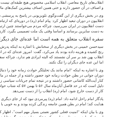
انقلاب‌های تاریخ معاصر، انقلاب اسلامی مخصوص هیچ طبقه‌ای نیست و
و اصناف در آن حضور دارند و حتی همین اصناف بیشترین کمک‌های مالی 
وی در بخش دیگری از این گفت‌وگوی تلویزیونی در پاسخ به پرسشی درب
انقلابیون در دوران تبعید اظهار کرد: پیام امام (ره) در دوره‌ای که ار
دست انقلابیون در ایران می‌رسید، چراکه مردم می‌خواستند چنین ارتباطی
به دست سایرین برسانند و اساسا وقتی یک ملت تصمیمی بگیرد، کاری ر
سفره انقلاب متعلق به همه است اما عده‌ای جای دیگران
سیدحسن خمینی در بخش دیگری از سخنانش با اشاره به اینکه پدرش هم
رنج کشیده و هزینه داده بودند یاد می‌کرد، گفت: امروز عده‌ای که در 
انقلاب پهن شد بر سر آن نشستند که البته ایرادی هم ندارد، چراکه س
اما این عده جای دیگران را تنگ نکنند.
وی با اشاره به اینکه “امام مانند یک تحلیلگر حوادث زمانه خود را دنب
دوران جوانی در بطن حوادث زمانه خود حضور داشته و از جمله در م
کنار آیت‌الله کاشانی حضور داشتند و در نتیجه تمام جریانات سیاسی زم
دلیل است که در حد فاصل آبان
کار از دست خارج شود، امام (ره) انقلاب را از دست نمی‌دهد.
یادگار امام راحل ادامه داد:‌ امام (ره) پیرمردی نبود که از جای دیگری 
هدایت کند؛ امام در بطن همین جامعه زندگی کرده بودند و به خوبی با م
وی با بیان اینکه “امنیت فعلی کشور نعمتی بسیار مهم است”، اظهار کر