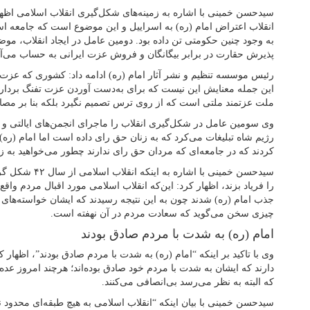
سیدحسن خمینی با اشاره به زمینه‌های شکل‌گیری انقلاب اسلامی اظها
انقلاب اعتراض امام (ره) به اسراییل و این موضوع است که جامعه ا
به وجود چنین حکومتی تن داده بود. دومین عامل در ایجاد انقلاب، موضو
پذیرش حقارت در برابر بیگانگان و فروش عزت ایرانی به حساب می‌آم
رئیس موسسه تنظیم و نشر آثار امام (ره) ادامه داد: کشوری که عزت ند
این جمله معنایش این نیست که برای به‌دست آوردن عزت تفنگ برداریم
ملت عزتمند ملتی است که از روی ترس تصمیم نگیرد بلکه بنا بر مصا
وی سومین عامل در شکل‌گیری انقلاب را ماجرای انجمن‌های ایالتی و 
رژیم شاه تبلیغات می‌کرد که به زنان حق رای داده است اما امام (ره
کردند که در جامعه‌ای که مردان حق رای ندارند چطور می‌خواهید به زن
سیدحسن خمینی با اش
را فریاد بزند، اظهار کرد: این‌که انقلاب اسلامی مورد اقبال مردم و
جذب امام (ره) شدند چون به این نتیجه رسیدند که ایشان خواسته‌های تا
چیزی سخن می‌گوید که سعادت مردم در آن نهفته است.
امام (ره) به شدت با مردم صادق بودند
وی با تاکید بر اینکه “امام (ره) به شدت با مردم صادق بودند”، اظهار 
دارند که ایشان به شدت با مردم خود صادق بوده‌اند؛ هرچند امروز عده
که البته به نظر می‌رسد بی‌انصافی می‌کنند.
سیدحسن خمینی با بیان اینکه “انقلاب اسلامی به هیچ طبقه‌ای محدود 