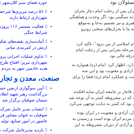
ئولان بود
حوزه فضای سبز کلان‌شهر تب
ران پس از رحلت امام دچار بحران
۵۶ درصد تبریزی‌ها غیرحض
دثه سنگینی بود، اگر وحدت و هماهنگی
شهرداری ارتباط دارند
ی و نیز تصمیم به‌جا و به‌موقع
فعالیت مستم
ه ما با بحران‌های سختی روبرو
شرایط جنگی
م اسلامی از بین برود”، تاکید کرد:
ارتش در کمربندی میانی
مرحله بحرانی پس از رحلت امام
رقه عالی بود.
تداوم عملیات اجرایی پروژ
شهرداری تبریز/ افتتاح طرح
رد، اظهار کرد: امام (ره) همواره به
هدیه خادمین شهر به مردم 
 آزادی و معنویت بود و این سه
صنعت، معدن و تجار
 و عملکرد امام (ره) فضا را برای
آیین سوگواری اربعین حسی
 قاجار بر جامعه ایران سایه افکنده
بزرگداشت رهبر شهید انقل
نچه که در مشروطه کمتر به آن توجه شد
سیمان صوفیان برگزار شد
بود که کمتر به دیانت توجهی می‌کرد.
انتصاب مدیر عامل شرکت
ل، آزادی و معنویت در ایران بوده
صوفیان به عنوان مشاور فرم
ی مردم ایران بوده است و رسیدن به
عاشور در امور صنایع، تولید
 و آزادی از دوران مشروطه به این
بازدید مدیرعامل شرکت س