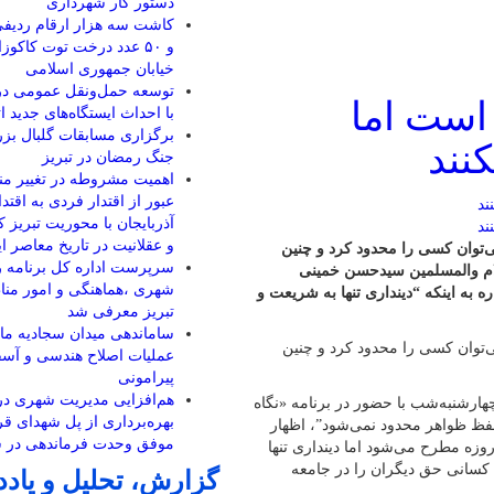
دستور کار شهرداری
کاشت سه هزار ارقام ردیف
و ۵۰ عدد درخت توت کاکوزا
خیابان جمهوری اسلامی
توسعه حمل‌ونقل عمومی د
است اما
با احداث ایستگاه‌های جدید 
برگزاری مسابقات گلبال ب
نند
جنگ رمضان در تبریز
اهمیت مشروطه در تغییر م
عبور از اقتدار فردی به اقتد
آذربایجان با محوریت تبریز 
و عقلانیت در تاریخ معاصر 
می‌توان کسی را محدود کرد و چنین
سرپرست اداره کل برنامه ر
لام والمسلمین سیدحسن خمینی
شهری ،هماهنگی و امور من
 به اینکه “دینداری تنها به شریعت و
تبریز معرفی شد
ساماندهی میدان سجادیه مارا
می‌توان کسی را محدود کرد و چنین
عملیات اصلاح هندسی و آسف
پیرامونی
هم‌افزایی مدیریت شهری در
ارشنبه‌شب با حضور در برنامه «نگاه
بهره‌برداری از پل شهدای قره
 حفظ ظواهر محدود نمی‌شود”، اظهار
موفق وحدت فرماندهی در ش
وزه مطرح می‌شود اما دینداری تنها
 کسانی حق دیگران را در جامعه
گزارش، تحلیل و یاد