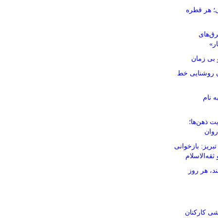
ی؛ هر قطره
رق‌های
ار»
بی زمان
نان روشنایی خط
ه نام
ت ذهن‌ها؛
روان
ریز: بازخوانی
ثقه‌الاسلام
د، هر روز
شی کارکنان