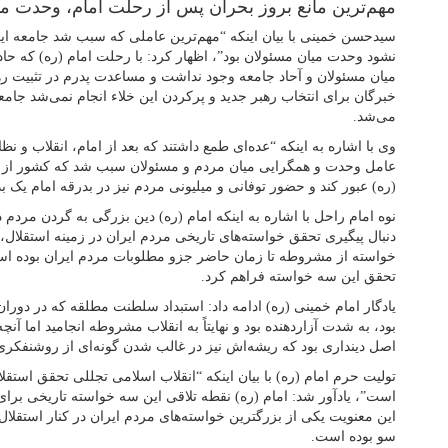
مهم‌ترین مانع بروز بحران پس از رحلت امام، وحدت مس
سیدحسن خمینی با بیان اینکه “مهم‌ترین عاملی که سبب شد جامعه ای
نشود وحدت میان مسئولان بود”، اظهار کرد: با رحلت امام (ره) که حا
میان مسئولان و آحاد جامعه وجود نداشت و مساعدت پدرم در تثبیت رهبر
خبرگان برای انتخاب رهبر جدید و پرکردن این خلاء انجام نمی‌شد جامع
می‌شد.
وی با اشاره به اینکه “عده‌ای طمع داشتند که بعد از امام، انقلاب و نظا
عامل وحدت و همگرایی میان مردم و مسئولان سبب شد که کشور از 
(ره) عبور کند و حضور توفانی و میلیونی مردم نیز در بدرقه امام یک بد
نوه امام راحل با اشاره به اینکه امام (ره) دین بزرگی به گردن مردم دا
دنبال پیگیری تحقق خواسته‌های تاریخی مردم ایران در زمینه استقلال،
خواسته از مشروطه تا زمان حاضر جزو مطلوبات مردم ایران بوده است
تحقق این سه خواسته فراهم کرد.
یادگار امام خمینی (ره) ادامه داد: استبداد سلطنت مطلقه که در دوران
بود، به شدت آزاردهنده بود و نهایتاً به انقلاب مشروطه انجامید اما آ
اصل دینداری بود که ریشه‌اش نیز در غالب شدن گونه‌ای از روشنفکری 
تولیت حرم امام (ره) با بیان اینکه “انقلاب اسلامی تجللی تحقق استقلا
است”، یادآور شد: امام (ره) نقطه تلاقی این سه خواسته تاریخی برا
این معنویت یکی از بزرگترین خواسته‌های مردم ایران در کنار استقلال
سو بوده است.