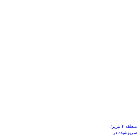
ساماندهی گره‌های ترافیکی منطقه ۴ تبریز/
 سرپوشیده در