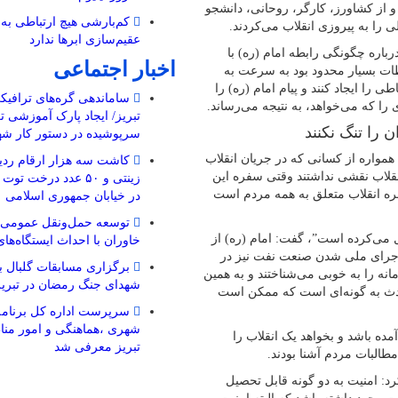
 از کشاورز، کارگر، روحانی، دانشجو
کم‌بارشی هیچ ارتباطی به 
را به پیروزی انقلاب می‌کردند.
عقیم‌سازی ابرها ندارد
اره چگونگی رابطه امام (ره) با
اخبار اجتماعی
تباطات بسیار محدود بود به سرعت به
 را ایجاد کنند و پیام امام (ره) را
ا که می‌خواهد، به نتیجه می‌رساند.
تبریز/ ایجاد پارک آموزشی ت
 را تنگ نکنند
سرپوشیده در دستور کار شه
واره از کسانی که در جریان انقلاب
کاشت سه هزار ارقام رد
انقلاب نقشی نداشتند وقتی سفره این
زینتی و ۵۰ عدد درخت ت
فره انقلاب متعلق به همه مردم است
در خیابان جمهوری اسلامی
توسعه حمل‌ونقل عمومی
ال می‌کرده است”، گفت: امام (ره) از
خاوران با احداث ایستگاه‌ها
اجرای ملی شدن صنعت نفت نیز در
برگزاری مسابقات گلبال 
انه را به خوبی می‌شناختند و به همین
شهدای جنگ رمضان در تبریز
‌ماه سال ۵۶ تا بهمن ۵۷ که شتاب حوادث به گونه‌ای است که ممکن است
سرپرست اداره کل برنامه
شهری ،هماهنگی و امور من
آمده باشد و بخواهد یک انقلاب را
تبریز معرفی شد
طالبات مردم آشنا بودند.
د: امنیت به دو گونه قابل تحصیل