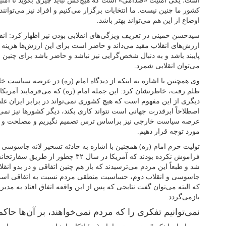
است؛ یکی امنیت «صدامی» است که هیچ‌کس نباید چیزی بگوید تا امنیت
کشور ما چنین نیست. ما انتخابات برگزار می‌کنیم و افراد نیز می‌توان
اوضاع از این هم می‌تواند بهتر باشد.
سیدحسن خمینی در تعریف ویژگی‌های انقلابی بودن نیز اظهار کرد: ان
ارزش‌های انقلاب مقید می‌داند و حاضر است برای این ارزش‌ها هزینه
پایبند باشد و به دنبال شخص‌گرایی نیز نباشد و حاضر باشد برای چنی
می‌توان انقلابی شمرد.
وی همچنین با اشاره به اینکه از دیدگاه امام (ره) در عرصه سیاست خار
ظلم رفت، خاطرنشان کرد: این جمله امام (ره) که می‌فرمایند آمریکا ه
دیگری از این مفهوم است که هیچ کشوری نمی‌تواند در برابر ایران غلط
اصطلاحاً ابرقدرت جهانی است نتواند کاری بکند، دیگر کشورها نیز نمی‌ت
عرصه سیاست خارجی نیز براساس ترس تصمیم نگیریم و مصلحت و مناف
مورد توجه قرار دهیم.
فراموش نکرده بودند که آمریکا در سال ۲
شد و طبعاً این مردم می‌ترسیدند که باز هم چنین اتفاقی و در بدو انقل
که البته می‌توان گفت نتایجی که پس از این واقعه اتفاق افتاد به مدیر
بازمی‌گردد.
نمی‌توانیم تفکری را که مردم نمی‌خواهند، بر آن‌ها حاکم