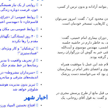
روایتی از یک نیاز همیشگ
بتوانند آزادانه و بدون ترس از کسی،
خون، فرصت دوباره زندگی
روابط عمومی؛ از «چراغ‌ب
ردن محدود کرد”، گفت: امروز نمی‌توان
قاسم‌خان» تا «مهندسیِ اعتب
نین کارهایی، تمسخر خودمان است.
روابط عمومی،بی مکان و 
۴۰ روز ایستادگی؛ نگهبا
 دوران بیماری امام خمینی، گفت:
مقدم را رها نکردند
د، به خاطر دارم در حاشیه جلسه
 هاشمی، مهندس موسوی و آیت‌الله
“پزشکیان” و کار ویژه‌ای ب
تی خبر به گوش آن بزرگواران رسید
“فسادستیزی”!
گرفته بودند.
از تحریف واقعیت تا مدیری
لام شد این عمل با موفقیت همراه
رسانه‌ها در خط مقدم جنگ 
وی و اعضای دفتر امام در بیمارستان
«سربداران مشروطه» در تب
‌ای بود که می‌خواستند دست پزشک
اندیشه‌های مترقی و میانه‌رو 
تبریز بدون مدیریت هوشمن
شلوغ‌تر خواهد شد
قی قبل مانع از طرح پرسش مجری در
اخبار شهر
 و گفت: به قول آقای روحانی، یک
افتتاح نخستین المپیاد ورز