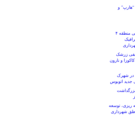
“هارپ” و
ساماندهی گره‌های ترافیکی منطقه ۴
رافیک
رداری
یفی زرشک
وت کاکوزا و نارون
 در شهرک
ی جدید اتوبوس
بزرگداشت
 ریزی، توسعه
اطق شهرداری