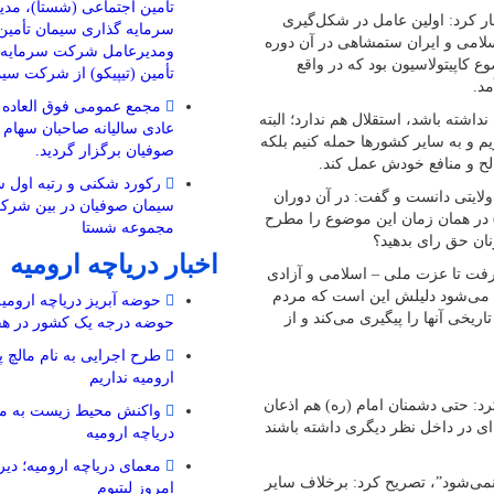
تأمین اجتماعی (شستا)، مد
ر کرد: اولین عامل در شکل‌گیری
سرمایه گذاری سیمان تأمین 
سلامی و ایران ستمشاهی در آن دوره
ومدیرعامل شرکت سرمایه گ
ع کاپیتولاسیون بود که در واقع
تأمین (تیپیکو) از شرکت سی
د.
مجمع عمومی فوق العاده 
اشته باشد، استقلال هم ندارد؛ البته
عادی سالیانه صاحبان سها
 و به سایر کشورها حمله کنیم بلکه
صوفیان برگزار گردید.
لح و منافع خودش عمل کند.
رکورد شکنی و رتبه اول
ولایتی دانست و گفت: در آن دوران
سیمان صوفیان در بین شرک
) در همان زمان این موضوع را مطرح
مجموعه شستا
ان حق رای بدهید؟‌
اخبار دریاچه ارومیه
اره به اینکه انقلاب اسلامی از سال ۴۲ شکل گرفت تا عزت ملی – اسلامی و آزادی
اقع می‌شود دلیلش این است که مردم
حوضه آبریز دریاچه ارومیه 
ریخی آنها را پیگیری می‌کند و از
حوضه‌ درجه یک کشور در هف
طرح اجرایی به نام مالچ پ
ارومیه نداریم
کرد: حتی دشمنان امام (ره) هم اذعان
واکنش محیط زیست به مال
‌ای در داخل نظر دیگری داشته باشند
دریاچه ارومیه
معمای دریاچه ارومیه؛ دیرو
نمی‌شود”، تصریح کرد: برخلاف سایر
امروز لیتیوم