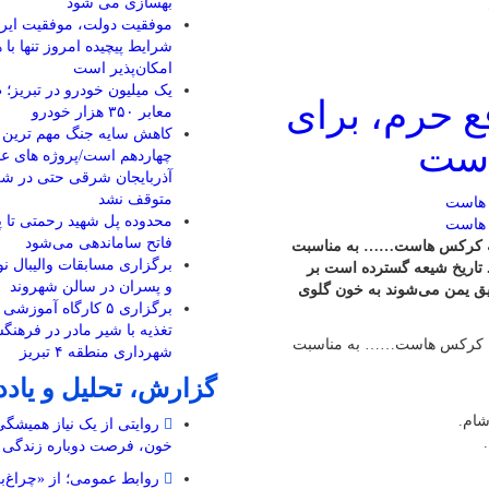
بهسازی می شود
موفقیت دولت، موفقیت ایرا
شرایط پیچیده امروز تنها با
امکان‌پذیر است
یک میلیون خودرو در تبریز؛
ع حرم، برای
معابر ۳۵۰ هزار خودرو
کاهش سایه جنگ مهم ‌ترین 
است
چهاردهم است/پروژه ‌های ع
آذربایجان شرقی حتی در ش
متوقف نشد
محدوده پل شهید رحمتی تا 
فاتح ساماندهی می‌شود
پنجه کرکس هاست…… به مناسبت
برگزاری مسابقات والیبال نو
اریخ شیعه گسترده‌ است بر
و پسران در سالن شهروند
عقیق یمن می‌شوند به خون گلوی
برگزاری ۵ کارگاه آموز
تغذیه با شیر مادر در فرهنگ
نجه کرکس هاست…… به مناسبت
شهرداری منطقه ۴ تبریز
گزارش، تحلیل و یاد
شام.
روایتی از یک نیاز همیشگ
خون، فرصت دوباره زندگی
روابط عمومی؛ از «چراغ‌ب