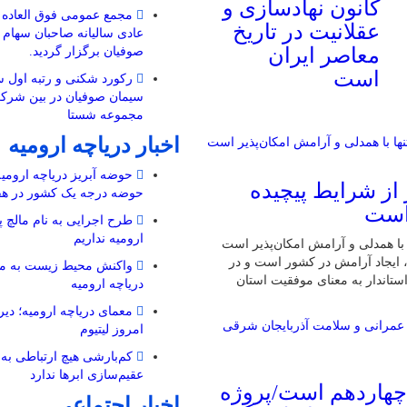
کانون نهادسازی و
مجمع عمومی فوق العاده 
عقلانیت در تاریخ
عادی سالیانه صاحبان سها
معاصر ایران
صوفیان برگزار گردید.
است
رکورد شکنی و رتبه اول
سیمان صوفیان در بین شرک
مجموعه شستا
اخبار دریاچه ارومیه
حوضه آبریز دریاچه ارومیه 
از شرایط پیچیده
حوضه‌ درجه یک کشور در هف
 است
طرح اجرایی به نام مالچ پ
ارومیه نداریم
با همدلی و آرامش امکان‌پذیر است
، ایجاد آرامش در کشور است و در
واکنش محیط زیست به مال
استاندار به معنای موفقیت استان
دریاچه ارومیه
معمای دریاچه ارومیه؛ دیرو
امروز لیتیوم
کم‌بارشی هیچ ارتباطی به 
عقیم‌سازی ابرها ندارد
چهاردهم است/پروژه
اخبار اجتماعی