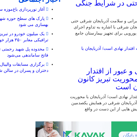
حتی در شرایط جنگی
آغاز نورپردازی باغ‌موزه س
مرانی و سلامت آذربایجان شرقی حتی
بهسازی می شود
ان شرقی با اشاره به تداوم اجرای
و سلامت در استان، از پیش ‌بینی اعتبار ۵۰ میلیون یورویی برای تجهیز بیمارستان جامع
یک میلیون خودرو در تبری
ترافیکی معابر ۳۵۰ هزار خودرو
محدوده پل شهید رحمتی تا
فاتح ساماندهی می‌شود
برگزاری مسابقات والیبال 
 عبور از اقتدار
دختران و پسران در سالن ش
محوریت تبریز کانون
ان است
دار نهادی است/ آذربایجان با محوریت
ر آذربایجان شرقی در همایش یکصدمین
ش هایی از این دست در واقع