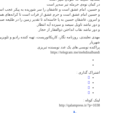
در کمان نوه‌ی حرمله تیر سه‌پر است
و حسین، امام عشق است و عاشقان را سر شوریده به پیکر عجب اس
و حسین امام عشق است و حرم عشق از فرات است تا کرانه‌های همه‌
و امروز، عاشقان حسین به پا خاسته‌اند تا تقدیر زمین را در طلیعه صب
و دور نباشد تاویل سیصد و سیزده آیه انتظار.
و دور نباشد نقاب انداختن ذوالفقار از حجاز.
مهدی نعلبندی، روزنامه نگار، کاریکاتوریست، تهیه کننده رادیو و تلویز
شهریار
پراکنده نویسی های یک عدد نویسنده تبریزی
https://telegram.me/mehdinalbandi
اشتراک گذاری :
لینک کوتاه :
http://qalampress.ir/?p=1038