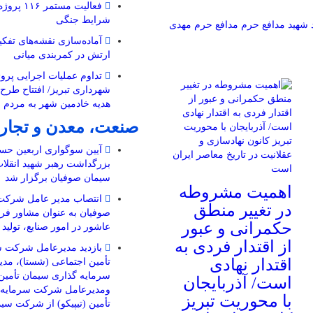
فعالیت مستم
شرایط جنگی
شهید مدافع حرم
مدافع حرم
مهدی
ارتش در کمربندی میانی
تداوم عملیات اجرایی پروژ
شهرداری تبریز/ افتتاح طرح
هدیه خادمین شهر به مردم 
صنعت، معدن و تجار
آیین سوگواری اربعین حسی
بزرگداشت رهبر شهید انقل
سیمان صوفیان برگزار شد
اهمیت مشروطه
انتصاب مدیر عامل شرکت
در تغییر منطق
صوفیان به عنوان مشاور فرم
حکمرانی و عبور
عاشور در امور صنایع، تولید
از اقتدار فردی به
بازدید مدیرعامل شرکت س
اقتدار نهادی
تأمین اجتماعی (شستا)، مد
سرمایه گذاری سیمان تأمین 
است/ آذربایجان
ومدیرعامل شرکت سرمایه گ
با محوریت تبریز
تأمین (تیپیکو) از شرکت سی