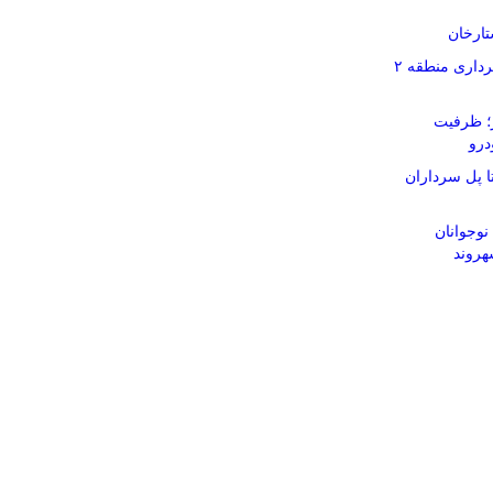
تارخان
پارک های سطح حوزه شهرداری منطقه ۲
ز؛ ظرفیت
 پل سرداران
نوجوانان
هروند