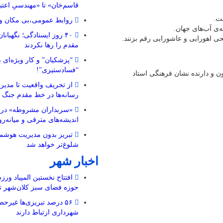
قاسم‌خان» تا «مهندسیِ اعتب
ت.
روابط عمومی،بی مکان و 
ی آب‌های جهان.
۴۰ روز ایستادگی؛ نگهبا
حی اهورایی و عاشورایی رقم بزنند.
مقدم را رها نکردند
“پزشکیان” و کار ویژه‌ای ب
“فسادستیزی”!
یون و دارنده نشان فرهنگی استاد
از تحریف واقعیت تا مدیری
رسانه‌ها در خط مقدم جنگ 
«سربداران مشروطه» در تب
اندیشه‌های مترقی و میانه‌رو 
تبریز بدون مدیریت هوشمن
شلوغ‌تر خواهد شد
اخبار شهر
افتتاح نخستین المپیاد ورز
حوزه فضای سبز کلان‌شهر تب
۵۶ درصد تبریزی‌ها غیرحض
شهرداری ارتباط دارند