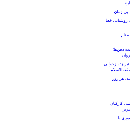
ار»
بی زمان
نان روشنایی خط
ه نام
ت ذهن‌ها؛
روان
ریز: بازخوانی
ثقه‌الاسلام
د، هر روز
شی کارکنان
ریز
وری با