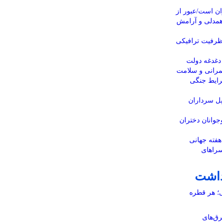
ن است/عبور از
 همدلی و آرامش
 ظرفیت ترافیکی
دغدغه دولت
مرانی و سلامت
رایط جنگی
پل سرداران
جوانان دختران
شی هفته جهانی
سراهای
داشت
ی؛ هر قطره
رق‌های