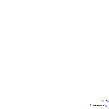
رخان
پارک های سطح حوزه شهرداری منطقه ۲