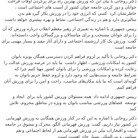
دکتر روحانی با بیان این که ورزش بهترین راه برای پرکردن اوقات فراغت
جوانان و دور کردن جامعه جوان کشور از آسیب های اجتماعی است ،
خاطرنشان کرد: کسی که انرژی خود را در ورزش بکار گیرد هم بدن
سالم‌تری دارد و هم در زندگی اجتماعی، نشاط و بهره بیشتری خواهد داشت.
رییس‌ جمهوری با اشاره به تعبیری از رهبر معظم انقلاب درباره ورزش که آن
را برای جوانان مستحب و برای میانسالان و بزرگسالان واجب دانسته‌اند،
گفت: ورزش یک کار ارزشمند اجتماعی و دارای آثار مفید و بسیار مهمی برای
جامعه است.
دکتر روحانی با تأکید بر لزوم فراهم کردن دسترسی همگان بویژه بانوان
کشور به امکانات ورزشی ، اظهار داشت: ما باید در عرصه ورزش عدالت را
رعایت کرده و امکانات ورزشی را برای بانوان کشور مهیا کنیم چرا که
شرایط جامعه و سنت‌هایی که وجود دارد و لزوم حفظ حریم بانوان به
گونه‌ای است که ما باید مکان‌های مناسب، راحت و امن را برای ورزش آنان
فراهم کنیم.
رییس‌ جمهوری ادامه داد: همه مسئولان ورزش کشور باید برای ایجاد و
توسعه فضاهای ورزشی مناسب بانوان به ویژه در مناطق محروم، تلاش
کنند.
دکتر روحانی با اشاره به این که در کنار ورزش همگانی به ورزش قهرمانی
در کشور نیاز داریم، گفت: ورزش قهرمانی الگو، محرک و مشوق در جامعه
است و افتخارات ملی در ورزش قهرمانی هم از لحاظ اجتماعی و هم
سیاسی و بین‌المللی بسیار حائز اهمیت است.