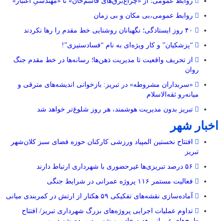
روابط عمومی؛ از «چراغ‌برق‌های قاسم‌خان» تا «مهندسیِ اعتبار»
روابط عمومی،بی مکان و بی زمان
۴۰ روز ایستادگی؛ نگهبانان روشنایی خط مقدم را رها نکردند
“پزشکیان” و کار ویژه‌ای به نام “فسادستیزی”!
از تحریف واقعیت تا مدیریت ذهن‌ها؛ رسانه‌ها در خط مقدم جنگ
روان
«سربداران مشروطه» در تبریز: بازخوانی اندیشه‌های مترقی و
میانه‌رو ثقه‌الاسلام
تبریز بدون مدیریت هوشمند، هر روز شلوغ‌تر خواهد شد
اخبار شهر
افتتاح نخستین المپیاد ورزشی کارکنان حوزه فضای سبز کلان‌شهر
تبریز
۵۶ درصد تبریزی‌ها غیرحضوری با شهرداری ارتباط دارند
فعالیت مستمر ۱۱۶ پروژه عمرانی در شرایط جنگی
آماده‌سازی نقشه‌های تفکیکی ۵۹ هکتار از ارتش در کمربندی میانی
تداوم عملیات اجرایی پروژه‌های بزرگ شهرداری تبریز/ افتتاح
طرح‌های عمرانی هدیه خادمین شهر به مردم شهیدپرور