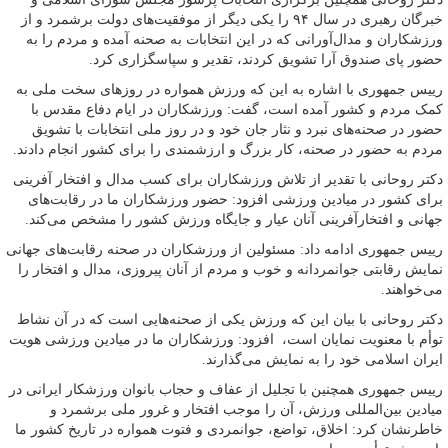
خبرگان رهبری در سال ۹۴ را یکی دیگر از موفقیت‌های دولت برشمرد و از
ورزشکاران و مدال‌آورانی که در این انتخابات به صحنه آمده و مردم را به
حضور پای صندوق آرا تشویق کردند، تقدیر و سپاسگزاری کرد.
رییس‌ جمهوری با اشاره به این که ورزش همواره در روزهای سخت ملی به
کمک مردم و کشور آمده است، گفت: ورزشکاران در ایام دفاع مقدس با
حضور در صحنه‌های نبرد و نثار جان خود و در روز ملی انتخابات با تشویق
مردم به حضور در صحنه، کار بزرگ و ارزشمندی را برای کشور انجام دادند.
دکتر روحانی با تقدیر از تلاش ورزشکاران برای کسب مدال و افتخار آفرینی
برای کشور در میادین ورزشی افزود: حضور ورزشکاران ما در رقابت‌های
جهانی و افتخارآفرینی آنان عیار و جایگاه ورزش کشور را مشخص می‌کند.
رییس‌ جمهوری ادامه داد: مسئولین از ورزشکاران در صحنه رقابت‌های جهانی
نمایش رقابتی جوانمردانه و خوب و مردم از آنان پیروزی، مدال و افتخار را
می‌خواهند.
دکتر روحانی با بیان این که ورزش یکی از صحنه‌هایی است که در آن نشاط
توأم با معنویت نمایان است، افزود: ورزشکاران ما در میادین ورزشی هویت
ایران اسلامی خود را به نمایش می‌گذارند.
رییس‌ جمهوری همچنین با تجلیل از عفاف و حجاب بانوان ورزشکار ایرانی در
میادین بین‌المللی ورزش، آن را موجب افتخار و غرور ملی برشمرد و
خاطرنشان کرد: اخلاق، تواضع، جوانمردی و فتوت همواره در تاریخ کشور ما