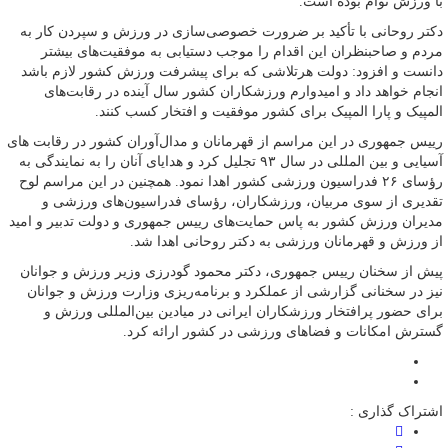
با ورزش توأم بوده است.
دکتر روحانی با تأکید بر ضرورت خصوصی‌سازی در ورزش و سپردن کار به
مردم و صاحبنظران این اقدام را موجب دستیابی به موفقیت‌های بیشتر
دانست و افزود: دولت هرتلاشی که برای پیشرفت ورزش کشور لازم باشد
انجام خواهد داد و امیدوارم ورزشکاران کشور سال آینده در رقابت‌های
المپیک و پارا المپیک برای کشور موفقیت و افتخار کسب کنند.
رییس‌ جمهوری در این مراسم از قهرمانان و مدال‌آوران کشور در رقابت های
آسیایی و بین المللی در سال ۹۳ تجلیل کرد و هدایای آنان را به نمایندگی به
رؤسای ۲۶ فدراسیون ورزشی کشور اهدا نمود. همچنین در این مراسم لوح
تقدیری از سوی مربیان، ورزشکاران، رؤسای فدراسیون‌های ورزشی و
مدیران ورزش کشور به پاس حمایت‌های رییس جمهوری و دولت تدبیر و امید
از ورزش و قهرمانان ورزشی به دکتر روحانی اهدا شد.
پیش از سخنان رییس جمهوری، دکتر محمود گودرزی وزیر ورزش و جوانان
نیز در سخنانی گزارشی از عملکرد و برنامه‌ریزی وزارت ورزش و جوانان
برای حضور پرافتخار ورزشکاران ایرانی در میادین بین‌المللی ورزش و
گسترش امکانات و فضاهای ورزشی در کشور ارائه کرد.
اشتراک گذاری :