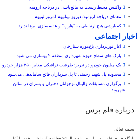
واکنش محیط زیست به مالچ‌پاشی در دریاچه ارومیه
معمای دریاچه ارومیه؛ دیروز تیتانیوم امروز لیتیوم
کم‌بارشی هیچ ارتباطی به “هارپ” و عقیم‌سازی ابرها ندارد
اخبار اجتماعی
آغاز نورپردازی باغ‌موزه ستارخان
پارک های سطح حوزه شهرداری منطقه ۲ بهسازی می شود
یک میلیون خودرو در تبریز؛ ظرفیت ترافیکی معابر ۳۵۰ هزار خودرو
محدوده پل شهید رحمتی تا پل سرداران فاتح ساماندهی می‌شود
برگزاری مسابقات والیبال نوجوانان دختران و پسران در سالن
شهروند
درباره قلم پرس
بسمه تعالی
پایگاه خبری قلم پرس از دی ماه سال 94 فعالیت آزمایشی خود را آغاز