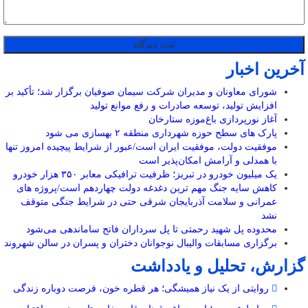
آخرین اخبار
شورای معاونان و مدیران شرکت سیمان صوفیان برگزار شد؛ تأکید بر
افزایش تولید، توسعه صادرات و رفع موانع تولید
آغاز نورپردازی باغ‌موزه ستارخان
پارک های سطح حوزه شهرداری منطقه ۲ بهسازی می شود
موفقیت دولت، موفقیت ایران است/عبور از شرایط پیچیده امروز تنها
با همدلی و آرامش امکان‌پذیر است
یک میلیون خودرو در تبریز؛ ظرفیت ترافیکی معابر ۳۵۰ هزار خودرو
کاهش سایه جنگ مهم ‌ترین دغدغه دولت چهاردهم است/پروژه ‌های
عمرانی و سلامت آذربایجان شرقی حتی در شرایط جنگی متوقف
نشد
محدوده پل شهید رحمتی تا پل سرداران فاتح ساماندهی می‌شود
برگزاری مسابقات والیبال نوجوانان دختران و پسران در سالن شهروند
گزارش، تحلیل و یادداشت
روایتی از یک نیاز همیشگی؛ هر قطره خون، فرصت دوباره زندگی