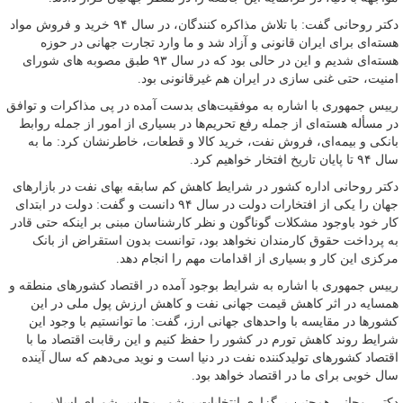
دکتر روحانی گفت: با تلاش مذاکره کنندگان، در سال ۹۴ خرید و فروش مواد
هسته‌ای برای ایران قانونی و آزاد شد و ما وارد تجارت جهانی در حوزه
هسته‌ای شدیم و این در حالی بود که در سال ۹۳ طبق مصوبه های شورای
امنیت، حتی غنی سازی در ایران هم غیرقانونی بود.
رییس‌ جمهوری با اشاره به موفقیت‌های بدست آمده در پی مذاکرات و توافق
در مسأله هسته‌ای از جمله رفع تحریم‌ها در بسیاری از امور از جمله روابط
بانکی و بیمه‌ای، فروش نفت، خرید کالا و قطعات، خاطرنشان کرد: ما به
سال ۹۴ تا پایان تاریخ افتخار خواهیم کرد.
دکتر روحانی اداره کشور در شرایط کاهش کم سابقه بهای نفت در بازارهای
جهان را یکی از افتخارات دولت در سال ۹۴ دانست و گفت: دولت در ابتدای
کار خود باوجود مشکلات گوناگون و نظر کارشناسان مبنی بر اینکه حتی قادر
به پرداخت حقوق کارمندان نخواهد بود، توانست بدون استقراض از بانک
مرکزی این کار و بسیاری از اقدامات مهم را انجام دهد.
رییس‌ جمهوری با اشاره به شرایط بوجود آمده در اقتصاد کشورهای منطقه و
همسایه در اثر کاهش قیمت جهانی نفت و کاهش ارزش پول ملی در این
کشورها در مقایسه با واحدهای جهانی ارز، گفت: ما توانستیم با وجود این
شرایط روند کاهش تورم در کشور را حفظ کنیم و این رقابت اقتصاد ما با
اقتصاد کشورهای تولیدکننده نفت در دنیا است و نوید می‌دهم که سال آینده
سال خوبی برای ما در اقتصاد خواهد بود.
دکتر روحانی همچنین برگزاری انتخابات پرشور مجلس شورای اسلامی و