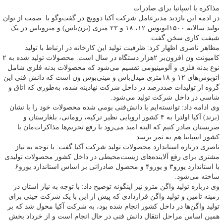
مذاکره با اسپانیا برای صادرات
در ادمه این بازدید مدیرعامل شرکت آکیا دوویچ در گفت‌وگو با صمت از توان
تولید سالانه ۱۵۰۰اتوبوس ۱۲، ۱۸ و ۲۳ متری (ترن‌باس) و متروباس در یک
شیفت کاری سخن گفت.
مظاهر ناصری اظهار کرد: ظرفیت تولید این کارخانه در ارتباط با تولید
کامیونت ون افزون‌بر ۲هزار دستگاه در سال است. محصولات تولید شده به ۲
نوع بدنه فلزی و آلومینیومی تقسیم می‌شود که محصولات بدنه فلزی شامل
اتوبوس‌های ۱۲ و ۱۸متری میدل‌باس و مینی‌بوس ون است که دانش فنی این
گروه از تولیدات صددرصد در داخل شرکت نهادینه شده، به‌طوری که اتاق و
شاسی در داخل شرکت تولید می‌شود.
وی ادامه داد: توانسته‌ایم با دانش‌فنی بومی شده محصولات خود را با نشان
(برند) آکیا اولترا به ۴ کشور اروپایی نظیر ترکیه، رومانی، بلغارستان و
صربستان صادر کنیم که البته امید می‌رود با رفع تحریم‌ها مذاکرات‌مان با
کشور اسپانیا هم به ثمر برسد.
ناصری درباره استاندارد محصولات تولید شرکت آکیا گفت: با توجه به نیاز
مشتری برای رفع آلاینده‌های زیست‌محیطی در داخل کشور محصولات تولیدی
با استاندارد یورو۳ و یورو۴ و محصول صادراتی بر اساس استاندارد یورو۶
ساخته می‌شود.
وی درباره تولید واگن مترو نیز اینگونه توضیح داد: با توجه به نیاز استان در
زمینه تامین و تولید واگن قراردادی که پیش از این با یک شرکت چینی برای
تولید واگن‌ها در داخل کشور انجام شده بود، به شرکت آکیا محول شد که بر
همین اساس مراحل انتقال دانش فنی در حال انجام است و از خرداد بخش