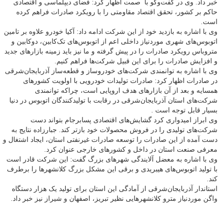
خبر داد. وی در گفت‌وگو با صمت اظهار کرد: فضای دیپلماسی و اقتصادی
حاکم بر کشور، تحقق اقتصاد مقاومتی را با رویکرد صادرات فراهم کرده
است.
وی با اشاره به بازدید خود از این شرکت ادامه داد: آکیا خودرو علاوه بر تامین
اتوبوس‌های شهری موردنیاز داخلی اعم از اتوبوس‌های تک‌کابین، دوکابین و
متروباس رویکرد صادرات را در پیش گرفته و ما نیز باید زمینه بازارهای جدید
و افزایش صادرات را برای این قبیل شرکت‌ها فراهم کنیم.
وی با اشاره به توانمندی شرکت‌های خودروساز و قطعه‌ساز آذربایجان‌شرقی
در صادرات اظهار کرد: صادرات تولیدات خودرویی با اولویت کشورهای
همسایه و بعد از آن بازارهای هدف اروپایی است، چراکه توانمندی
شرکت‌های استان آذربایجان‌شرقی در رقابت با تولیدکنندگان اتوبوس در دنیا
بسیار قابل توجه است .
وی ابراز امیدواری کرد گشایش‌های اقتصادی پسابرجام بتواند دست
شرکت‌های تولیدی را در فروش محصولات خود بازتر کند. جبارزاده نتایج به
دست آمده از این صادرات را توسعه صادرات غیرنفتی استان، ایجاد اشتغال و
معرفی صنعت استان در داخل و کشورهای خارجی عنوان کرد.
وی با اشاره به معضل آلایندگی شهرهای بزرگ گفت: این شرکت قادر است
با تولید اتوبوس‌های هیبریدی و برقی این مشکل بزرگ کلانشهرها را برطرف
کند.
استاندار آذربایجان‌شرقی از آمادگی این استان برای تولید یک هزار دستگاه
واگن موردنیاز مترو کلانشهرهایی نظیر تبریز، اصفهان و شیراز نیز خبر داد.