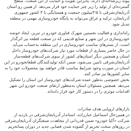
پیوند زیرشاخه‌ای دارند، بنابراین تقویت و حمایت از این صنعت، سطح
گسترده‌ای از تولید را زیر چتر حمایت خود قرار می‌دهد. از همین رو استان
آذربایجان‌شرقی با ۳/۵میلیون جمعیت و همسایگی با ۳ کشور جمهوری
آذربایجان، ترکیه و عراق می‌تواند به پایگاه خودروسازی مهمی در منطقه
تبدیل شود.
راه‌اندازی و فعالیت نخستین شهرک فناوری خودرو در تبریز، ایجاد خوشه
خودروسازی در این شهر و صنایع قدیمی که در صنعت قطعه نیز اثرگذار
است، از بسترهای مناسب خودروسازی در این منطقه به‌حساب می‌آید.
در حال حاضر بسیاری از قطعات مورد نیاز شرکت‌های خودروساز داخل
استان و همچنین دیگر استان‌های کشور از سوی شرکت‌های قطعه‌ساز
آذربایجان‌شرقی تامین می‌شود، ضمن آنکه تولیدکنندگان قطعاتخودرو در این
استان در صورت وجود شرایط مناسب قادر خواهند بود محصولات خود را به
سایر کشورها نیز صادر کنند.
بخش خصوصی به‌طور عمده شرکت‌های خودروساز این استان را تشکیل
می‌دهد. همچنین مسئولان استان به‌منظور ارتقای صنعت خودرو این شهر
اقدامات موثری را در دستور کار خود قرار داده‌اند.
بازارهای اروپایی هدف صادرات
در همین‌حال اسماعیل جبارزاده، استاندار آذربایجان‌شرقی در بازدید از
شرکت «آکیا خودرو» ضمن قدردانی از مجاهدت صنعتگران آذربایجان‌شرقی
در روزهای سخت تحریم از گشوده شدن فضایی جدید در دوران پساتحریم