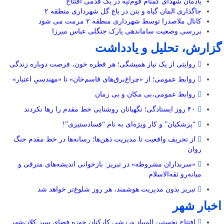
یادمان شهدای گمنام قوم‌تپه در یک قدمی افتتاح
جاگذاری المان گیاه و بتن در باغ گل شهرداری منطقه ۲
کانال ملاصدرا توسط شهرداری منطقه ۲ مرمت می شود
بررسی وضعیت ساماندهی پارک جنگلی عباس میرزا
گزارش، تحلیل و یادداشت
روایتی از یک نیاز همیشگی؛ هر قطره خون، فرصت دوباره زندگی
روابط عمومی؛ از «چراغ‌برق‌های قاسم‌خان» تا «مهندسیِ اعتبار»
روابط عمومی،بی مکان و بی زمان
۴۰ روز ایستادگی؛ نگهبانان روشنایی خط مقدم را رها نکردند
“پزشکیان” و کار ویژه‌ای به نام “فسادستیزی”!
از تحریف واقعیت تا مدیریت ذهن‌ها؛ رسانه‌ها در خط مقدم جنگ
روان
«سربداران مشروطه» در تبریز: بازخوانی اندیشه‌های مترقی و
میانه‌رو ثقه‌الاسلام
تبریز بدون مدیریت هوشمند، هر روز شلوغ‌تر خواهد شد
اخبار شهر
افتتاح نخستین المپیاد ورزشی کارکنان حوزه فضای سبز کلان‌شهر