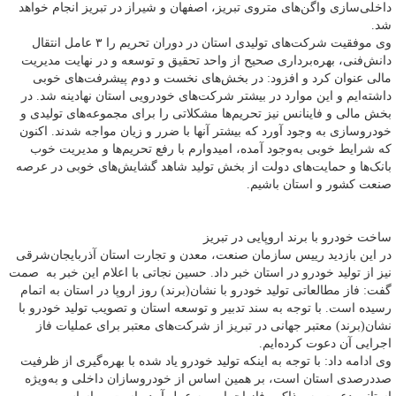
داخلی‌سازی واگن‌های متروی تبریز، اصفهان و شیراز در تبریز انجام خواهد
شد.
وی موفقیت شرکت‌های تولیدی استان در دوران تحریم را ۳ عامل انتقال
دانش‌فنی، بهره‌برداری صحیح از واحد تحقیق و توسعه و در نهایت مدیریت
مالی عنوان کرد و افزود: در بخش‌های نخست و دوم پیشرفت‌های خوبی
داشته‌ایم و این موارد در بیشتر شرکت‌های خودرویی استان نهادینه شد. در
بخش مالی و فاینانس نیز تحریم‌ها مشکلاتی را برای مجموعه‌های تولیدی و
خودروسازی به وجود آورد که بیشتر آنها با ضرر و زیان مواجه شدند. اکنون
که شرایط خوبی به‌وجود آمده، امیدوارم با رفع تحریم‌ها و مدیریت خوب
بانک‌ها و حمایت‌های دولت از بخش تولید شاهد گشایش‌های خوبی در عرصه
صنعت کشور و استان باشیم.
ساخت خودرو با برند اروپایی در تبریز
در این بازدید رییس سازمان صنعت، معدن و تجارت استان آذربایجان‌شرقی
نیز از تولید خودرو در استان خبر داد. حسین نجاتی با اعلام این خبر به صمت
گفت: فاز مطالعاتی تولید خودرو با نشان(برند) روز اروپا در استان به اتمام
رسیده است. با توجه به سند تدبیر و توسعه استان و تصویب تولید خودرو با
نشان(برند) معتبر جهانی در تبریز از شرکت‌های معتبر برای عملیات فاز
اجرایی آن دعوت کرده‌ایم.
وی ادامه داد: با توجه به اینکه تولید خودرو یاد شده با بهره‌گیری از ظرفیت
صددرصدی استان است، بر همین اساس از خودروسازان داخلی و به‌ویژه