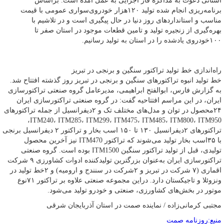
استانی دعوت به مذاکره فاز اجرایی به عمل آمده است. براساس
برنامه‌ریزی انجام شده تولید ۱۲۰هزار خودروی‌سواری عمومی با قیمت
مناسب و استانداردهای روز دنیا در حال پیگیری است و در تلاشیم با
بهره‌گیری از زنجیره تولید و تامین قطعات موجود در استان صفر تا
۱۰۰خودروی یادشده را در استان به تولید رسانیم.
راه‌اندازی خط تولید تراکتور سنگین و برنجی در تبریز
خط تولید انبوه تراکتورهای سنگین و برنجی در تبریز روز گذشته افتتاح شد.
به گزارش فارس، ابوالفتح ابراهیمی، مدیرعامل گروه صنعتی تراکتورسازی
ایران، در این مراسم افتتاحیه گفت: در گروه صنعتی تراکتورسازی ایران
۲۴محصول در توان و مدل‌های مختلف تک و ۲دیفرانسیل از جمله تراکتورهای
ITM240، ITM285، ITM299، ITM475، ITM485، ITM800، ITM950،
تراکتورهای ۲دیفرانسیل ۱۳۰ تا ۱۵۰ اسب بخار و تراکتور ۲ دیفرانسیل برنجی
با ۳۵اسب بخار تولید می‌شوند که تراکتور ITM470 نیز آخرین محصول
تولیدی، قبل از تولید تراکتور سنگین ITM1500 بوده است. گروه صنعتی
تراکتورسازی ایران به‌عنوان بزرگترین تولیدکننده ادوات کشاورزی ۹ شرکت
اقماری (۷ شرکت در تبریز و ۲شرکت در سنندج و ارومیه) و ۲خط تولید در
ونزوئلا و تاجیکستان دارد. دراین مجموعه صنعتی علاوه بر تراکتور ۷۱نوع
موتور در بخش‌های کشاورزی، صنعتی و خودرو تولید می‌شود.
مجتبی کرمانی‌زاده / نماینده صمت در استان آذربایجان شرقی
منبع:روزنامه صمت