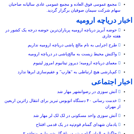
مجمع عمومی فوق العاده و مجمع عمومی عادی سالیانه صاحبان
سهام شرکت سیمان صوفیان برگزار گردید.
اخبار دریاچه ارومیه
حوضه آبریز دریاچه ارومیه پرباران‌ترین حوضه‌ درجه یک کشور در
هفته جاری
طرح اجرایی به نام مالچ پاشی دریاچه ارومیه نداریم
واکنش محیط زیست به مالچ‌پاشی در دریاچه ارومیه
معمای دریاچه ارومیه؛ دیروز تیتانیوم امروز لیتیوم
کم‌بارشی هیچ ارتباطی به “هارپ” و عقیم‌سازی ابرها ندارد
اخبار اجتماعی
آتش سوزی در رضوانشهر مهار شد
خدمت رسانی ۴۰ دستگاه اتوبوس تبریز برای انتقال زائرین اربعین
از مهران
آتش سوزی واحد مسکونی در لک لک لر مهار شد
یادمان شهدای گمنام قوم‌تپه در یک قدمی افتتاح
جاگذاری المان گیاه و بتن در باغ گل شهرداری منطقه ۲