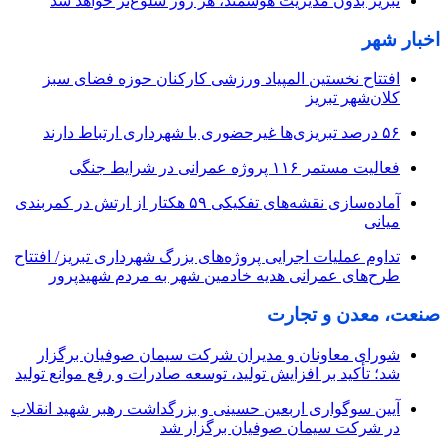
تبریز بدون مدیریت هوشمند، هر روز شلوغ‌تر خواهد شد
اخبار شهر
افتتاح نخستین المپیاد ورزشی کارکنان حوزه فضای سبز
کلان‌شهر تبریز
۵۶ درصد تبریزی‌ها غیرحضوری با شهرداری ارتباط دارند
فعالیت مستمر ۱۱۶ پروژه عمرانی در شرایط جنگی
آماده‌سازی نقشه‌های تفکیکی ۵۹ هکتار از ارتش در کمربندی
میانی
تداوم عملیات اجرایی پروژه‌های بزرگ شهرداری تبریز/ افتتاح
طرح‌های عمرانی هدیه خادمین شهر به مردم شهیدپرور
صنعت، معدن و تجارت
شورای معاونان و مدیران شرکت سیمان صوفیان برگزار
شد؛ تأکید بر افزایش تولید، توسعه صادرات و رفع موانع تولید
آیین سوگواری اربعین حسینی و بزرگداشت رهبر شهید انقلاب
در شرکت سیمان صوفیان برگزار شد