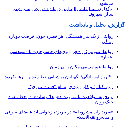
می‌شود
برگزاری مسابقات والیبال نوجوانان دختران و پسران در
سالن شهروند
گزارش، تحلیل و یادداشت
روایتی از یک نیاز همیشگی؛ هر قطره خون، فرصت دوباره
زندگی
روابط عمومی؛ از «چراغ‌برق‌های قاسم‌خان» تا «مهندسیِ
اعتبار»
روابط عمومی،بی مکان و بی زمان
۴۰ روز ایستادگی؛ نگهبانان روشنایی خط مقدم را رها نکردند
“پزشکیان” و کار ویژه‌ای به نام “فسادستیزی”!
از تحریف واقعیت تا مدیریت ذهن‌ها؛ رسانه‌ها در خط مقدم
جنگ روان
«سربداران مشروطه» در تبریز: بازخوانی اندیشه‌های مترقی
و میانه‌رو ثقه‌الاسلام