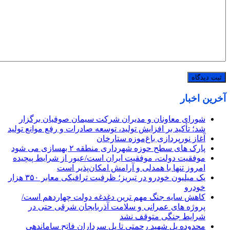
آخرین اخبار
شورای معاونان و مدیران شرکت سیمان صوفیان برگزار
شد؛ تأکید بر افزایش تولید، توسعه صادرات و رفع موانع تولید
آغاز نورپردازی باغ‌موزه ستارخان
پارک های سطح حوزه شهرداری منطقه ۲ بهسازی می شود
موفقیت دولت، موفقیت ایران است/عبور از شرایط پیچیده
امروز تنها با همدلی و آرامش امکان‌پذیر است
یک میلیون خودرو در تبریز؛ ظرفیت ترافیکی معابر ۳۵۰ هزار
خودرو
کاهش سایه جنگ مهم ‌ترین دغدغه دولت چهاردهم است/
پروژه ‌های عمرانی و سلامت آذربایجان شرقی حتی در
شرایط جنگی متوقف نشد
محدوده پل شهید رحمتی تا پل سرداران فاتح ساماندهی