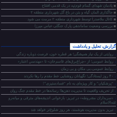
یادمان شهدای گمنام قوم‌تپه در یک قدمی افتتاح
جاگذاری المان گیاه و بتن در باغ گل شهرداری منطقه ۲
کانال ملاصدرا توسط شهرداری منطقه ۲ مرمت می شود
بررسی وضعیت ساماندهی پارک جنگلی عباس میرزا
گزارش، تحلیل و یادداشت
روایتی از یک نیاز همیشگی؛ هر قطره خون، فرصت دوباره زندگی
روابط عمومی؛ از «چراغ‌برق‌های قاسم‌خان» تا «مهندسیِ اعتبار»
روابط عمومی،بی مکان و بی زمان
۴۰ روز ایستادگی؛ نگهبانان روشنایی خط مقدم را رها نکردند
“پزشکیان” و کار ویژه‌ای به نام “فسادستیزی”!
از تحریف واقعیت تا مدیریت ذهن‌ها؛ رسانه‌ها در خط مقدم جنگ روان
«سربداران مشروطه» در تبریز: بازخوانی اندیشه‌های مترقی و میانه‌رو
ثقه‌الاسلام
تبریز بدون مدیریت هوشمند، هر روز شلوغ‌تر خواهد شد