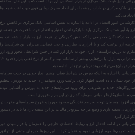
روانی و نیز غیبت بانک مرکزی از بازار اسکناس ارز بوده است که با این حال، مداخله
جدی بانک مرکزی در بازار، زمینه را برای ایجاد محرک روانی قوی جهت افت قیمت‌ها
ایجاد می‌کند.
کارشناس امور اقتصاد در ادامه با اشاره به نقش اساسی بانک مرکزی در کاهش نرخ
ارز یادآور شد: بانک مرکزی باید با بازگرداندن اعتبار و اقتدار خود، با قدرت هر چه تمام
تر، صادرکنندگان خصوصی را که نقش کمرنگی در عرضه ارز به بازار داشته اند، به
عرضه ارز ترغیب کند و با ابزار‌های نظارتی و حتی قضایی، مدیران این شرکت‌ها را
ملزم به تزریق درآمد‌های ارزی خود به بازار ارز کند. در چنین شرایطی مجوز ورود ارز
صادراتی به بازار، با نرخ‌هایی بیشتر از سامانه نیما و کمتر از نرخ فعلی بازار (حدود ۱۲
هزار تومان) می‌تواند، روند نزولی نرخ‌ها را ادامه دهد.
شربیانی با اشاره به اینکه بورس در شرایط فعلی، چشم انداز خوبی در جذب سرمایه
از خود نشان داده است اظهار کرد: ترغیب ورود سهامداران جدید به بورس، تنظیم
سازوکار‌های جدید و تشویقی برای ورود سرمایه‌های جدید به بورس و آشنایی توده
مردم با سازوکار‌ها و مبانی سرمایه گذاری در این بازار ضروری است.
وی افزود: همزمان توجه به رصد نقدینگی موجود و ورود و خروج سرمایه‌های مخرب در
بازار‌های سفته بازی و وضع هر چه سریع‌تر مالیات بر این سفته بازی‌ها باید در دستور
کار قرار گیرد.
شربیانی در ادامه انتقال ارز و روابط اقتصادی خارجی را همزمان با فرارسیدن دور
جدید تحریم‌ها مهم ارزیابی نمود و عنوان کرد: . این روز‌ها خبر‌های مثبتی از توافق