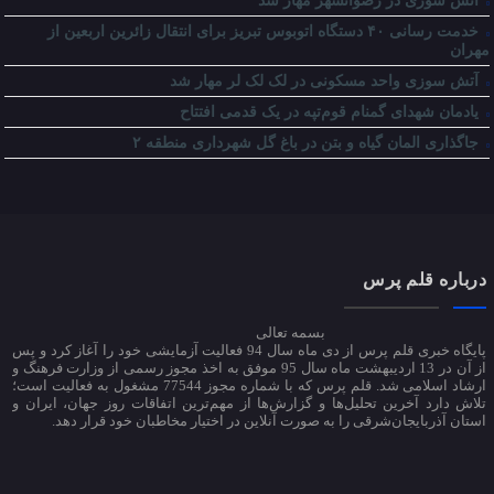
آتش سوزی در رضوانشهر مهار شد
خدمت رسانی ۴۰ دستگاه اتوبوس تبریز برای انتقال زائرین اربعین از
مهران
آتش سوزی واحد مسکونی در لک لک لر مهار شد
یادمان شهدای گمنام قوم‌تپه در یک قدمی افتتاح
جاگذاری المان گیاه و بتن در باغ گل شهرداری منطقه ۲
درباره قلم پرس
بسمه تعالی
پایگاه خبری قلم پرس از دی ماه سال 94 فعالیت آزمایشی خود را آغاز کرد و پس
از آن در 13 اردیبهشت ماه سال 95 موفق به اخذ مجوز رسمی از وزارت فرهنگ و
ارشاد اسلامی شد. قلم پرس که با شماره مجوز 77544 مشغول به فعالیت است؛
تلاش دارد آخرین تحلیل‌ها و گزارش‌ها از مهم‌ترین اتفاقات روز جهان، ایران و
استان آذربایجان‌شرقی را به صورت آنلاین در اختیار مخاطبان خود قرار دهد.