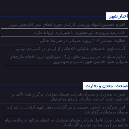
اخبار شهر
افتتاح نخستین المپیاد ورزشی کارکنان حوزه فضای سبز کلان‌شهر تبریز
۵۶ درصد تبریزی‌ها غیرحضوری با شهرداری ارتباط دارند
فعالیت مستمر ۱۱۶ پروژه عمرانی در شرایط جنگی
آماده‌سازی نقشه‌های تفکیکی ۵۹ هکتار از ارتش در کمربندی میانی
تداوم عملیات اجرایی پروژه‌های بزرگ شهرداری تبریز/ افتتاح طرح‌های
عمرانی هدیه خادمین شهر به مردم شهیدپرور
صنعت، معدن و تجارت
شورای معاونان و مدیران شرکت سیمان صوفیان برگزار شد؛ تأکید بر
افزایش تولید، توسعه صادرات و رفع موانع تولید
آیین سوگواری اربعین حسینی و بزرگداشت رهبر شهید انقلاب در شرکت
سیمان صوفیان برگزار شد
انتصاب مدیر عامل شرکت سیمان صوفیان به عنوان مشاور فرمانده سپاه
عاشور در امور صنایع، تولید و کارخانجات