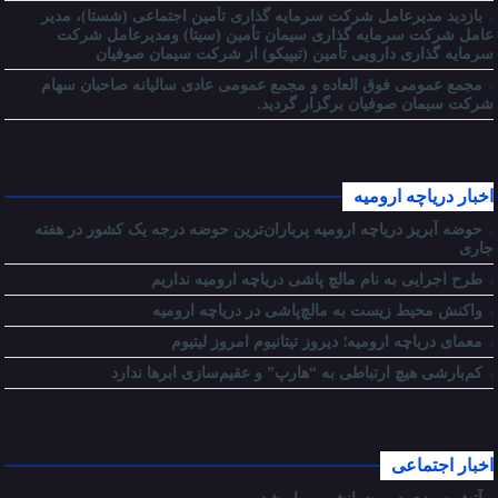
بازدید مدیرعامل شرکت سرمایه گذاری تأمین اجتماعی (شستا)، مدیر
عامل شرکت سرمایه گذاری سیمان تأمین (سیتا) ومدیرعامل شرکت
سرمایه گذاری دارویی تأمین (تیپیکو) از شرکت سیمان صوفیان
مجمع عمومی فوق العاده و مجمع عمومی عادی سالیانه صاحبان سهام
شرکت سیمان صوفیان برگزار گردید.
اخبار دریاچه ارومیه
حوضه آبریز دریاچه ارومیه پرباران‌ترین حوضه‌ درجه یک کشور در هفته
جاری
طرح اجرایی به نام مالچ پاشی دریاچه ارومیه نداریم
واکنش محیط زیست به مالچ‌پاشی در دریاچه ارومیه
معمای دریاچه ارومیه؛ دیروز تیتانیوم امروز لیتیوم
کم‌بارشی هیچ ارتباطی به “هارپ” و عقیم‌سازی ابرها ندارد
اخبار اجتماعی