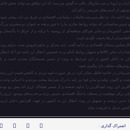
ایران و اروپا بر سر سازوکار مالی به گوش می‌رسد که این توافق می‌تواند بخش قابل
توجهی از آسیب‌های تحریمی را کم کند.
وی ادامه داد: به نظر می‌رسد تعاملات دیپلماسی اقتصادی در شرق نیز باید بیشتر شود
و تدوین مناسباتی که بتواند روابط تجاری ما را با چین و هند به عنوان دو مشتری بزرگ
نفتی کشورمان و سایر شرکای منطقه‌ای از روسیه تا ترکیه و از عراق تا پاکستان و
افغانستان ارتقا بخشد، کلیدی است.
کارشناس مسائل اقتصادی در ادامه گفت: باید تمرکز بر تداوم فروش نفت، تداوم روند
صادرات سایر کالا‌ها و تسهیل روابط بانکی و به خصوص انتقال ارز باشد چرا که انتقال
ارز به داخل کشور در این شرایط به ویژه از مسیر همسایگان شدنی است و با
روش‌های مختلف باید پیگیری شود.
شربیانی در خاتمه خاطر نشان کرد: در هر صورت امید مردم به کاهش قیمت ارز زنده
شده و اکنون دولت و سایر قوا نیز باید با درک شرایط سخت مردم و با ادبیاتی وحدت
آفرین این روند امیدآفرین را تداوم بخشند و از مسیر هولناک ارزی که پیش رو بوده
پلی برای موفقیت در مصاف با جنگ اقتصادی دشمن بزنند و تحدیدهای موجود ارزی را
با تدبیر درست و تسهیل در روند انتقال ارز به کشور در جهت افزایش ذخایر ارزی
کشور تبدیل به فرصت نماید
اشتراک گذاری :