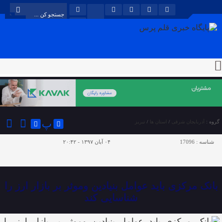
پ
گروه :
آذربایجان شرقی
/
استان ها
/
تبریز
شناسه :
17096
۰۴ آبان ۱۳۹۷ - ۲۰:۴۲
بانک مرکزی باید عوامل بنیادین وموثر بر بازار ارز را
شناسایی کند