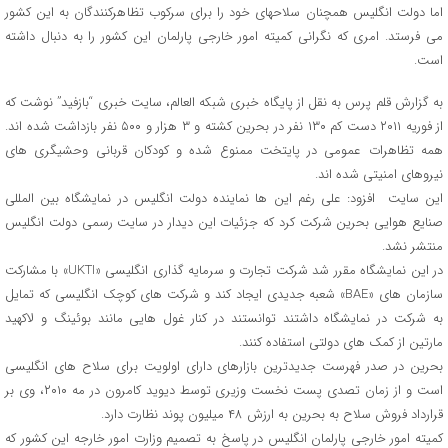
اما دولت انگلیس همچنان سلاحهای خود را برای سرکوب تظاهرکنندگان به این کشور
می فرستد. امری که نگرانی کمیته امور خارجی پارلمان این کشور را به دنبال داشته
است.
به گزارش قلم پرس به نقل از پایگاه خبری شبکه العالم، سایت خبری “بازفید” نوشت که
از فوریه ۲۰۱۱ دست کم ۱۳۰ نفر در بحرین کشته و ۳ هزار و ۵۰۰ نفر بازداشت شده اند.
همه تظاهرات عمومی در پایتخت ممنوع شده و کودکان قربانی وحشیگری های
نیروهای امنیتی شده اند.
این سایت افزود: علی رغم این ها نماینده دولت انگلیس در نمایشگاه بین المللی
صنایع هوایی بحرین شرکت کرد که جزئیات این دیدار در سایت رسمی دولت انگلیس
منتشر نشد.
در این نمایشگاه مقرر شد شرکت تجارت و سرمایه گذاری انگلیسی «UKTI» با مشارکت
سازمان های «BAE» شعبه جدیدی ایجاد کند و شرکت های کوچک انگلیسی که تمایل
به شرکت در نمایشگاه داشتند توانستند در کنار غول هایی مانند بوئینگ و لاکهید
مارتین از کمک های دولتی استفاده کنند.
بحرین در صدر فهرست جدیدترین بازارهای دارای اولویت برای سلاح های انگلیسی
است و از زمان تصدی پست نخست وزیری توسط دیوید کامرون در مه ۲۰۱۰، وی بر
قرارداد فروش سلاح به بحرین به ارزش ۴۸ میلیون پوند نظارت دارد.
کمیته امور خارجی پارلمان انگلیس در پاسخ به تصمیم وزارت امور خارجه این کشور که