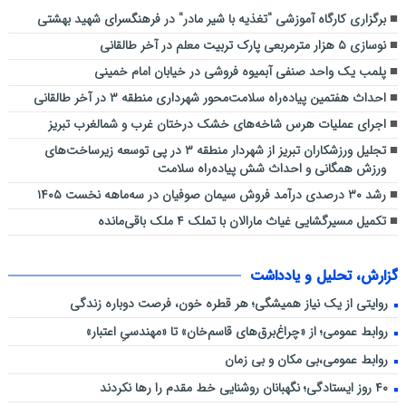
برگزاری کارگاه آموزشی "تغذیه با شیر مادر" در فرهنگسرای شهید بهشتی
نوسازی ۵ هزار مترمربعی پارک تربیت معلم در آخر طالقانی
پلمب یک واحد صنفی آبمیوه فروشی در خیابان امام خمینی
احداث هفتمین پیاده‌راه سلامت‌محور شهرداری منطقه ۳ در آخر طالقانی
اجرای عملیات هرس شاخه‌های خشک درختان غرب و شمالغرب تبریز
تجلیل ورزشکاران تبریز از شهردار منطقه ۳ در پی توسعه زیرساخت‌های
ورزش همگانی و احداث شش پیاده‌راه سلامت
رشد ۳۰ درصدی درآمد فروش سیمان صوفیان در سه‌ماهه نخست ۱۴۰۵
تکمیل مسیرگشایی غیاث مارالان با تملک ۴ ملک باقی‌مانده
گزارش، تحلیل و یادداشت
روایتی از یک نیاز همیشگی؛ هر قطره خون، فرصت دوباره زندگی
روابط عمومی؛ از «چراغ‌برق‌های قاسم‌خان» تا «مهندسیِ اعتبار»
روابط عمومی،بی مکان و بی زمان
۴۰ روز ایستادگی؛ نگهبانان روشنایی خط مقدم را رها نکردند