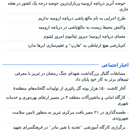
حوضه آبریز دریاچه ارومیه پرباران‌ترین حوضه‌ درجه یک کشور در هفته
جاری
طرح اجرایی به نام مالچ پاشی دریاچه ارومیه نداریم
واکنش محیط زیست به مالچ‌پاشی در دریاچه ارومیه
معمای دریاچه ارومیه؛ دیروز تیتانیوم امروز لیتیوم
کم‌بارشی هیچ ارتباطی به “هارپ” و عقیم‌سازی ابرها ندارد
اخبار اجتماعی
مسابقات گلبال بزرگداشت شهدای جنگ رمضان در تبریز با معرفی
تیم‌های برتر به کار خود پایان داد
آغاز کاشت ۱۵۰ هزار بوته گل پائیزی از تولیدات گلخانه‌های منطقه۸
کارگاه امانی و ماشین‌آلات منطقه ۳ در مسیر ارتقای بهره‌وری و خدمات
شهری
طعمه‌گذاری در ۲۱ معبر بافت مرکزی تبریز به منظور تامین سلامت
شهروندی
برگزاری کارگاه آموزشی "تغذیه با شیر مادر" در فرهنگسرای شهید