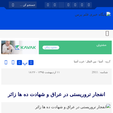
پ
گروه :
آسیا
/
بین الملل
/
غرب آسیا
شناسه :
2911
۱۱ اردیبهشت ۱۳۹۵ - ۱۸:۲۶
انفجار تروریستی در عراق و شهادت ده ها زائر