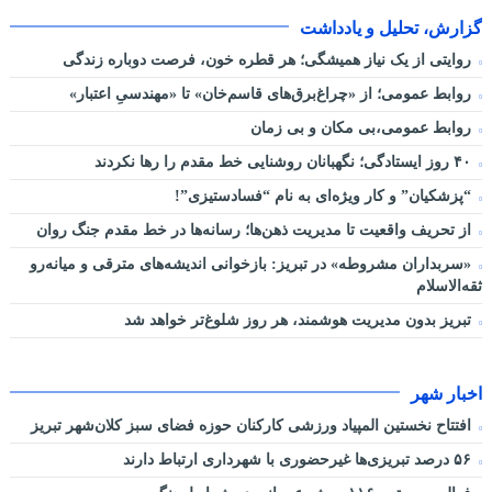
گزارش، تحلیل و یادداشت
روایتی از یک نیاز همیشگی؛ هر قطره خون، فرصت دوباره زندگی
روابط عمومی؛ از «چراغ‌برق‌های قاسم‌خان» تا «مهندسیِ اعتبار»
روابط عمومی،بی مکان و بی زمان
۴۰ روز ایستادگی؛ نگهبانان روشنایی خط مقدم را رها نکردند
“پزشکیان” و کار ویژه‌ای به نام “فسادستیزی”!
از تحریف واقعیت تا مدیریت ذهن‌ها؛ رسانه‌ها در خط مقدم جنگ روان
«سربداران مشروطه» در تبریز: بازخوانی اندیشه‌های مترقی و میانه‌رو
ثقه‌الاسلام
تبریز بدون مدیریت هوشمند، هر روز شلوغ‌تر خواهد شد
اخبار شهر
افتتاح نخستین المپیاد ورزشی کارکنان حوزه فضای سبز کلان‌شهر تبریز
۵۶ درصد تبریزی‌ها غیرحضوری با شهرداری ارتباط دارند