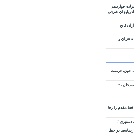
دولت چهاردهم
آذربایجان شرقی
ران فاتح
 دختران و
ره خون، فرصت
م‌خان» تا
 خط مقدم را رها
سادستیزی”!
رسانه‌ها در خط