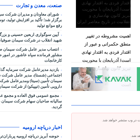
صنعت، معدن و تجارت
شورای معاونان و مدیران شرکت سی
برگزار شد؛ تأکید بر افزایش تولید، ت
رفع موانع تولید
آیین سوگواری اربعین حسینی و بزر
اهمیت مشروطه در تغییر
شهید انقلاب در شرکت سیمان صوفیان
منطق حکمرانی و عبور از
انتصاب مدیر عامل شرکت سیمان صو
اقتدار فردی به اقتدار نهادی
مشاور فرمانده سپاه عاشور در امور صنا
است/ آذربایجان با محوریت
کارخانجات
تبریز کانون نهادسازی و
بازدید مدیرعامل شرکت سرمایه گذا
اجتماعی (شستا)، مدیر عامل شرکت س
عقلانیت در تاریخ معاصر ایران
سیمان تأمین (سیتا) ومدیرعامل شرک
است
دارویی تأمین (تیپیکو) از شرکت سیما
مجمع عمومی فوق العاده و مجمع ع
سالیانه صاحبان سهام شرکت سیمان ص
گردید.
ت در وب منتشر خواهد شد.
اخبار دریاچه ارومیه
حوضه آبریز دریاچه ارومیه پرباران‌ت
هد شد.