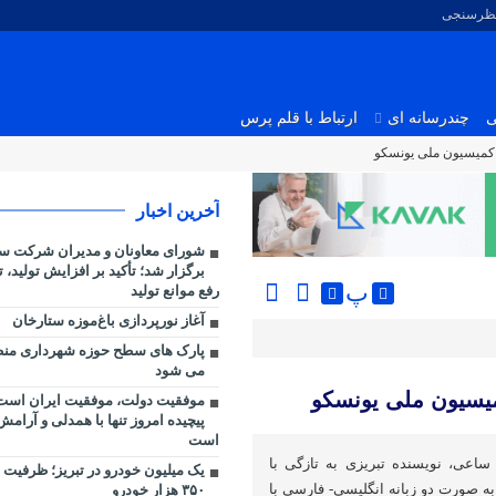
نظرسنجی
ی
چندرسانه ای
ارتباط با قلم پرس
 کمیسیون ملی یونسکو
آخرین اخبار
شورای معاونان و مدیران شرکت س
برگزار شد؛ تأکید بر افزایش تولید،
پ
رفع موانع تولید
آغاز نورپردازی باغ‌موزه ستارخان
می شود
میسیون ملی یونسکو
موفقیت دولت، موفقیت ایران است/
پیچیده امروز تنها با همدلی و آرامش
است
اعی، نویسنده تبریزی به تازگی با
یک میلیون خودرو در تبریز؛ ظرفیت ت
 صورت دو زبانه انگلیسی- فارسی با
۳۵۰ هزار خودرو