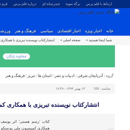
ارتباط با قلم پرس
برگه نمونه
چندرسانه ای
درباره قلم پرس
فرم 
خانه
اخبار ویژه
اخبار اقتصادی
سیاسی
فرهنگ و هنر
ورزش
شما اینجا هستید »
صفحه اصلی »
انتشارکتاب نویسنده تبریزی با همکاری
گروه :
آذربایجان شرقی
/
ادبیات و نشر
/
استان ها
/
تبریز
/
فرهنگ و هنر
شناسه :
508
۱۳ بهمن ۱۳۹۴ - ۱۷:۴۹
انتشارکتاب نویسنده تبریزی با همکاری ک
کتاب ‘رسم هستی’ اثر یوسف س
همکاری کمیسیون ملی یونسکو به