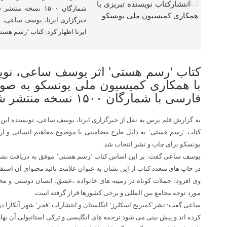
شمارگان ۱۵۰۰ نسخه
خبرگزاری ایرنا، یوسف ساعی، نو
ایرنا اظهار کرد: کتاب ‘رسم هست
کتاب ‘رسم هستی’ اثر یوسف ساعی، نویس
با همکاری کمیسیون ملی یونسکو به صور
فارسی با شمارگان ۱۵۰۰ نسخه منتشر شد.
به گزارش قلم پرس به نقل از خبرگزاری ایرنا، یوسف ساعی، نویسنده این کتا
کتاب ‘رسم هستی’ به دلیل طرح مضامینی با موضوع مفاهیم انسانی و ا
یونسکو برای چاپ و نشر انتخاب شد.
یوسف ساعی گفت: بر این اساس کتاب ‘رسم هستی’ موفق به دریافت نشا
در چاپ های متعدد کتاب از این نشان به عنوان علامت تائید محتوای آن استفا
وی افزود: جملات کوتاه در زمینه های خانواده ،عشق، انسان دوستی و
مورد توجه مجامع بین المللی و برخی کشورها قرار گرفته است.
ساعی گفت: نشر’کمبریج اسکلرز’ انگلستان و انتشارات ‘فجر’ شهر آنکارا در ت
کرده اند و پیش بینی می شود ترجمه های انگلیسی و ترکی استانبولی آن بهار سال ۱۳۹۵ منت