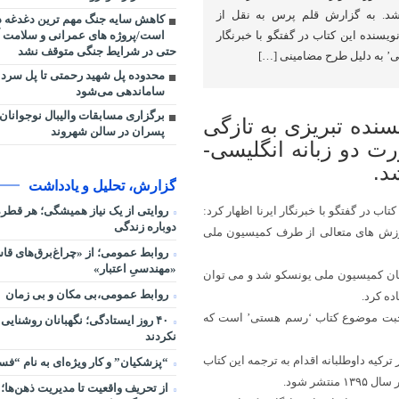
 منتشر شد. به گزارش قلم پرس به نقل از
کاهش سایه جنگ مهم ‌ترین دغدغه 
است/پروژه ‌های عمرانی و سلامت 
یسنده این کتاب در گفتگو با خبرنگار
حتی در شرایط جنگی متوقف نشد
ی’ به دلیل طرح مضامینی […]
محدوده پل شهید رحمتی تا پل سردا
ساماندهی می‌شود
برگزاری مسابقات والیبال نوجوانان
نده تبریزی به تازگی
پسران در سالن شهروند
ت دو زبانه انگلیسی-
گزارش، تحلیل و یادداشت
روایتی از یک نیاز همیشگی؛ هر قط
ب در گفتگو با خبرنگار ایرنا اظهار کرد:
دوباره زندگی
رزش های متعالی از طرف کمیسیون ملی
روابط عمومی؛ از «چراغ‌برق‌های قاس
«مهندسیِ اعتبار»
ن کمیسیون ملی یونسکو شد و می توان
روابط عمومی،بی مکان و بی زمان
ده کرد.
 محبت موضوع کتاب ‘رسم هستی’ است که
۴۰ روز ایستادگی؛ نگهبانان روشنایی
نکردند
رکیه داوطلبانه اقدام به ترجمه این کتاب
“پزشکیان” و کار ویژه‌ای به نام “ف
شر شود.
از تحریف واقعیت تا مدیریت ذهن‌ها؛ 