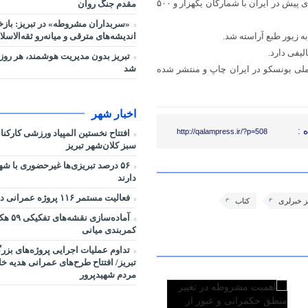
ناشر این کتاب نیز در گفت و گو با ایرنا اظهار داشت: کتاب رسم هستی چندی پیش در ایران با شمارگان یکهزار و ۵۰۰
مقدم جنگ روان
«سربداران مشروطه» در تبریز: بازخ
اندیشه‌های مترقی و میانه‌رو ثقه‌الاسلا
تبریز بدون مدیریت هوشمند، هر روز 
شد
لی یونسکو در ایران چاپ و منتشر شده
اخبار شهر
 :
http://qalampress.ir/?p=508
افتتاح نخستین المپیاد ورزشی کارکن
سبز کلان‌شهر تبریز
۵۶ درصد تبریزی‌ها غیرحضوری با شه
دارند
فعالیت مستمر ۱۱۶ پروژه عمرانی در شرایط جنگی
ز خبرلری
کتاب
آماده‌سا
کمربندی میانی
تداوم عملیات اجرایی پروژه‌های بز
تبریز/ افتتاح طرح‌های عمرانی هدیه خ
مردم شهیدپرور