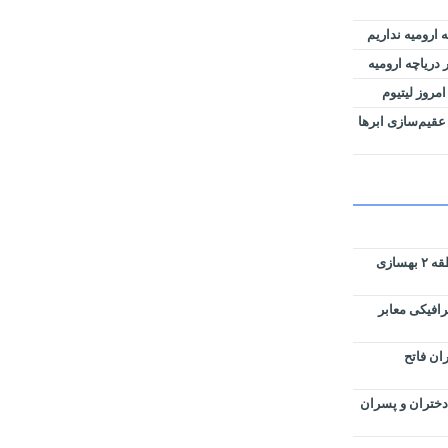
 ارومیه نداریم
دریاچه ارومیه
امروز لیتیوم
عقیم‌سازی ابرها
پارک های سطح حوزه شهرداری منطقه ۲ بهسازی
رافیکی معابر
ان فاتح
دختران و پسران