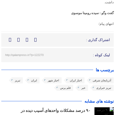
داشت.
گفت وگو : سیده رومینا موسوی
انتهای پیام/
اشتراک گذاری :
لینک کوتاه :
http://qalampress.ir/?p=122270
برچسب ها
آذربایجان شرقی
اخبار ایران
اخبار شهر
ایران
تبریز
تبریز خبرلری
خبر
قلم پرس
نوشته های مشابه
٩٠ درصد مشکلات واحدهای آسیب دیده در