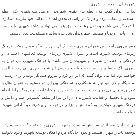
شهروندان با مدیریت شهری.
لذا می توان گفت که رابطه بین حقوق شهروندی و مدیریت شهری یک رابطه
مستقیم و متقابل بوده و هر یک در راستای تحقق اهداف متعالی خود نیازمند همکاری
با همدیگر می باشند و بدون رعایت حقوق هم نمی توانیم شاهد شهری آباد، سبز،
روان، پایدار و پویا و همچنین شهروندان شاداب و سالم و مسئولیت پذیر باشیم.
همچنین وی رابطه بین عمران شهری و فرهنگ آن شهر را اینگونه بیان میکند: فرهنگ
زیربنای توسعه شهرها است و عمران شهری زیربنای توسعه فعالیتهای اجتماعی و
فرهنگی و اقتصادی شهرها و شهروندان می باشد. با فرهنگ شهری می توان به
شهری پاک و سالم و سبز دست یافت و بدون آن شاهد شهری بی روح و آلوده
خواهیم بود. لذا می توان گفت که این دو لازم و ملزوم همدیگر بوده و برای رسیدن
به جایگاه والای خود نیازمند همکاری و هماهنگی بین این دو هستیم. به عنوان مثال با
عمران شهری می توان نسبت به احداث مدارس و کتابخانه ها و فرهنگسراها اقدام
نمود و با تحصیل و فعالیت شهروندان در این مراکز شاهد گسترش علم و دانش و
فرهنگ شهری خواهیم بود که نقش بسزایی در توسعه و پیشرفت و آبادانی شهرها
خواهند داشت.
وی در پایان سخنانش به نقش مردم در مدیریت شهری پرداخته و گفت: مردم رکن
توسعه پایدار شهری هستند و بدون جایگاه مردم امکان توسعه شهرها وجود نخواهد