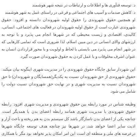
د: توسعه فنآوری ها و اطلاعات و ارتباطات در نتیجه شهر هوشمند
د: کاهش صدمات و آسیب های اجتماعی و فرعی در راستای عمل به شهر هوشمند
او همچنین حقوق شهروندی را حقوق اولیه شهروندان دانسته و افزود: حقوق
شهروندی عبارت است از حقوق اولیه شهروندان در فعالیت های اجتماعی، انسانی،
کالبدی، اقتصادی و زیست محیطی که در شهرها انجام می پذیرد و با توجه به
ارزشهای والای انسانی در دین مبین اسلام، لذا ضروری است که تمامی کارهایی که
در شهر انجام می پذیرد می بایستی با لحاظ و اولویت و با محور قراردادن انسان به
عنوان اشرف مخلوقات و با عمل کردن به حقوق شهروندان صورت گیرد.
این شهردار سابق جایگاه حقوق شهروندی را در مدیریت شهری اینگونه بیان میکند:
حقوق شهروندی از حق شهروندان نسبت به یکدیگر(همسایگان و شهروندان) تا حق
شهروندان نسبت به مدیریت شهری و در نهایت حق شهروندان نسبت دولت را
شامل می شود.
وظیفه شناس در مورد رابطه بین حقوق شهروندی و مدیریت شهری افزود: رابطه
حقوق شهروندی با مدیریت شهری همانند رابطه اعضای بدن با همدیگر است.
چنانچه یکی از اعضای بدن ناسازگار باشد کل سیستم بدن به هم ریخته و باعث آزار و
اذیت سایر اعضا خواهد شد، در شهرها نیز چنانچه هدف توسعه جایگاه شهرها
درعرصه های ملی و منطقه ای است این امر امکان پذیر نخواهد بود مگر با همکاری