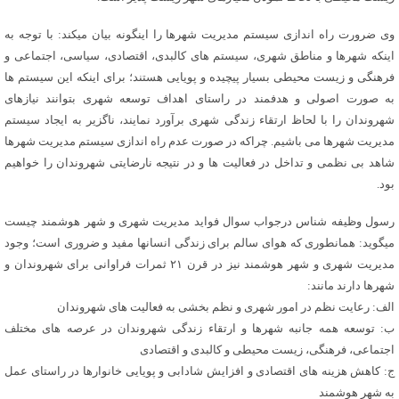
وی ضرورت راه اندازی سیستم مدیریت شهرها را اینگونه بیان میکند: با توجه به
اینکه شهرها و مناطق شهری، سیستم های کالبدی، اقتصادی، سیاسی، اجتماعی و
فرهنگی و زیست محیطی بسیار پیچیده و پویایی هستند؛ برای اینکه این سیستم ها
به صورت اصولی و هدفمند در راستای اهداف توسعه شهری بتوانند نیازهای
شهروندان را با لحاظ ارتقاء زندگی شهری برآورد نمایند، ناگزیر به ایجاد سیستم
مدیریت شهرها می باشیم. چراکه در صورت عدم راه اندازی سیستم مدیریت شهرها
شاهد بی نظمی و تداخل در فعالیت ها و در نتیجه نارضایتی شهروندان را خواهیم
بود.
رسول وظیفه شناس درجواب سوال فواید مدیریت شهری و شهر هوشمند چیست
میگوید: همانطوری که هوای سالم برای زندگی انسانها مفید و ضروری است؛ وجود
مدیریت شهری و شهر هوشمند نیز در قرن ۲۱ ثمرات فراوانی برای شهروندان و
شهرها دارند مانند:
الف: رعایت نظم در امور شهری و نظم بخشی به فعالیت های شهروندان
ب: توسعه همه جانبه شهرها و ارتقاء زندگی شهروندان در عرصه های مختلف
اجتماعی، فرهنگی، زیست محیطی و کالبدی و اقتصادی
ج: کاهش هزینه های اقتصادی و افزایش شادابی و پویایی خانوارها در راستای عمل
به شهر هوشمند