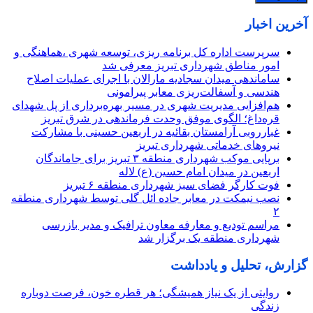
آخرین اخبار
سرپرست اداره کل برنامه ریزی، توسعه شهری ،هماهنگی و
امور مناطق شهرداری تبریز معرفی شد
ساماندهی میدان سجادیه مارالان با اجرای عملیات اصلاح
هندسی و آسفالت‌ریزی معابر پیرامونی
هم‌افزایی مدیریت شهری در مسیر بهره‌برداری از پل شهدای
قره‌داغ؛ الگوی موفق وحدت فرماندهی در شرق تبریز
غبارروبی آرامستان بقائیه در اربعین حسینی با مشارکت
نیروهای خدماتی شهرداری تبریز
برپایی موکب شهرداری منطقه ۳ تبریز برای جاماندگان
اربعین در میدان امام حسین (ع) لاله
فوت کارگر فضای سبز شهرداری منطقه ۶ تبریز
نصب نیمکت در معابر جاده ائل گلی توسط شهرداری منطقه
۲
مراسم تودیع و معارفه معاون ترافیک و مدیر بازرسی
شهرداری منطقه یک برگزار شد
گزارش، تحلیل و یادداشت
روایتی از یک نیاز همیشگی؛ هر قطره خون، فرصت دوباره
زندگی