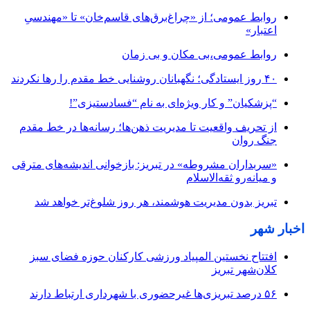
روابط عمومی؛ از «چراغ‌برق‌های قاسم‌خان» تا «مهندسیِ
اعتبار»
روابط عمومی،بی مکان و بی زمان
۴۰ روز ایستادگی؛ نگهبانان روشنایی خط مقدم را رها نکردند
“پزشکیان” و کار ویژه‌ای به نام “فسادستیزی”!
از تحریف واقعیت تا مدیریت ذهن‌ها؛ رسانه‌ها در خط مقدم
جنگ روان
«سربداران مشروطه» در تبریز: بازخوانی اندیشه‌های مترقی
و میانه‌رو ثقه‌الاسلام
تبریز بدون مدیریت هوشمند، هر روز شلوغ‌تر خواهد شد
اخبار شهر
افتتاح نخستین المپیاد ورزشی کارکنان حوزه فضای سبز
کلان‌شهر تبریز
۵۶ درصد تبریزی‌ها غیرحضوری با شهرداری ارتباط دارند