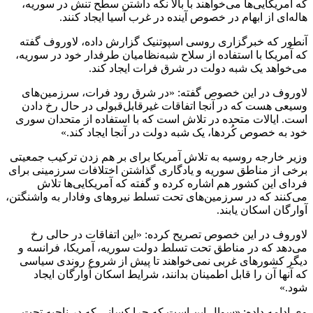
که آمریکایی‌ها می‌خواهند با بالا نگه داشتن سطح تنش در سوریه،
هاله‌ای از ابهام در خصوص آینده در غرب آسیا ایجاد کنند.
آنطور که خبرگزاری روسی اسپوتنیک گزارش داده، لاوروف گفته
که آمریکا با استفاده از سلاح شبه‌نظامیان طرفدار خود در سوریه،
می‌خواهد یک شبه دولت در شرق فرات ایجاد کند.
لاوروف در این خصوص گفته: «در شرق رود فرات، سرزمین‌های
وسیعی هست که در آنجا اتفاقات غیرقابل‌قبولی در حال رخ دادن
است. ایالات متحده در تلاش است که با استفاده از متحدان سوری
خود به خصوص کُردها، یک شبه دولت در آنجا ایجاد کند.»
وزیر خارجه روسیه به تلاش آمریکا برای بر هم زدن ترکیب جمعیتی
برخی از مناطق سوریه و یادگاری گذاشتن اختلافات سرزمینی برای
فردای این کشور هم اشاره کرده و گفته که آمریکایی‌ها تلاش
می‌کنند که در سرزمین‌های تحت تسلط نیروهای وفادار به واشنگتن،
آوارگان اسکان یابند.
لاوروف در این خصوص تصریح کرده: «این اتفاقات در حالی رخ
می‌دهد که در مناطق تحت تسلط دولت سوریه، آمریکا، فرانسه و
دیگر کشورهای غربی نمی‌خواهند تا پیش از شروع روندی سیاسی
که آنها آن را قابل اطمینان بدانند، شرایط اسکان آوارگان ایجاد
شود.»
وی ادامه داده: «سوال این است که چرا کسانی که در ناحیه تحت