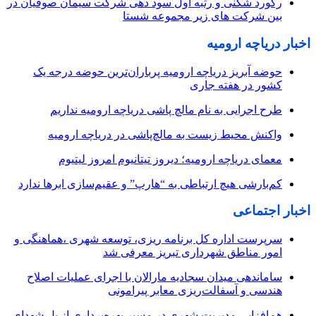
رکورد شکنی و رتبه اول سود دهی شرکت سیمان صوفیان در
بین شرکت های زیر مجموعه شستا
اخبار دریاچه ارومیه
حوضه آبریز دریاچه ارومیه پرباران‌ترین حوضه‌ درجه یک
کشور در هفته جاری
طرح اجرایی به نام مالچ پاشی دریاچه ارومیه نداریم
واکنش محیط زیست به مالچ‌پاشی در دریاچه ارومیه
معمای دریاچه ارومیه؛ دیروز تیتانیوم امروز لیتیوم
کم‌بارشی هیچ ارتباطی به “هارپ” و عقیم‌سازی ابرها ندارد
اخبار اجتماعی
سرپرست اداره کل برنامه ریزی، توسعه شهری ،هماهنگی و
امور مناطق شهرداری تبریز معرفی شد
ساماندهی میدان سجادیه مارالان با اجرای عملیات اصلاح
هندسی و آسفالت‌ریزی معابر پیرامونی
هم‌افزایی مدیریت شهری در مسیر بهره‌برداری از پل شهدای