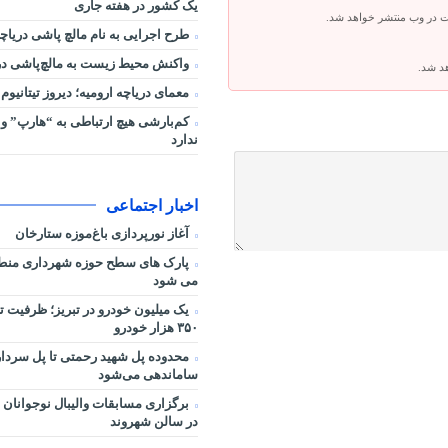
یک کشور در هفته جاری
ت در وب منتشر خواهد شد.
طرح اجرایی به نام مالچ پاشی دریاچه
واکنش محیط زیست به مالچ‌پاشی در 
هد شد.
معمای دریاچه ارومیه؛ دیروز تیتانیوم 
کم‌بارشی هیچ ارتباطی به “هارپ” و 
ندارد
اخبار اجتماعی
آغاز نورپردازی باغ‌موزه ستارخان
می شود
یک میلیون خودرو در تبریز؛ ظرفیت ت
۳۵۰ هزار خودرو
محدوده پل شهید رحمتی تا پل سردار
ساماندهی می‌شود
برگزاری مسابقات والیبال نوجوانان 
در سالن شهروند