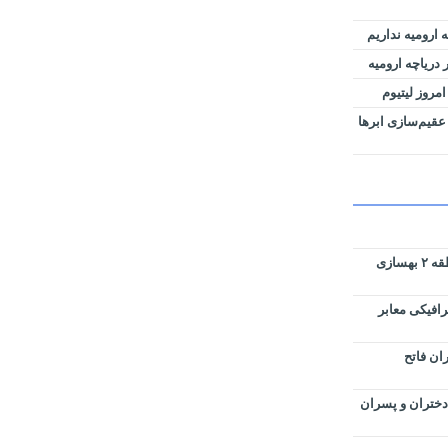
 ارومیه نداریم
دریاچه ارومیه
امروز لیتیوم
عقیم‌سازی ابرها
پارک های سطح حوزه شهرداری منطقه ۲ بهسازی
رافیکی معابر
ان فاتح
دختران و پسران