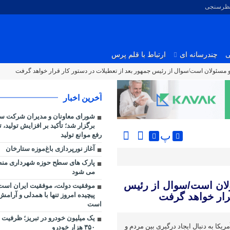
نظرسنجی
ی
چندرسانه ای
ارتباط با قلم پرس
م و مسئولان است/سوال از رئیس جمهور بعد از تعطیلات در دستور کار قرار خواهد گرفت
آخرین اخبار
شورای معاونان و مدیران شرکت س
برگزار شد؛ تأکید بر افزایش تولید،
پ
رفع موانع تولید
آغاز نورپردازی باغ‌موزه ستارخان
می شود
ئولان است/سوال از رئیس
موفقیت دولت، موفقیت ایران است/
پیچیده امروز تنها با همدلی و آرامش
قرار خواهد گرفت
است
یک میلیون خودرو در تبریز؛ ظرفیت ت
ریکا به دنبال ایجاد درگیری بین مردم و
۳۵۰ هزار خودرو