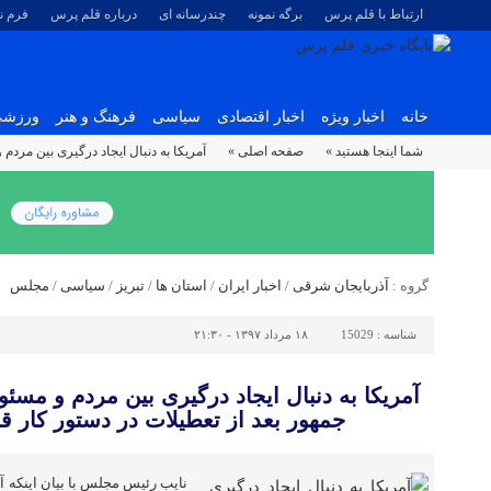
ارتباط با قلم پرس
برگه نمونه
چندرسانه ای
درباره قلم پرس
فرم 
خانه
اخبار ویژه
اخبار اقتصادی
سیاسی
فرهنگ و هنر
ورزش
شما اینجا هستید »
صفحه اصلی »
آمریکا به دنبال ایجاد درگیری بین مرد
گروه :
آذربایجان شرقی
/
اخبار ایران
/
استان ها
/
تبریز
/
سیاسی
/
مجلس
شناسه :
15029
۱۸ مرداد ۱۳۹۷ - ۲۱:۳۰
آمریکا به دنبال ایجاد درگیری بین مردم و مس
جمهور بعد از تعطیلات در دستور کار 
نایب رئیس مجلس با بیان اینکه آم