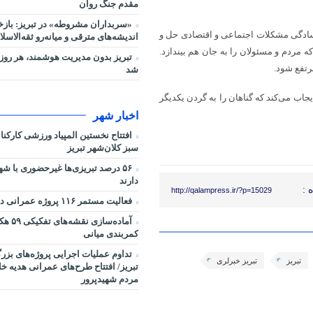
مقدم جنگ روان
«سربداران مشروطه» در تبریز: بازخ
 سادگی مشکلات اجتماعی و اقتصادی حل و
اندیشه‌های مترقی و میانه‌رو ثقه‌الاسلا
ه مردم و مسئولان را به جان هم بیندازد.
تبریز بدون مدیریت هوشمند، هر روز 
رتفع شود.
شد
ب می‌کند که گناهان را به گردن یکدیگر
اخبار شهر
افتتاح نخستین المپیاد ورزشی کارکن
سبز کلان‌شهر تبریز
۵۶ درصد تبریزی‌ها غیرحضوری با شه
دارند
 :
http://qalampress.ir/?p=15029
فعالیت مستمر ۱۱۶ پروژه عمرانی در شرایط جنگی
آماده‌سا
کمربندی میانی
تداوم عملیات اجرایی پروژه‌های بز
تبریز
تبریز خبرلری
تبریز/ افتتاح طرح‌های عمرانی هدیه خ
مردم شهیدپرور