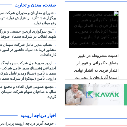
صنعت، معدن و تجارت
شورای معاونان و مدیران شرکت سی
برگزار شد؛ تأکید بر افزایش تولید، ت
رفع موانع تولید
آیین سوگواری اربعین حسینی و بزر
شهید انقلاب در شرکت سیمان صوفیان
انتصاب مدیر عامل شرکت سیمان صو
مشاور فرمانده سپاه عاشور در امور صنا
کارخانجات
اهمیت مشروطه در تغییر
منطق حکمرانی و عبور از
بازدید مدیرعامل شرکت سرمایه گذا
اجتماعی (شستا)، مدیر عامل شرکت س
اقتدار فردی به اقتدار نهادی
سیمان تأمین (سیتا) ومدیرعامل شرک
است/ آذربایجان با محوریت
دارویی تأمین (تیپیکو) از شرکت سیما
تبریز کانون نهادسازی و
مجمع عمومی فوق العاده و مجمع ع
سالیانه صاحبان سهام شرکت سیمان ص
عقلانیت در تاریخ معاصر ایران
گردید.
است
اخبار دریاچه ارومیه
حوضه آبریز دریاچه ارومیه پرباران‌ت