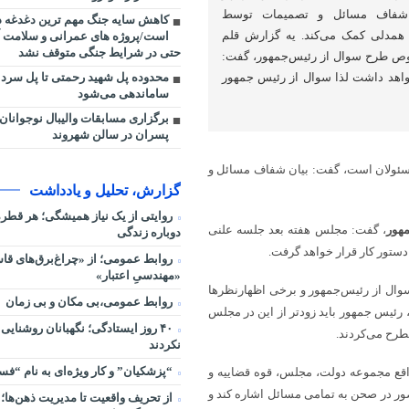
 شفاف مسائل و تصمیمات توسط
کاهش سایه جنگ مهم ‌ترین دغدغه 
 همدلی کمک می‌کند. یه گزارش قلم
است/پروژه ‌های عمرانی و سلامت 
حتی در شرایط جنگی متوقف نشد
ص طرح سوال از رئیس‌جمهور، گفت:
محدوده پل شهید رحمتی تا پل سردا
اهد داشت لذا سوال از رئیس جمهور
ساماندهی می‌شود
برگزاری مسابقات والیبال نوجوانان
پسران در سالن شهروند
و مسئولان است، گفت: بیان شفاف مسائل و
گزارش، تحلیل و یادداشت
روایتی از یک نیاز همیشگی؛ هر قط
هور
، گفت: مجلس هفته بعد جلسه علنی
دوباره زندگی
دستور کار قرار خواهد گرفت.
روابط عمومی؛ از «چراغ‌برق‌های قاس
«مهندسیِ اعتبار»
وال از رئیس‌جمهور و برخی اظهارنظرها
روابط عمومی،بی مکان و بی زمان
 رئیس جمهور باید زودتر از این در مجلس
۴۰ روز ایستادگی؛ نگهبانان روشنایی
طرح می‌کردند.
نکردند
“پزشکیان” و کار ویژه‌ای به نام “ف
اقع مجموعه‌ دولت، مجلس، قوه قضاییه و
ور در صحن به تمامی مسائل اشاره کند و
از تحریف واقعیت تا مدیریت ذهن‌ها؛ 