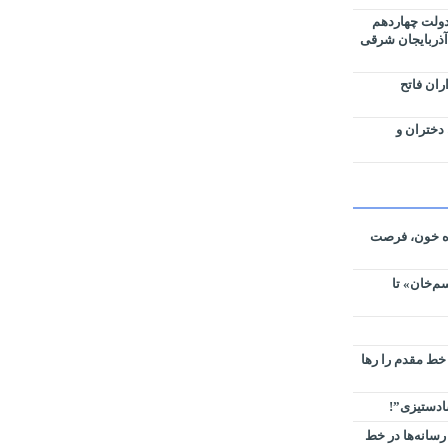
دولت چهاردهم
آذربایجان شرقی
ران فاتح
 دختران و
ره خون، فرصت
م‌خان» تا
 خط مقدم را رها
سادستیزی”!
رسانه‌ها در خط