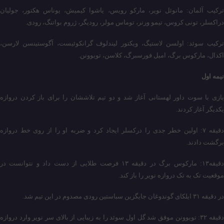
ترکیب آلمان: مانوئل نویر، مارکو رویس، یاشوا کیمیش، یوناس هکتور، جولیان
دراکسلر، تونی کروس، تیمو ورنر، توماس مولر، رودیگر، ژروم بواتنگ، رودی.
ترکیب سوئد: اولسن لاستیگ، ویکتور لیندلوف گرانکوئیست، آگوستینسن لارسن،
اکدال، مارکوس برگ، امیل فورسبرگ، کلاسن، تویوونن.
نیمه اول
بازی با سوت داور لهستانی آغاز شد و دو تیم تلاششان را برای باز کردن دروازه
یکدیگر آغاز کردند.
دقیقه ۷: اولین خطر جدی را درکسلر ایجاد کرد و ضربه او را از روی خط دروازه
برگشت دادند.
دقیقه۱۳: مارکوس برگ در دقیقه ۱۳ فرصت طلایی از دست داد و نتوانست در
موقعیت تک به تک دروازه نویر را باز کند.
در دقیقه ۳۱ ایلکای گوندوغان جایگزین سباستین رودی مصدوم در این تیم شد.
دقیقه ۳۲: تویوونن موفق شد گل اول سوئد را به زیبایی از بالای سر نویر وارد دروازه