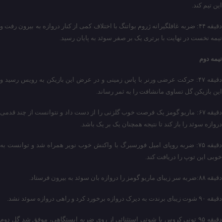
این تیم کند.
دقیقه ۴۴: ضربه غافلگیرانه ژروم بواتنگ با اختلاف کمی از کنار دروازه به بیرون رفت و
نیمه نخست در نهایت با برتری یک بر صفر سوئد به پایان رسید.
نیمه دوم
دقیقه ۴۷: حرکت عرضی ورنر با پاس زمینی و در عرض این بازیکن به رویس رسید و
این بازیکن گل تساوی مانشافت را به ثمر رساند.
دقیقه ۶۷: ماریو گومز یک فرصت خوب گلزنی را از دست داد و نتوانست از چند قدمی
دروازه سوئد را باز کند تا نتیجه همچنان یک بر یک باشد.
دقیقه ۷۵: ضربه روپای امیل فورسبرگ با واکنش خوب نویر همراه شد و توانست به
خوبی این توپ را دریافت کند.
دقیقه ۸۸:‌ضربه سر زیبای ماریو گومز را دروازه بان سوئد به بیرون فرستاد.
دقیقه ۹۰ شوت زیبای برندت به دیرک دروازه برخورد کرد و راهی دروازه سوئد نشد.
دقیقه ۹۵ تونی کروس با شوتی استثنائی از روی ضربه ایستگاهی، موفق شد گل دوم