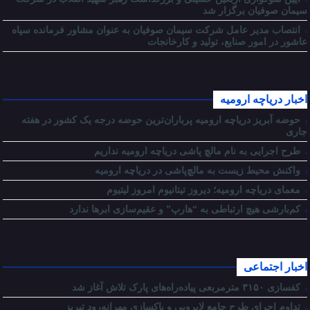
سیمان صوفیان برگزار شد
انتصاب مدیر عامل شرکت سیمان صوفیان به عنوان مشاور فرمانده سپاه
عاشور در امور صنایع، تولید و کارخانجات
اخبار دریاچه ارومیه
حوضه آبریز دریاچه ارومیه پرباران‌ترین حوضه‌ درجه یک کشور در هفته
جاری
طرح اجرایی به نام مالچ پاشی دریاچه ارومیه نداریم
واکنش محیط زیست به مالچ‌پاشی در دریاچه ارومیه
معمای دریاچه ارومیه؛ دیروز تیتانیوم امروز لیتیوم
کم‌بارشی هیچ ارتباطی به “هارپ” و عقیم‌سازی ابرها ندارد
اخبار اجتماعی
کفسازی ۳۱۵۰ مترمربعی پیاده‌راه‌های پارک تلاش آغاز شد
تداوم اجرای طرح جامع لایروبی و پاکسازی مهرانه‌رود تبریز