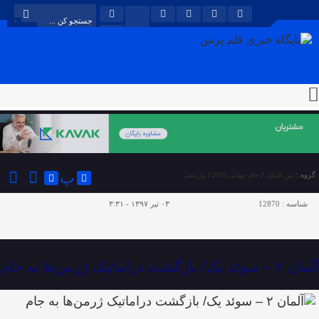
پ
گروه :
بین الملل
/
جام جهانی 2018
/
ورزشی
شناسه :
12870
۰۳ تیر ۱۳۹۷ - ۳:۳۱
آلمان ۲ – سوئد یک/ بازگشت دراماتیک ژرمن‌ها به جام