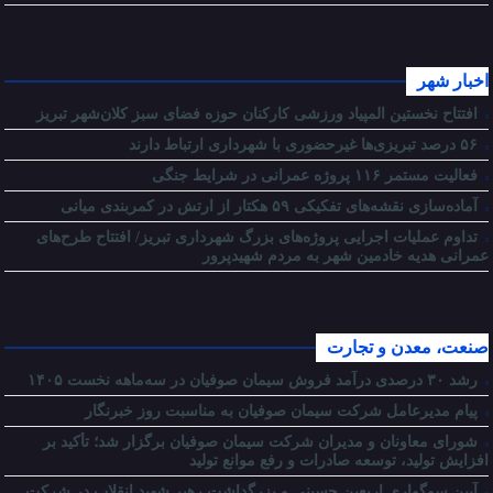
اخبار شهر
افتتاح نخستین المپیاد ورزشی کارکنان حوزه فضای سبز کلان‌شهر تبریز
۵۶ درصد تبریزی‌ها غیرحضوری با شهرداری ارتباط دارند
فعالیت مستمر ۱۱۶ پروژه عمرانی در شرایط جنگی
آماده‌سازی نقشه‌های تفکیکی ۵۹ هکتار از ارتش در کمربندی میانی
تداوم عملیات اجرایی پروژه‌های بزرگ شهرداری تبریز/ افتتاح طرح‌های
عمرانی هدیه خادمین شهر به مردم شهیدپرور
صنعت، معدن و تجارت
رشد ۳۰ درصدی درآمد فروش سیمان صوفیان در سه‌ماهه نخست ۱۴۰۵
پیام مدیرعامل شرکت سیمان صوفیان به مناسبت روز خبرنگار
شورای معاونان و مدیران شرکت سیمان صوفیان برگزار شد؛ تأکید بر
افزایش تولید، توسعه صادرات و رفع موانع تولید
آیین سوگواری اربعین حسینی و بزرگداشت رهبر شهید انقلاب در شرکت