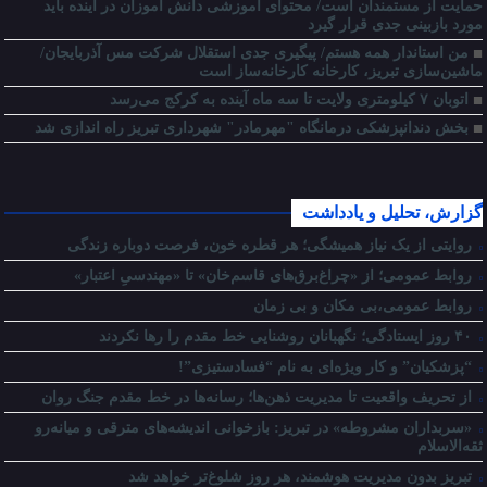
حمایت از مستمندان است/ محتوای آموزشی دانش آموزان در آینده باید
مورد بازبینی جدی قرار گیرد
من استاندار همه هستم/ پیگیری جدی استقلال شرکت مس آذربایجان/
ماشین‌سازی تبریز، کارخانه کارخانه‌ساز است
اتوبان ۷ کیلومتری ولایت تا سه ماه آینده به کرکج می‌رسد
بخش دندانپزشکی درمانگاه "مهرمادر" شهرداری تبریز راه اندازی شد
گزارش، تحلیل و یادداشت
روایتی از یک نیاز همیشگی؛ هر قطره خون، فرصت دوباره زندگی
روابط عمومی؛ از «چراغ‌برق‌های قاسم‌خان» تا «مهندسیِ اعتبار»
روابط عمومی،بی مکان و بی زمان
۴۰ روز ایستادگی؛ نگهبانان روشنایی خط مقدم را رها نکردند
“پزشکیان” و کار ویژه‌ای به نام “فسادستیزی”!
از تحریف واقعیت تا مدیریت ذهن‌ها؛ رسانه‌ها در خط مقدم جنگ روان
«سربداران مشروطه» در تبریز: بازخوانی اندیشه‌های مترقی و میانه‌رو
ثقه‌الاسلام
تبریز بدون مدیریت هوشمند، هر روز شلوغ‌تر خواهد شد