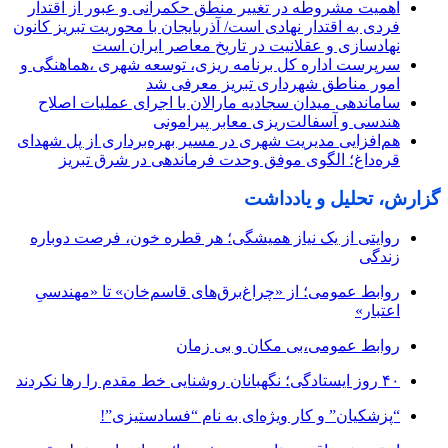
اهمیت مشروطه در تغییر منطق حکمرانی و عبور از اقتدار
فردی به اقتدار نهادی است/ آذربایجان با محوریت تبریز کانون
نهادسازی و عقلانیت در تاریخ معاصر ایران است
سرپرست اداره کل برنامه ریزی، توسعه شهری ،هماهنگی و
امور مناطق شهرداری تبریز معرفی شد
ساماندهی میدان سجادیه مارالان با اجرای عملیات اصلاح
هندسی و آسفالت‌ریزی معابر پیرامونی
هم‌افزایی مدیریت شهری در مسیر بهره‌برداری از پل شهدای
قره‌داغ؛ الگوی موفق وحدت فرماندهی در شرق تبریز
گزارش، تحلیل و یادداشت
روایتی از یک نیاز همیشگی؛ هر قطره خون، فرصت دوباره
زندگی
روابط عمومی؛ از «چراغ‌برق‌های قاسم‌خان» تا «مهندسیِ
اعتبار»
روابط عمومی،بی مکان و بی زمان
۴۰ روز ایستادگی؛ نگهبانان روشنایی خط مقدم را رها نکردند
“پزشکیان” و کار ویژه‌ای به نام “فسادستیزی”!