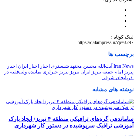
لینک کوتاه :
https://qalampress.ir/?p=3297
برچسب ها
Iran News
آیت‌الله محسن مجتهد شبستری
اخبار
اخبار ایران
اخبار
تبریز
امام جمعه تبریز
ایران
تبریز
تبریز خبرلری
نماینده ولی‌فقیه در
آذربایجان شرقی
نوشته های مشابه
ساماندهی گره‌های ترافیکی منطقه ۴ تبریز/ ایجاد پارک
آموزشی ترافیک سرپوشیده در دستور کار شهرداری