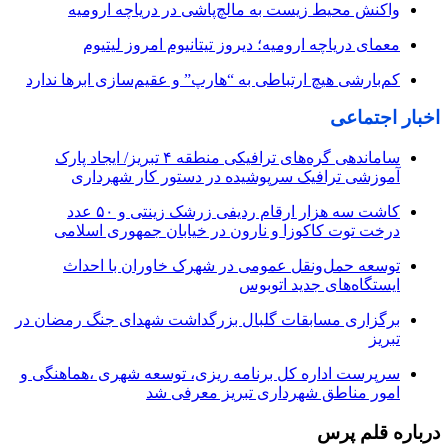
واکنش محیط زیست به مالچ‌پاشی در دریاچه ارومیه
معمای دریاچه ارومیه؛ دیروز تیتانیوم امروز لیتیوم
کم‌بارشی هیچ ارتباطی به “هارپ” و عقیم‌سازی ابرها ندارد
اخبار اجتماعی
ساماندهی گره‌های ترافیکی منطقه ۴ تبریز/ ایجاد پارک
آموزشی ترافیک سرپوشیده در دستور کار شهرداری
کاشت سه هزار ارقام ردیفی زرشک زینتی و ۵۰ عدد
درخت توت کاکوزا و نارون در خیابان جمهوری اسلامی
توسعه حمل‌ونقل عمومی در شهرک خاوران با احداث
ایستگاه‌های جدید اتوبوس
برگزاری مسابقات گلبال بزرگداشت شهدای جنگ رمضان در
تبریز
سرپرست اداره کل برنامه ریزی، توسعه شهری ،هماهنگی و
امور مناطق شهرداری تبریز معرفی شد
درباره قلم پرس