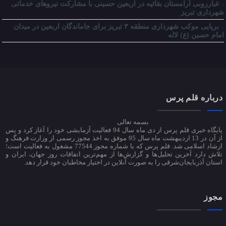
غبارروبی آرامستان بقائیه در اربعین حسینی با مشارکت نیروهای خدماتی
شهرداری تبریز
برپایی موکب شهرداری منطقه ۳ تبریز برای جاماندگان اربعین در میدان
امام حسین (ع) لاله
درباره قلم پرس
بسمه تعالی
پایگاه خبری قلم پرس از دی ماه سال 94 فعالیت آزمایشی خود را آغاز کرد و پس
از آن در 13 اردیبهشت ماه سال 95 موفق به اخذ مجوز رسمی از وزارت فرهنگ و
ارشاد اسلامی شد. قلم پرس که با شماره مجوز 77544 مشغول به فعالیت است؛
تلاش دارد آخرین تحلیل‌ها و گزارش‌ها از مهم‌ترین اتفاقات روز جهان، ایران و
استان آذربایجان‌شرقی را به صورت آنلاین در اختیار مخاطبان خود قرار دهد.
مجوز