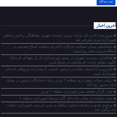
آخرین اخبار
سرپرست اداره کل برنامه ریزی، توسعه شهری ،هماهنگی و امور مناطق
شهرداری تبریز معرفی شد
ساماندهی میدان سجادیه مارالان با اجرای عملیات اصلاح هندسی و
آسفالت‌ریزی معابر پیرامونی
هم‌افزایی مدیریت شهری در مسیر بهره‌برداری از پل شهدای قره‌داغ؛
الگوی موفق وحدت فرماندهی در شرق تبریز
غبارروبی آرامستان بقائیه در اربعین حسینی با مشارکت نیروهای خدماتی
شهرداری تبریز
برپایی موکب شهرداری منطقه ۳ تبریز برای جاماندگان اربعین در میدان
امام حسین (ع) لاله
فوت کارگر فضای سبز شهرداری منطقه ۶ تبریز
نصب نیمکت در معابر جاده ائل گلی توسط شهرداری منطقه ۲
مراسم تودیع و معارفه معاون ترافیک و مدیر بازرسی شهرداری منطقه
یک برگزار شد