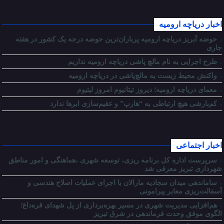
اخبار دریاچه ارومیه
حوضه آبریز دریاچه ارومیه پرباران‌ترین حوضه‌ درجه یک کشور در هفته
جاری
طرح اجرایی به نام مالچ پاشی دریاچه ارومیه نداریم
واکنش محیط زیست به مالچ‌پاشی در دریاچه ارومیه
معمای دریاچه ارومیه؛ دیروز تیتانیوم امروز لیتیوم
کم‌بارشی هیچ ارتباطی به “هارپ” و عقیم‌سازی ابرها ندارد
اخبار اجتماعی
سرپرست اداره کل برنامه ریزی، توسعه شهری ،هماهنگی و امور مناطق
شهرداری تبریز معرفی شد
ساماندهی میدان سجادیه مارالان با اجرای عملیات اصلاح هندسی و
آسفالت‌ریزی معابر پیرامونی
هم‌افزایی مدیریت شهری در مسیر بهره‌برداری از پل شهدای قره‌داغ؛
الگوی موفق وحدت فرماندهی در شرق تبریز