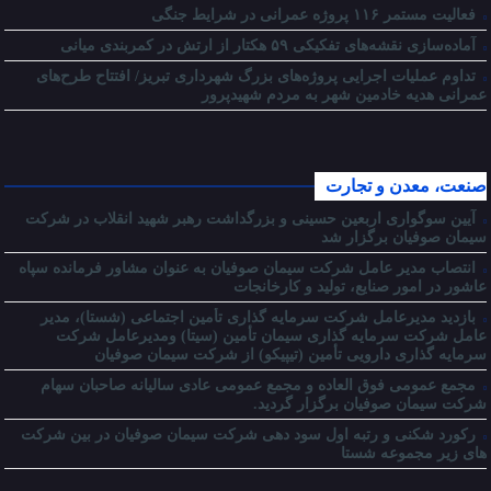
فعالیت مستمر ۱۱۶ پروژه عمرانی در شرایط جنگی
آماده‌سازی نقشه‌های تفکیکی ۵۹ هکتار از ارتش در کمربندی میانی
تداوم عملیات اجرایی پروژه‌های بزرگ شهرداری تبریز/ افتتاح طرح‌های
عمرانی هدیه خادمین شهر به مردم شهیدپرور
صنعت، معدن و تجارت
آیین سوگواری اربعین حسینی و بزرگداشت رهبر شهید انقلاب در شرکت
سیمان صوفیان برگزار شد
انتصاب مدیر عامل شرکت سیمان صوفیان به عنوان مشاور فرمانده سپاه
عاشور در امور صنایع، تولید و کارخانجات
بازدید مدیرعامل شرکت سرمایه گذاری تأمین اجتماعی (شستا)، مدیر
عامل شرکت سرمایه گذاری سیمان تأمین (سیتا) ومدیرعامل شرکت
سرمایه گذاری دارویی تأمین (تیپیکو) از شرکت سیمان صوفیان
مجمع عمومی فوق العاده و مجمع عمومی عادی سالیانه صاحبان سهام
شرکت سیمان صوفیان برگزار گردید.
رکورد شکنی و رتبه اول سود دهی شرکت سیمان صوفیان در بین شرکت
های زیر مجموعه شستا