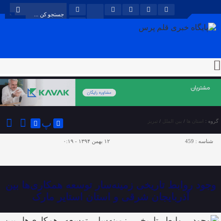
پ
گروه :
استان ها
/
بین الملل
/
تبریز
شناسه :
459
۱۲ بهمن ۱۳۹۴ - ۰:۱۹
وجود روابط تاریخی زمینه‌سار توسعه همکاری‌ها بین
آذربایجان شرقی و استان استایر مارک