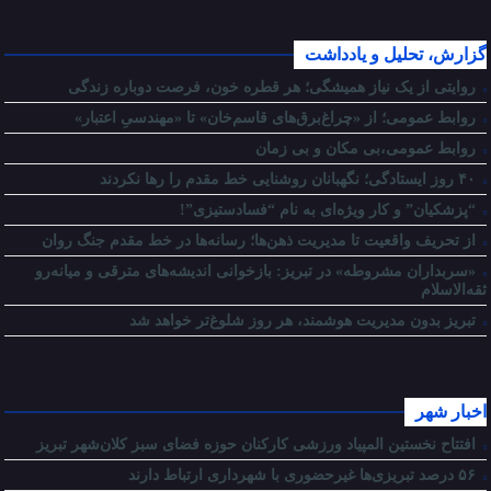
گزارش، تحلیل و یادداشت
روایتی از یک نیاز همیشگی؛ هر قطره خون، فرصت دوباره زندگی
روابط عمومی؛ از «چراغ‌برق‌های قاسم‌خان» تا «مهندسیِ اعتبار»
روابط عمومی،بی مکان و بی زمان
۴۰ روز ایستادگی؛ نگهبانان روشنایی خط مقدم را رها نکردند
“پزشکیان” و کار ویژه‌ای به نام “فسادستیزی”!
از تحریف واقعیت تا مدیریت ذهن‌ها؛ رسانه‌ها در خط مقدم جنگ روان
«سربداران مشروطه» در تبریز: بازخوانی اندیشه‌های مترقی و میانه‌رو
ثقه‌الاسلام
تبریز بدون مدیریت هوشمند، هر روز شلوغ‌تر خواهد شد
اخبار شهر
افتتاح نخستین المپیاد ورزشی کارکنان حوزه فضای سبز کلان‌شهر تبریز
۵۶ درصد تبریزی‌ها غیرحضوری با شهرداری ارتباط دارند