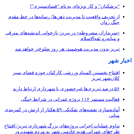
“پزشکیان” و کار ویژه‌ای به نام “فسادستیزی”!
از تحریف واقعیت تا مدیریت ذهن‌ها؛ رسانه‌ها در خط مقدم
جنگ روان
«سربداران مشروطه» در تبریز: بازخوانی اندیشه‌های مترقی
و میانه‌رو ثقه‌الاسلام
تبریز بدون مدیریت هوشمند، هر روز شلوغ‌تر خواهد شد
اخبار شهر
افتتاح نخستین المپیاد ورزشی کارکنان حوزه فضای سبز
کلان‌شهر تبریز
۵۶ درصد تبریزی‌ها غیرحضوری با شهرداری ارتباط دارند
فعالیت مستمر ۱۱۶ پروژه عمرانی در شرایط جنگی
آماده‌سازی نقشه‌های تفکیکی ۵۹ هکتار از ارتش در کمربندی
میانی
تداوم عملیات اجرایی پروژه‌های بزرگ شهرداری تبریز/ افتتاح
طرح‌های عمرانی هدیه خادمین شهر به مردم شهیدپرور