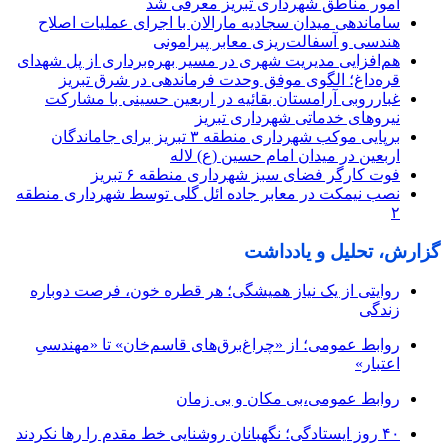
امور مناطق شهرداری تبریز معرفی شد
ساماندهی میدان سجادیه مارالان با اجرای عملیات اصلاح
هندسی و آسفالت‌ریزی معابر پیرامونی
هم‌افزایی مدیریت شهری در مسیر بهره‌برداری از پل شهدای
قره‌داغ؛ الگوی موفق وحدت فرماندهی در شرق تبریز
غبارروبی آرامستان بقائیه در اربعین حسینی با مشارکت
نیروهای خدماتی شهرداری تبریز
برپایی موکب شهرداری منطقه ۳ تبریز برای جاماندگان
اربعین در میدان امام حسین (ع) لاله
فوت کارگر فضای سبز شهرداری منطقه ۶ تبریز
نصب نیمکت در معابر جاده ائل گلی توسط شهرداری منطقه
۲
گزارش، تحلیل و یادداشت
روایتی از یک نیاز همیشگی؛ هر قطره خون، فرصت دوباره
زندگی
روابط عمومی؛ از «چراغ‌برق‌های قاسم‌خان» تا «مهندسیِ
اعتبار»
روابط عمومی،بی مکان و بی زمان
۴۰ روز ایستادگی؛ نگهبانان روشنایی خط مقدم را رها نکردند