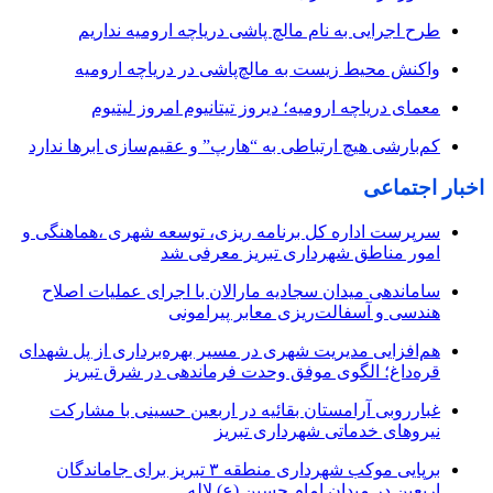
طرح اجرایی به نام مالچ پاشی دریاچه ارومیه نداریم
واکنش محیط زیست به مالچ‌پاشی در دریاچه ارومیه
معمای دریاچه ارومیه؛ دیروز تیتانیوم امروز لیتیوم
کم‌بارشی هیچ ارتباطی به “هارپ” و عقیم‌سازی ابرها ندارد
اخبار اجتماعی
سرپرست اداره کل برنامه ریزی، توسعه شهری ،هماهنگی و
امور مناطق شهرداری تبریز معرفی شد
ساماندهی میدان سجادیه مارالان با اجرای عملیات اصلاح
هندسی و آسفالت‌ریزی معابر پیرامونی
هم‌افزایی مدیریت شهری در مسیر بهره‌برداری از پل شهدای
قره‌داغ؛ الگوی موفق وحدت فرماندهی در شرق تبریز
غبارروبی آرامستان بقائیه در اربعین حسینی با مشارکت
نیروهای خدماتی شهرداری تبریز
برپایی موکب شهرداری منطقه ۳ تبریز برای جاماندگان
اربعین در میدان امام حسین (ع) لاله