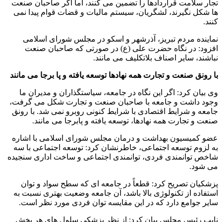
تجار سلامت قراردادها را تضمین می کنند، اما اگر صاحبان صنعت
ها شکل نگیرند، لشگریان، سیستم مالیات و قضات قوام پیدا نمی
کنند.
نماینده مردم تبریز، آذرشهر و اسکو در مجلس شورای اسلامی
افزود: در نگاه حضرت علی (ع) در صورتی که صاحبان صنعت
نباشند، سایر اصناف بلاتکلیف می مانند.
با رونق صنعت و تجارت همه نهادها توسعه یافته و پا برجا می مانند
وی بیان کرد: اگر این نگاه در جامعه، سیاستگذاران و مدیران ما
وجود داشت و جامعه با صاحبان صنعت و تجارت شکل می گرفت،
جامعه و شرایط اقتصادی با شرایط کنونی روبرو نمی شد. با رونق
صنعت و تجارت همه نهادها، توسعه یافته و پابرجا می مانند.
عضو کمیسیون بهداشت و درمان مجلس شورای اسلامی با اشاره
به لزوم توسعه اجتماعی، خاطرنشان کرد: توسعه اجتماعی با سه
شاخص توانمندی فردی، توانمندی اجتماعی و ساخت اداری سنجیده
می شود.
پزشکیان تصریح کرد: قطعاً در جامعه ای که سطح سواد و توان
استفاده از تکنولوژی بالا باشد، آن جامعه وضعیت بهتری نسبت به
سایر جوامع دارد که در این مقایسه توان فردی مورد نظر است.
نایب رئیس مجلس بیان کرد: از نظر پزشکی سلول های هر بخش