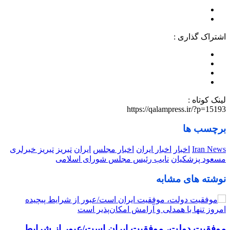
اشتراک گذاری :
لینک کوتاه :
https://qalampress.ir/?p=15193
برچسب ها
Iran News
اخبار
اخبار ایران
اخبار مجلس
ایران
تبریز
تبریز خبرلری
مسعود پزشکیان
نایب رئیس مجلس شورای اسلامی
نوشته های مشابه
موفقیت دولت، موفقیت ایران است/عبور از شرایط