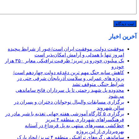
آخرین اخبار
موفقیت دولت، موفقیت ایران است/عبور از شرایط پیچیده
امروز تنها با همدلی و آرامش امکان‌پذیر است
یک میلیون خودرو در تبریز؛ ظرفیت ترافیکی معابر ۳۵۰ هزار
خودرو
کاهش سایه جنگ مهم ‌ترین دغدغه دولت چهاردهم است/
پروژه ‌های عمرانی و سلامت آذربایجان شرقی حتی در
شرایط جنگی متوقف نشد
محدوده پل شهید رحمتی تا پل سرداران فاتح ساماندهی
می‌شود
برگزاری مسابقات والیبال نوجوانان دختران و پسران در
سالن شهروند
برگزاری ۵ کارگاه آموزشی هفته جهانی تغذیه با شیر مادر در
فرهنگسراهای شهرداری منطقه ۴ تبریز
خط‌کشی مسیرهای منتهی به پل قره‌داغ در آستانه
بهره‌برداری از این پروژه
ساماندهی گره‌های ترافیکی منطقه ۴ تبریز/ ایجاد پارک