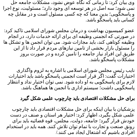
وی بیان کرد: تا زمانی که نگاه عوض نشود، مشکلات جامعه حل
نمی شود؛ سه اصل در هر توسعه ای وجود دارد؛ مسئولیت، نوع اجرا
و پاسخگویی؛ بدین معنا که چه کسی مسئول است و در مقابل چه
کسانی باید پاسخگو باشد.
عضو کمیسیون بهداشت و درمان مجلس شورای اسلامی تاکید کرد:
در صورتی که انجمنی وظیفه ای برای ارائه خدمات دارد، در انجام
وظیفه کوتاهی کند، باید مجازات شود. می توان انجمن ها و تشکل ها
را مسئول بازار بخشی از تامین نیازهای مردم قرار داد تا از این
طریق این افراد نیاز جامعه را تامین کرده و در صورت بروز
مشکلات پاسخگو باشد.
نایب رئیس مجلس شورای اسلامی با اشاره به لزوم واگذاری
اختیارات گفت: اگر قرار است انجمنی پاسخگو باشد باید اختیارات
لازم برای پاسخگویی به او داده شود. نمی توان اختیار نداد و انتظار
پاسخگویی داشت؛ سیستم اداری با انجمن ها هماهنگ باشد.
بر
ای حل مشکلات اقتصادی باید چارچوب علمی شکل گیرد
پزشکیان با بیان اینکه برای حل مشکلات اقتصادی باید چارچوب
علمی شکل بگیرد، اظهار کرد: اختیار هر استان و صنف در دست
خودش قرار گیرد؛ جامعه، دولت، مجلس، قوه قضائیه باید برای
رونق صنعت و تجارت با تمام توان تلاش کنند. همه باید در استخدام
افرادی باشیم که اشتغال ایجاد می کنند./