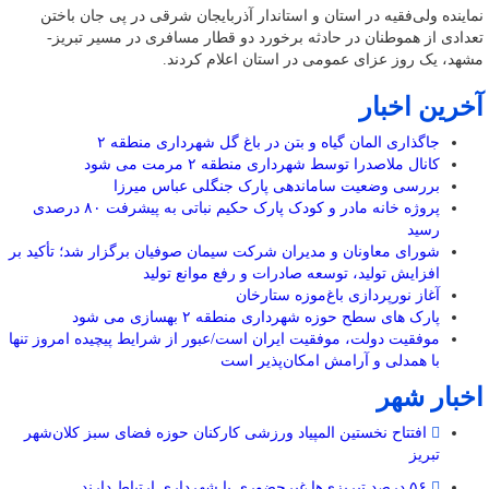
نماینده ولی‌فقیه در استان و استاندار آذربایجان ‌شرقی در پی جان باختن
تعدادی از هموطنان در حادثه برخورد دو قطار مسافری در مسیر تبریز-
مشهد، یک روز عزای عمومی در استان اعلام کردند.
آخرین اخبار
جاگذاری المان گیاه و بتن در باغ گل شهرداری منطقه ۲
کانال ملاصدرا توسط شهرداری منطقه ۲ مرمت می شود
بررسی وضعیت ساماندهی پارک جنگلی عباس میرزا
پروژه خانه مادر و کودک پارک حکیم نباتی به پیشرفت ۸۰ درصدی
رسید
شورای معاونان و مدیران شرکت سیمان صوفیان برگزار شد؛ تأکید بر
افزایش تولید، توسعه صادرات و رفع موانع تولید
آغاز نورپردازی باغ‌موزه ستارخان
پارک های سطح حوزه شهرداری منطقه ۲ بهسازی می شود
موفقیت دولت، موفقیت ایران است/عبور از شرایط پیچیده امروز تنها
با همدلی و آرامش امکان‌پذیر است
اخبار شهر
افتتاح نخستین المپیاد ورزشی کارکنان حوزه فضای سبز کلان‌شهر
تبریز
۵۶ درصد تبریزی‌ها غیرحضوری با شهرداری ارتباط دارند