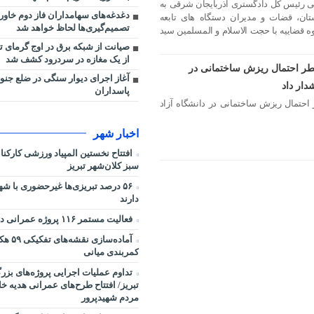
 رئیس کل دادگستری آذربایجان شرقی به
دغدغه‌های سهامداران فاز دوم خاور
ان، قضات و مدیران دستگاه های تابعه
تصمیم‌گیری‌ها لحاظ خواهد شد
ه قضاییه با حجت الاسلام و المسلمین سید
از یک مغازه در سردرود کشف شد
طر احتمال ریزش ساختمانی در
آغاز اجرای دیوار سنگی در ضلع جنوب
دار داد
پاسداران
احتمال ریزش ساختمانی در دانشگاه آزاد
اخبار شهر
افتتاح نخستین المپیاد ورزشی کارکن
سبز کلان‌شهر تبریز
۵۶ درصد تبریزی‌ها غیرحضوری با شه
دارند
فعالیت مستمر ۱۱۶ پروژه عمرانی در شرایط جنگی
آماده‌سا
کمربندی میانی
تداوم عملیات اجرایی پروژه‌های بز
تبریز/ افتتاح طرح‌های عمرانی هدیه خ
مردم شهیدپرور