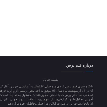
درباره قلم پرس
بسمه تعالی
پایگاه خبری قلم پرس از دی ماه سال 94 فعالیت آزمایشی خود ر
آن در 13 اردیبهشت ماه سال 95 موفق به اخذ مجوز رسمی از وزارت
اسلامی شد. قلم پرس که با شماره مجوز 77544 مشغول به 
آخرین تحلیل‌ها و گزارش‌ها از مهم‌ترین اتفاقات روز جهان، ایران
آذربایجان‌شرقی را به صورت آنلاین در اختیار مخاطبان خود قرار دهد.