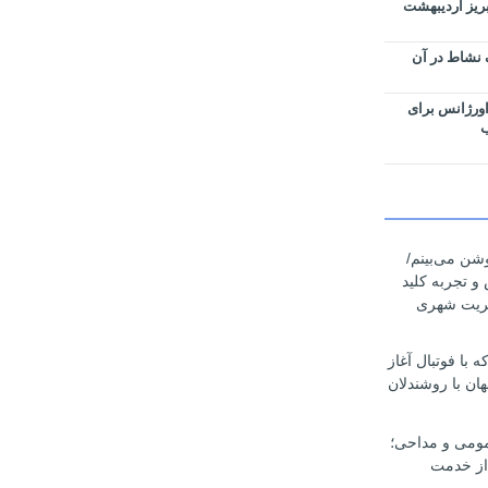
بریز اردیبهشت
 نشاط در آن
اورژانس برای
ب
وشن می‌بینم/
 و تجربه کلید
یریت شهری
با فوتبال آغاز
ان با روشندلان
مومی و مداحی؛
از خدمت