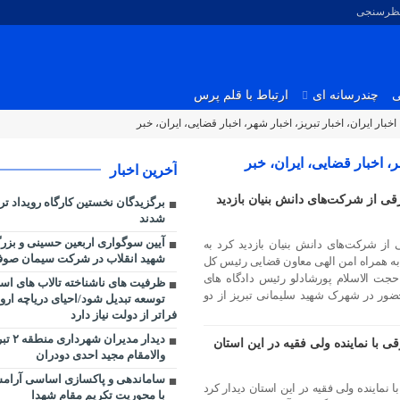
نظرسنجی
ی
چندرسانه ای
ارتباط با قلم پرس
اخبار شهر، اخبار قضایی، ایران، خبر
آخرین اخبار
قی از شرکت‌های دانش بنیان بازدید
برگزیدگان نخستین کارگاه رویداد تر
شدند
آیین سوگواری اربعین حسینی و بزر
 از شرکت‌های دانش بنیان بازدید کرد به
شهید انقلاب در شرکت سیمان صوفی
به همراه امن الهی معاون قضایی رئیس کل
جت الاسلام پورشادلو رئیس دادگاه های
ظرفیت‌ های ناشناخته تالاب‌ های ا
ضور در شهرک شهید سلیمانی تبریز از دو
توسعه تبدیل شود/احیای دریاچه ارو
فراتر از دولت نیاز دارد
دیدار م
 با نماینده ولی فقیه در این استان
والامقام مجید احدی دودران
ساماندهی و پاکسازی اساسی آرامستا
نماینده ولی فقیه در این استان دیدار کرد
با محوریت تکریم مقام شهدا