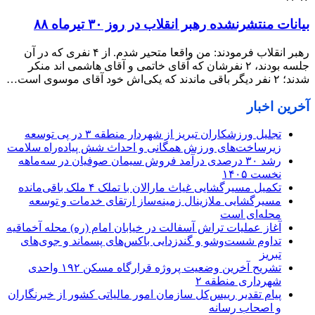
بیانات منتشرنشده رهبر انقلاب در روز ۳۰ تیرماه ۸۸
رهبر انقلاب فرمودند: من واقعا متحیر شدم. از ۴ نفری که در آن
جلسه بودند، ۲ نفرشان که آقای خاتمی و آقای هاشمی اند منکر
شدند؛ ۲ نفر دیگر باقی ماندند که یکی‌اش خود آقای موسوی است…
آخرین اخبار
تجلیل ورزشکاران تبریز از شهردار منطقه ۳ در پی توسعه
زیرساخت‌های ورزش همگانی و احداث شش پیاده‌راه سلامت
رشد ۳۰ درصدی درآمد فروش سیمان صوفیان در سه‌ماهه
نخست ۱۴۰۵
تکمیل مسیرگشایی غیاث مارالان با تملک ۴ ملک باقی‌مانده
مسیرگشایی ملازینال زمینه‌ساز ارتقای خدمات و توسعه
محله‌ای است
آغاز عملیات تراش آسفالت در خیابان امام (ره) محله آخماقیه
تداوم شست‌وشو و گندزدایی باکس‌های پسماند و جوی‌های
تبریز
تشریح آخرین وضعیت پروژه قرارگاه مسکن ۱۹۲ واحدی
شهرداری منطقه ۲
پیام تقدیر رییس‌کل سازمان امور مالیاتی کشور از خبرنگاران
و اصحاب رسانه