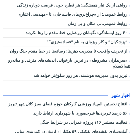
روایتی از یک نیاز همیشگی؛ هر قطره خون، فرصت دوباره زندگی
روابط عمومی؛ از «چراغ‌برق‌های قاسم‌خان» تا «مهندسیِ اعتبار»
روابط عمومی،بی مکان و بی زمان
۴۰ روز ایستادگی؛ نگهبانان روشنایی خط مقدم را رها نکردند
“پزشکیان” و کار ویژه‌ای به نام “فسادستیزی”!
از تحریف واقعیت تا مدیریت ذهن‌ها؛ رسانه‌ها در خط مقدم جنگ روان
«سربداران مشروطه» در تبریز: بازخوانی اندیشه‌های مترقی و میانه‌رو
ثقه‌الاسلام
تبریز بدون مدیریت هوشمند، هر روز شلوغ‌تر خواهد شد
اخبار شهر
افتتاح نخستین المپیاد ورزشی کارکنان حوزه فضای سبز کلان‌شهر تبریز
۵۶ درصد تبریزی‌ها غیرحضوری با شهرداری ارتباط دارند
فعالیت مستمر ۱۱۶ پروژه عمرانی در شرایط جنگی
آماده‌سازی نقشه‌های تفکیکی ۵۹ هکتار از ارتش در کمربندی میانی