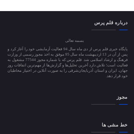
درباره قلم پرس
بسمه تعالی
پایگاه خبری قلم پرس از دی ماه سال 94 فعالیت آزمایشی خود را آغاز کرد و
پس از آن در 13 اردیبهشت ماه سال 95 موفق به اخذ مجوز رسمی از وزارت
فرهنگ و ارشاد اسلامی شد. قلم پرس که با شماره مجوز 77544 مشغول به
فعالیت است؛ تلاش دارد آخرین تحلیل‌ها و گزارش‌ها از مهم‌ترین اتفاقات روز
جهان، ایران و استان آذربایجان‌شرقی را به صورت آنلاین در اختیار مخاطبان
خود قرار دهد.
مجوز
خط مشی ها