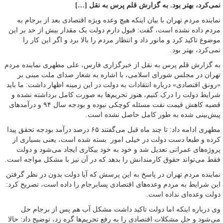
نمی‌کرد، بهتر بود. به گزارش قلم پرس به نقل […]
نماینده مردم تهران با بیان اینکه هیچ وعده ویژه‌ اقتصادی بعد از برجام به
مردم داده نشده است، گفت: قبول دارم دولت یک مقدار بیش از حد بر این
موضوع تاکید کرد و مانور داد و انتظار مردم را بالا برد و اگر این کار را
نمی‌کرد، بهتر بود.
به گزارش قلم پرس به نقل از خبرگزاری فارس، علی مطهری نماینده مردم
تهران در مجلس شورای اسلامی، با اشاره به شعار صدای ملت مبنی بر
«رونق اقتصادی» درباره انتقادات به دولت در این زمینه اظهار داشت: ما باید
شرایط دولت را درک کنیم، هنوز تحریم‌ها به صورت کامل برداشته نشده و
قضیه کاهش قیمت نفت مسئله کوچکی نبوده و بودجه سال ۹۴ و درآمدهای
پیش‌بینی شده به طور کامل حاصل نشده است.
مطهری ادامه داد:‌ تا چند ماه قبل می‌گفتند ۶۵ درصد درآمد بودجه تحقق پیدا
کرده و طبعا دست دولت در خیلی امور بسته شده است، یعنی بسیاری از
پروژه‌های عمرانی تعدیل شد و خود به خود بیکاری ایجاد می‌شود و دولت
فقط می‌تواند حقوق کارمندانش را بدهد که در آن نیز با مشکل مواجه است.
نماینده مردم تهران در پاسخ به این پرسش که آیا دولت بدون در نظر گرفتن
این شرایط به مردم وعده‌های اقتصادی پسابرجام را داده است، تصریح کرد:
دولت وعده‌ای نداده است.
وی درباره اینکه اما دولت تاکید داشت مشکل آب هم پس از برجام حل
می‌شود و حل مشکلات اقتصادی را به رفع تحریم‌ها گره زد، توضیح داد: حالا