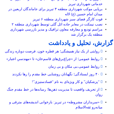
خدماتی شهرداری تبریز
برپایی موکب شهرداری منطقه ۳ تبریز برای جاماندگان اربعین در
میدان امام حسین (ع) لاله
فوت کارگر فضای سبز شهرداری منطقه ۶ تبریز
نصب نیمکت در معابر جاده ائل گلی توسط شهرداری منطقه ۲
مراسم تودیع و معارفه معاون ترافیک و مدیر بازرسی شهرداری
منطقه یک برگزار شد
گزارش، تحلیل و یادداشت
روایتی از یک نیاز همیشگی؛ هر قطره خون، فرصت دوباره زندگی
روابط عمومی؛ از «چراغ‌برق‌های قاسم‌خان» تا «مهندسیِ اعتبار»
روابط عمومی،بی مکان و بی زمان
۴۰ روز ایستادگی؛ نگهبانان روشنایی خط مقدم را رها نکردند
“پزشکیان” و کار ویژه‌ای به نام “فسادستیزی”!
از تحریف واقعیت تا مدیریت ذهن‌ها؛ رسانه‌ها در خط مقدم جنگ
روان
«سربداران مشروطه» در تبریز: بازخوانی اندیشه‌های مترقی و
میانه‌رو ثقه‌الاسلام