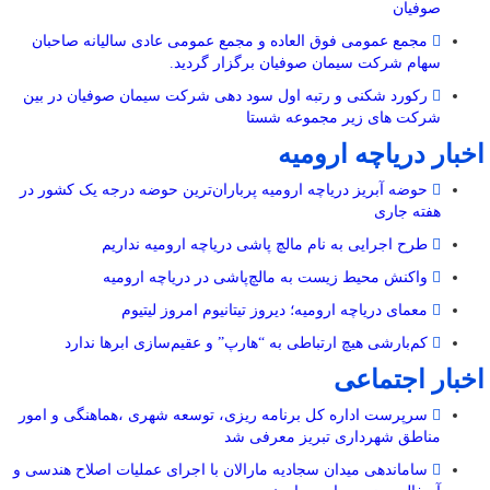
صوفیان
مجمع عمومی فوق العاده و مجمع عمومی عادی سالیانه صاحبان
سهام شرکت سیمان صوفیان برگزار گردید.
رکورد شکنی و رتبه اول سود دهی شرکت سیمان صوفیان در بین
شرکت های زیر مجموعه شستا
اخبار دریاچه ارومیه
حوضه آبریز دریاچه ارومیه پرباران‌ترین حوضه‌ درجه یک کشور در
هفته جاری
طرح اجرایی به نام مالچ پاشی دریاچه ارومیه نداریم
واکنش محیط زیست به مالچ‌پاشی در دریاچه ارومیه
معمای دریاچه ارومیه؛ دیروز تیتانیوم امروز لیتیوم
کم‌بارشی هیچ ارتباطی به “هارپ” و عقیم‌سازی ابرها ندارد
اخبار اجتماعی
سرپرست اداره کل برنامه ریزی، توسعه شهری ،هماهنگی و امور
مناطق شهرداری تبریز معرفی شد
ساماندهی میدان سجادیه مارالان با اجرای عملیات اصلاح هندسی و