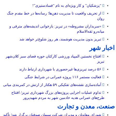
“پزشکیان” و کار ویژه‌ای به نام “فسادستیزی”!
از تحریف واقعیت تا مدیریت ذهن‌ها؛ رسانه‌ها در خط مقدم جنگ
روان
«سربداران مشروطه» در تبریز: بازخوانی اندیشه‌های مترقی و
میانه‌رو ثقه‌الاسلام
تبریز بدون مدیریت هوشمند، هر روز شلوغ‌تر خواهد شد
اخبار شهر
افتتاح نخستین المپیاد ورزشی کارکنان حوزه فضای سبز کلان‌شهر
تبریز
۵۶ درصد تبریزی‌ها غیرحضوری با شهرداری ارتباط دارند
فعالیت مستمر ۱۱۶ پروژه عمرانی در شرایط جنگی
آماده‌سازی نقشه‌های تفکیکی ۵۹ هکتار از ارتش در کمربندی میانی
تداوم عملیات اجرایی پروژه‌های بزرگ شهرداری تبریز/ افتتاح
طرح‌های عمرانی هدیه خادمین شهر به مردم شهیدپرور
صنعت، معدن و تجارت
شورای معاونان و مدیران شرکت سیمان صوفیان برگزار شد؛ تأکید