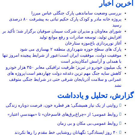
آخرین اخبار
بررسی وضعیت ساماندهی پارک جنگلی عباس میرزا
پروژه خانه مادر و کودک پارک حکیم نباتی به پیشرفت ۸۰ درصدی
رسید
شورای معاونان و مدیران شرکت سیمان صوفیان برگزار شد؛ تأکید بر
افزایش تولید، توسعه صادرات و رفع موانع تولید
آغاز نورپردازی باغ‌موزه ستارخان
پارک های سطح حوزه شهرداری منطقه ۲ بهسازی می شود
موفقیت دولت، موفقیت ایران است/عبور از شرایط پیچیده امروز تنها
با همدلی و آرامش امکان‌پذیر است
یک میلیون خودرو در تبریز؛ ظرفیت ترافیکی معابر ۳۵۰ هزار خودرو
کاهش سایه جنگ مهم ‌ترین دغدغه دولت چهاردهم است/پروژه ‌های
عمرانی و سلامت آذربایجان شرقی حتی در شرایط جنگی متوقف
نشد
گزارش، تحلیل و یادداشت
روایتی از یک نیاز همیشگی؛ هر قطره خون، فرصت دوباره زندگی
روابط عمومی؛ از «چراغ‌برق‌های قاسم‌خان» تا «مهندسیِ اعتبار»
روابط عمومی،بی مکان و بی زمان
۴۰ روز ایستادگی؛ نگهبانان روشنایی خط مقدم را رها نکردند