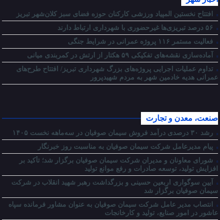
افتتاح نخستین المپیاد ورزشی کارکنان حوزه فضای سبز کلان‌شهر تبریز
۵۶ درصد تبریزی‌ها غیرحضوری با شهرداری ارتباط دارند
فعالیت مستمر ۱۱۶ پروژه عمرانی در شرایط جنگی
آماده‌سازی نقشه‌های تفکیکی ۵۹ هکتار از ارتش در کمربندی میانی
تداوم عملیات اجرایی پروژه‌های بزرگ شهرداری تبریز/ افتتاح طرح‌های
عمرانی هدیه خادمین شهر به مردم شهیدپرور
صنعت، معدن و تجارت
رشد ۳۰ درصدی درآمد فروش سیمان صوفیان در سه‌ماهه نخست ۱۴۰۵
پیام مدیرعامل شرکت سیمان صوفیان به مناسبت روز خبرنگار
شورای معاونان و مدیران شرکت سیمان صوفیان برگزار شد؛ تأکید بر
افزایش تولید، توسعه صادرات و رفع موانع تولید
آیین سوگواری اربعین حسینی و بزرگداشت رهبر شهید انقلاب در شرکت
سیمان صوفیان برگزار شد
انتصاب مدیر عامل شرکت سیمان صوفیان به عنوان مشاور فرمانده سپاه
عاشور در امور صنایع، تولید و کارخانجات