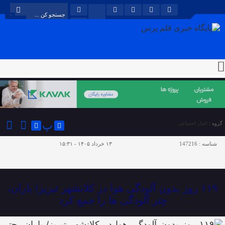
پ
گروه :
اخبار اجتماعی
شناسه :
147216
۱۳ خرداد ۱۴۰۵ - ۱۵:۳۱
۱۱۹ روز بدون آلودگی هوا در کلانشهر تبریز/ باران،
چتر آلودگی ها را جمع کرد