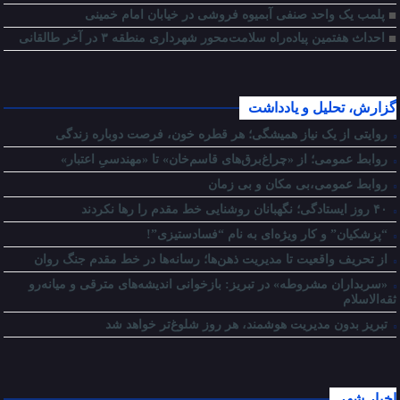
پلمب یک واحد صنفی آبمیوه فروشی در خیابان امام خمینی
احداث هفتمین پیاده‌راه سلامت‌محور شهرداری منطقه ۳ در آخر طالقانی
گزارش، تحلیل و یادداشت
روایتی از یک نیاز همیشگی؛ هر قطره خون، فرصت دوباره زندگی
روابط عمومی؛ از «چراغ‌برق‌های قاسم‌خان» تا «مهندسیِ اعتبار»
روابط عمومی،بی مکان و بی زمان
۴۰ روز ایستادگی؛ نگهبانان روشنایی خط مقدم را رها نکردند
“پزشکیان” و کار ویژه‌ای به نام “فسادستیزی”!
از تحریف واقعیت تا مدیریت ذهن‌ها؛ رسانه‌ها در خط مقدم جنگ روان
«سربداران مشروطه» در تبریز: بازخوانی اندیشه‌های مترقی و میانه‌رو
ثقه‌الاسلام
تبریز بدون مدیریت هوشمند، هر روز شلوغ‌تر خواهد شد
اخبار شهر