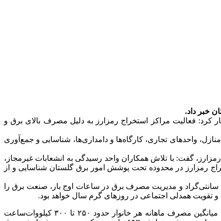
ار کرد: فعالیت مراکز استخراج رمزارز به دلیل مصرف بالای برق و
نازل، واحدهای تجاری، کارگاه‌ها و دامداری‌ها، شناسایی و جمع‌آوری
مزارز، گفت: با تلاش همکاران واحد رسیدگی به انشعابات غیرمجاز،
هی دادستان مرکز استان آذربایجان شرقی و فرماندهی انتظامی، ۲ مرکز غیرمجاز استخراج رمزارز در محدوده تحت پوشش امور برق گلستان شناسایی و از
اشاره به پویش «۲۵ درجه؛ قرار همدلی» از تمامی شهروندان درخواست کرد با تنظیم دمای وسایل سرمایشی روی ۲۵ درجه سانتی‌گراد و مدیریت مصرف برق در ساعات اوج بار، صنعت برق را
 و تقویت همدلی اجتماعی در روزهای گرم سال خواهد بود.
هر دستگاه استخراج رمزارز با احتساب توان مصرفی ۳.۸ کیلووات، روزانه حدود ۹۱ کیلووات‌ساعت انرژی مصرف می‌کند. باتوجه‌به اینکه میانگین مصرف ماهانه هر خانوار حدود ۲۵۰ تا ۳۰۰ کیلووات‌ساعت