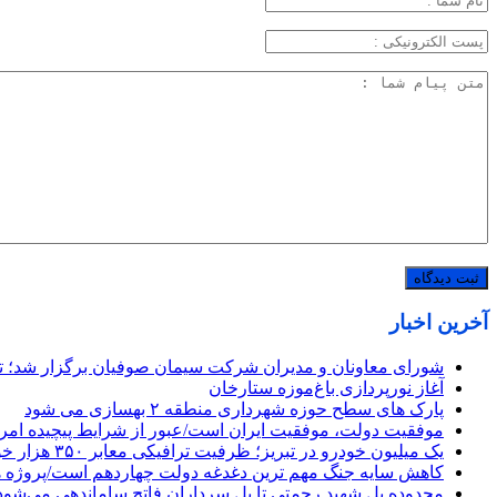
آخرین اخبار
شورای معاونان و مدیران شرکت سیمان صوفیان برگزار شد؛ تأکی
آغاز نورپردازی باغ‌موزه ستارخان
پارک های سطح حوزه شهرداری منطقه ۲ بهسازی می شود
موفقیت دولت، موفقیت ایران است/عبور از شرایط پیچیده امروز
یک میلیون خودرو در تبریز؛ ظرفیت ترافیکی معابر ۳۵۰ هزار خودرو
کاهش سایه جنگ مهم ‌ترین دغدغه دولت چهاردهم است/پروژه 
محدوده پل شهید رحمتی تا پل سرداران فاتح ساماندهی می‌شود