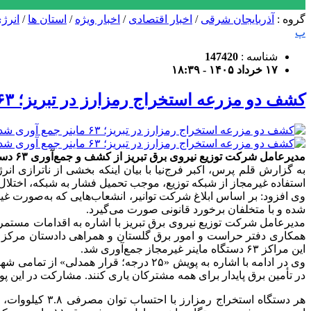
گروه :
آذربایجان شرقی
/
اخبار اقتصادی
/
اخبار ویژه
/
استان ها
/
انرژ
پ
شناسه :
147420
۱۷ خرداد ۱۴۰۵ - ۱۸:۳۹
کشف دو مزرعه استخراج رمزارز در تبریز؛ ۶۳ ماینر جمع آوری شد
مدیرعامل شرکت توزیع نیروی برق تبریز از کشف و جمع‌آوری ۶۳ دستگاه غیرمجاز استخراج رمزارز در محدوده تحت پوشش امور برق گلستان خبر داد.
به گزارش قلم پرس، اکبر فرج‌نیا با بیان اینکه بخشی از ناترازی 
استفاده غیرمجاز از شبکه توزیع، موجب تحمیل فشار به شبکه، اختلال
وی افزود: بر اساس ابلاغ شرکت توانیر، انشعاب‌هایی که به‌صورت غیرق
شده و با متخلفان برخورد قانونی صورت می‌گیرد.
مدیرعامل شرکت توزیع نیروی برق تبریز با اشاره به اقدامات مستمر
این مراکز ۶۳ دستگاه ماینر غیرمجاز جمع‌آوری شد.
در تأمین برق پایدار برای همه مشترکان یاری کنند. مشارکت در این