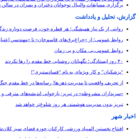
برگزاری مسابقات والیبال نوجوانان دختران و پسران در سالن 
گزارش، تحلیل و یادداشت
روایتی از یک نیاز همیشگی؛ هر قطره خون، فرصت دوباره زند
روابط عمومی؛ از «چراغ‌برق‌های قاسم‌خان» تا «مهندسیِ اعتبار
روابط عمومی،بی مکان و بی زمان
۴۰ روز ایستادگی؛ نگهبانان روشنایی خط مقدم را رها نکردند
“پزشکیان” و کار ویژه‌ای به نام “فسادستیزی”!
از تحریف واقعیت تا مدیریت ذهن‌ها؛ رسانه‌ها در خط مقدم جنگ
«سربداران مشروطه» در تبریز: بازخوانی اندیشه‌های مترقی و میا
تبریز بدون مدیریت هوشمند، هر روز شلوغ‌تر خواهد شد
اخبار شهر
افتتاح نخستین المپیاد ورزشی کارکنان حوزه فضای سبز کلان‌شه