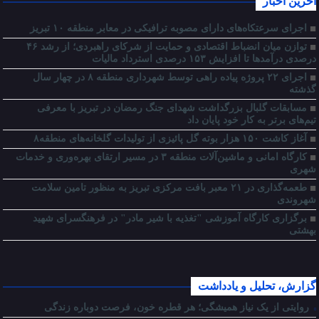
آخرین اخبار
اجرای سرعتکاه‌های دارای مصوبه ترافیکی در معابر منطقه ۱۰ تبریز
توازن میان انضباط اقتصادی و حمایت از شرکای راهبردی؛ از رشد ۴۶
درصدی درآمدها تا افزایش ۱۵۳ درصدی استرداد مالیات
اجرای ۲۲ پروژه پیاده راهی توسط شهرداری منطقه ۸ در چهار سال
گذشته
مسابقات گلبال بزرگداشت شهدای جنگ رمضان در تبریز با معرفی
تیم‌های برتر به کار خود پایان داد
آغاز کاشت ۱۵۰ هزار بوته گل پائیزی از تولیدات گلخانه‌های منطقه۸
کارگاه امانی و ماشین‌آلات منطقه ۳ در مسیر ارتقای بهره‌وری و خدمات
شهری
طعمه‌گذاری در ۲۱ معبر بافت مرکزی تبریز به منظور تامین سلامت
شهروندی
برگزاری کارگاه آموزشی "تغذیه با شیر مادر" در فرهنگسرای شهید
بهشتی
گزارش، تحلیل و یادداشت
روایتی از یک نیاز همیشگی؛ هر قطره خون، فرصت دوباره زندگی