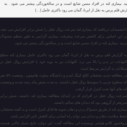
ید. بیماری لثه در افراد مسن شایع است و در سالخوردگی بیشتر می شود . به
رش قلم پرس به نقل از ایرنا، گمان می رود باکتری عامل […]
دانشمندان دریافتند که بیماری لثه سرعت زوال عقل را شش برابر افزایش می دهد،
بر این اساس برای کاهش سرعت پیشرفت بیماری آلزایمر به طور منظم مسواک
بزنید. بیماری لثه در افراد مسن شایع است و در سالخوردگی بیشتر می شود .
به گزارش قلم پرس به نقل از ایرنا، گمان می رود باکتری عامل بیماری لثه سطح
التهابات در بدن را بالا می برد، التهابات نیز به نوبه خود با افزایش زوال عقل در
مبتلایان به آلزایمر مرتبط است.
در مطالعه جدید محققان کالج کینگ لندن و دانشگاه ساوث هامپتون ، وضعیت ۵۹ نفر
که سطوح جزیی تا متوسط زوال عقل داشتند، به مدت شش ماه رصد شدند و وضعیت
لثه های آنها تحت کنترل قرار گرفت.
سرعت زوال عقل در افرادی که در ابتدای مطالعه بیماری لثه داشتند، شش برابر
سریعتر از گروهی بود که دندان های سالم داشتند.
بیماری لثه از طریق مسواک زدن و دهان شویه ها قابل کنترل است و به گفته محققان،
حفظ سلامت دهان و دندان می تواند راه آسانی برای کاهش تاثیر الزایمر باشد.
پروفسور کلایو هولمز نویسنده این مطالعه گفت: این موارد نتایج بسیار جالبی هستند