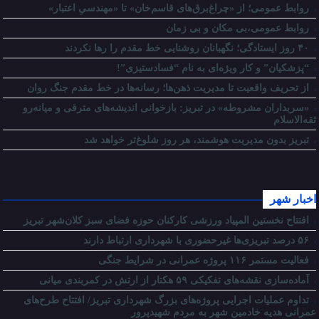
روابط عمومی؛ از «چراغ‌برق‌های قاسم‌خان» تا «مهندسیِ اعتبار»
روابط عمومی،بی مکان و بی زمان
۴۰ روز ایستادگی؛ نگهبانان روشنایی خط مقدم را رها نکردند
“پزشکیان” و کار ویژه‌ای به نام “فسادستیزی”!
از تحریف واقعیت تا مدیریت ذهن‌ها؛ رسانه‌ها در خط مقدم جنگ روان
«سربداران مشروطه» در تبریز: بازخوانی اندیشه‌های مترقی و میانه‌رو
ثقه‌الاسلام
تبریز بدون مدیریت هوشمند، هر روز شلوغ‌تر خواهد شد
اخبار شهر
افتتاح نخستین المپیاد ورزشی کارکنان حوزه فضای سبز کلان‌شهر تبریز
۵۶ درصد تبریزی‌ها غیرحضوری با شهرداری ارتباط دارند
فعالیت مستمر ۱۱۶ پروژه عمرانی در شرایط جنگی
آماده‌سازی نقشه‌های تفکیکی ۵۹ هکتار از ارتش در کمربندی میانی
تداوم عملیات اجرایی پروژه‌های بزرگ شهرداری تبریز/ افتتاح طرح‌های
عمرانی هدیه خادمین شهر به مردم شهیدپرور