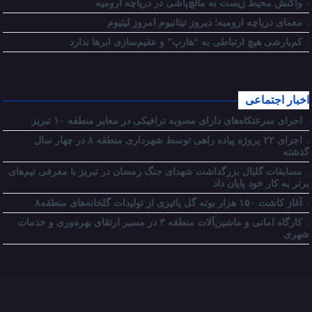
واکنش محیط زیست به مالچ‌پاشی در دریاچه ارومیه
معمای دریاچه ارومیه؛ دیروز تیتانیوم امروز لیتیوم
کم‌بارشی هیچ ارتباطی به “هارپ” و عقیم‌سازی ابرها ندارد
اخبار اجتماعی
اجرای سرعتکاه‌های دارای مصوبه ترافیکی در معابر منطقه ۱۰ تبریز
اجرای ۲۲ پروژه پیاده راهی توسط شهرداری منطقه ۸ در چهار سال
گذشته
مسابقات گلبال بزرگداشت شهدای جنگ رمضان در تبریز با معرفی تیم‌های
برتر به کار خود پایان داد
آغاز کاشت ۱۵۰ هزار بوته گل پائیزی از تولیدات گلخانه‌های منطقه۸
کارگاه امانی و ماشین‌آلات منطقه ۳ در مسیر ارتقای بهره‌وری و خدمات
شهری