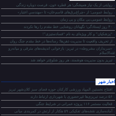
روایتی از یک نیاز همیشگی؛ هر قطره خون، فرصت دوباره زندگی
روابط عمومی؛ از «چراغ‌برق‌های قاسم‌خان» تا «مهندسیِ اعتبار»
روابط عمومی،بی مکان و بی زمان
۴۰ روز ایستادگی؛ نگهبانان روشنایی خط مقدم را رها نکردند
“پزشکیان” و کار ویژه‌ای به نام “فسادستیزی”!
از تحریف واقعیت تا مدیریت ذهن‌ها؛ رسانه‌ها در خط مقدم جنگ روان
«سربداران مشروطه» در تبریز: بازخوانی اندیشه‌های مترقی و میانه‌رو
ثقه‌الاسلام
تبریز بدون مدیریت هوشمند، هر روز شلوغ‌تر خواهد شد
اخبار شهر
افتتاح نخستین المپیاد ورزشی کارکنان حوزه فضای سبز کلان‌شهر تبریز
۵۶ درصد تبریزی‌ها غیرحضوری با شهرداری ارتباط دارند
فعالیت مستمر ۱۱۶ پروژه عمرانی در شرایط جنگی
آماده‌سازی نقشه‌های تفکیکی ۵۹ هکتار از ارتش در کمربندی میانی