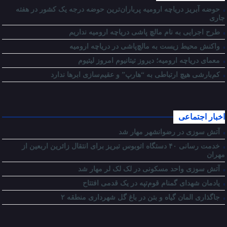
حوضه آبریز دریاچه ارومیه پرباران‌ترین حوضه‌ درجه یک کشور در هفته
جاری
طرح اجرایی به نام مالچ پاشی دریاچه ارومیه نداریم
واکنش محیط زیست به مالچ‌پاشی در دریاچه ارومیه
معمای دریاچه ارومیه؛ دیروز تیتانیوم امروز لیتیوم
کم‌بارشی هیچ ارتباطی به “هارپ” و عقیم‌سازی ابرها ندارد
اخبار اجتماعی
آتش سوزی در رضوانشهر مهار شد
خدمت رسانی ۴۰ دستگاه اتوبوس تبریز برای انتقال زائرین اربعین از
مهران
آتش سوزی واحد مسکونی در لک لک لر مهار شد
یادمان شهدای گمنام قوم‌تپه در یک قدمی افتتاح
جاگذاری المان گیاه و بتن در باغ گل شهرداری منطقه ۲