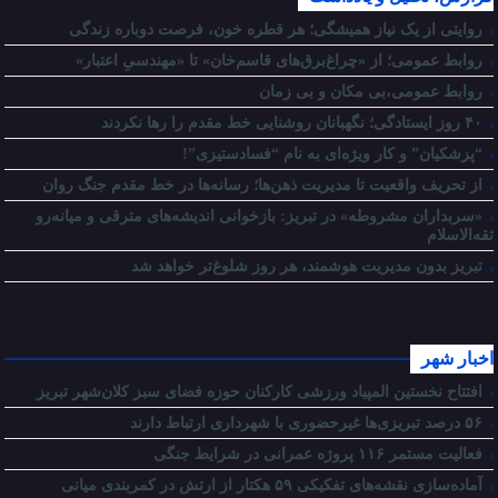
روایتی از یک نیاز همیشگی؛ هر قطره خون، فرصت دوباره زندگی
روابط عمومی؛ از «چراغ‌برق‌های قاسم‌خان» تا «مهندسیِ اعتبار»
روابط عمومی،بی مکان و بی زمان
۴۰ روز ایستادگی؛ نگهبانان روشنایی خط مقدم را رها نکردند
“پزشکیان” و کار ویژه‌ای به نام “فسادستیزی”!
از تحریف واقعیت تا مدیریت ذهن‌ها؛ رسانه‌ها در خط مقدم جنگ روان
«سربداران مشروطه» در تبریز: بازخوانی اندیشه‌های مترقی و میانه‌رو
ثقه‌الاسلام
تبریز بدون مدیریت هوشمند، هر روز شلوغ‌تر خواهد شد
اخبار شهر
افتتاح نخستین المپیاد ورزشی کارکنان حوزه فضای سبز کلان‌شهر تبریز
۵۶ درصد تبریزی‌ها غیرحضوری با شهرداری ارتباط دارند
فعالیت مستمر ۱۱۶ پروژه عمرانی در شرایط جنگی
آماده‌سازی نقشه‌های تفکیکی ۵۹ هکتار از ارتش در کمربندی میانی