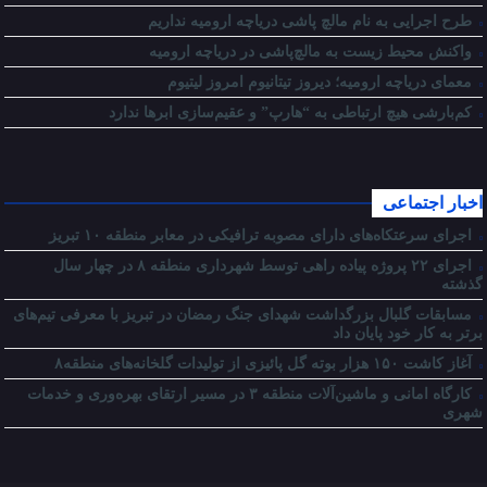
طرح اجرایی به نام مالچ پاشی دریاچه ارومیه نداریم
واکنش محیط زیست به مالچ‌پاشی در دریاچه ارومیه
معمای دریاچه ارومیه؛ دیروز تیتانیوم امروز لیتیوم
کم‌بارشی هیچ ارتباطی به “هارپ” و عقیم‌سازی ابرها ندارد
اخبار اجتماعی
اجرای سرعتکاه‌های دارای مصوبه ترافیکی در معابر منطقه ۱۰ تبریز
اجرای ۲۲ پروژه پیاده راهی توسط شهرداری منطقه ۸ در چهار سال
گذشته
مسابقات گلبال بزرگداشت شهدای جنگ رمضان در تبریز با معرفی تیم‌های
برتر به کار خود پایان داد
آغاز کاشت ۱۵۰ هزار بوته گل پائیزی از تولیدات گلخانه‌های منطقه۸
کارگاه امانی و ماشین‌آلات منطقه ۳ در مسیر ارتقای بهره‌وری و خدمات
شهری