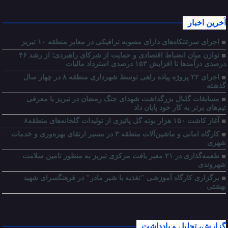
آخرین اخبار
اجرای سرعتکاه‌های دارای مصوبه ترافیکی در معابر منطقه ۱۰ تبریز
توازن میان انضباط اقتصادی و حمایت از شرکای راهبردی؛ از رشد ۴۶
درصدی درآمدها تا افزایش ۱۵۳ درصدی استرداد مالیات
اجرای ۲۲ پروژه پیاده راهی توسط شهرداری منطقه ۸ در چهار سال
گذشته
مسابقات گلبال بزرگداشت شهدای جنگ رمضان در تبریز با معرفی
تیم‌های برتر به کار خود پایان داد
آغاز کاشت ۱۵۰ هزار بوته گل پائیزی از تولیدات گلخانه‌های منطقه۸
کارگاه امانی و ماشین‌آلات منطقه ۳ در مسیر ارتقای بهره‌وری و خدمات
شهری
طعمه‌گذاری در ۲۱ معبر بافت مرکزی تبریز به منظور تامین سلامت
شهروندی
برگزاری کارگاه آموزشی "تغذیه با شیر مادر" در فرهنگسرای شهید
بهشتی
گزارش، تحلیل و یادداشت