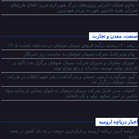
تداوم عملیات اجرایی پروژه‌های بزرگ شهرداری تبریز/ افتتاح طرح‌های
عمرانی هدیه خادمین شهر به مردم شهیدپرور
صنعت، معدن و تجارت
رشد ۳۰ درصدی درآمد فروش سیمان صوفیان در سه‌ماهه نخست ۱۴۰۵
پیام مدیرعامل شرکت سیمان صوفیان به مناسبت روز خبرنگار
شورای معاونان و مدیران شرکت سیمان صوفیان برگزار شد؛ تأکید بر
افزایش تولید، توسعه صادرات و رفع موانع تولید
آیین سوگواری اربعین حسینی و بزرگداشت رهبر شهید انقلاب در شرکت
سیمان صوفیان برگزار شد
انتصاب مدیر عامل شرکت سیمان صوفیان به عنوان مشاور فرمانده سپاه
عاشور در امور صنایع، تولید و کارخانجات
اخبار دریاچه ارومیه
حوضه آبریز دریاچه ارومیه پرباران‌ترین حوضه‌ درجه یک کشور در هفته
جاری