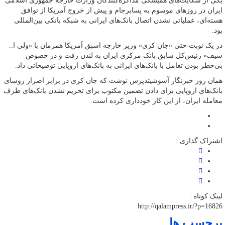
یکی از شکایت‌های همیشگی مذاکره‌کنندگان وزارت خارجه جمهوری اسلامی
ایران در روزهای موسوم به پسابرجام و پیش از خروج آمریکا از توافق
هسته‌ای، عملیاتی نشدن اتصال بانک‌های ایرانی به شبکه بانکی بین‌المللی
بود.
در یک نوبت حتی «جان کری» وزیر خارجه اسبق آمریکا همزمان با «ولی ا..
سیف» رئیس‌کل سابق بانک مرکزی ایران به لندن رفت و در خصوص
بی‌خطر بودن تعامل با بانک‌های ایرانی به بانک‌های اروپایی توضیحاتی داد.
همان روز خبرنگار آسوشیتدپرس نوشت که جان کری در برابر اصرار روسای
بانک‌های اروپایی برای دادن تضمین مکتوب برای تحریم نشدن بانک‌های طرف
معامله ایران، از این کار خودداری کرده است.
اشتراک گذاری :
لینک کوتاه :
http://qalampress.ir/?p=16826
برچسب ها