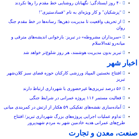
۴۰ روز ایستادگی؛ نگهبانان روشنایی خط مقدم را رها نکردند
“پزشکیان” و کار ویژه‌ای به نام “فسادستیزی”!
از تحریف واقعیت تا مدیریت ذهن‌ها؛ رسانه‌ها در خط مقدم جنگ
روان
«سربداران مشروطه» در تبریز: بازخوانی اندیشه‌های مترقی و
میانه‌رو ثقه‌الاسلام
تبریز بدون مدیریت هوشمند، هر روز شلوغ‌تر خواهد شد
اخبار شهر
افتتاح نخستین المپیاد ورزشی کارکنان حوزه فضای سبز کلان‌شهر
تبریز
۵۶ درصد تبریزی‌ها غیرحضوری با شهرداری ارتباط دارند
فعالیت مستمر ۱۱۶ پروژه عمرانی در شرایط جنگی
آماده‌سازی نقشه‌های تفکیکی ۵۹ هکتار از ارتش در کمربندی میانی
تداوم عملیات اجرایی پروژه‌های بزرگ شهرداری تبریز/ افتتاح
طرح‌های عمرانی هدیه خادمین شهر به مردم شهیدپرور
صنعت، معدن و تجارت